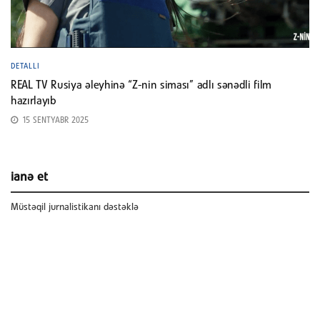
DETALLI
REAL TV Rusiya əleyhinə “Z-nin siması” adlı sənədli film
hazırlayıb
15 SENTYABR 2025
ianə et
Müstəqil jurnalistikanı dəstəklə