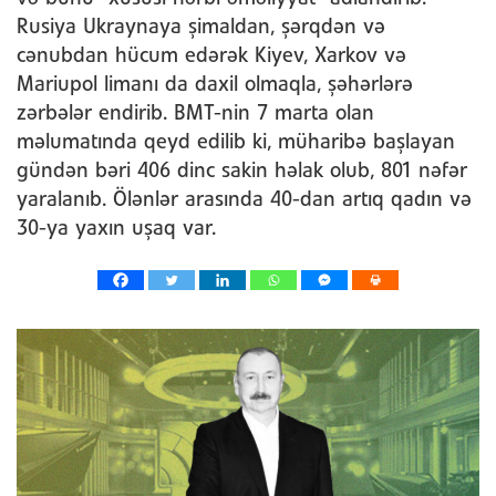
Rusiya Ukraynaya şimaldan, şərqdən və
cənubdan hücum edərək Kiyev, Xarkov və
Mariupol limanı da daxil olmaqla, şəhərlərə
zərbələr endirib. BMT-nin 7 marta olan
məlumatında qeyd edilib ki, müharibə başlayan
gündən bəri 406 dinc sakin həlak olub, 801 nəfər
yaralanıb. Ölənlər arasında 40-dan artıq qadın və
30-ya yaxın uşaq var.