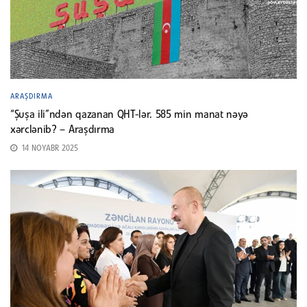
ARAŞDIRMA
“Şuşa ili”ndən qazanan QHT-lər. 585 min manat nəyə
xərclənib? – Araşdırma
14 NOYABR 2025