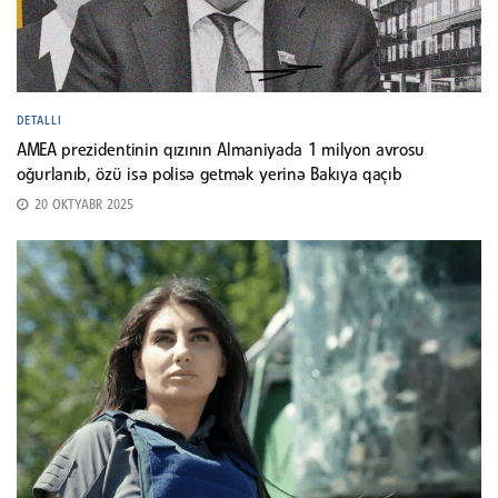
DETALLI
AMEA prezidentinin qızının Almaniyada 1 milyon avrosu
oğurlanıb, özü isə polisə getmək yerinə Bakıya qaçıb
20 OKTYABR 2025