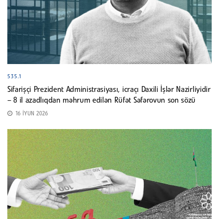
535.1
Sifarişçi Prezident Administrasiyası, icraçı Daxili İşlər Nazirliyidir
– 8 il azadlıqdan məhrum edilən Rüfət Səfərovun son sözü
16 İYUN 2026