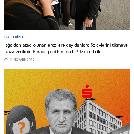
İZAH EDIRIK
İşğaldan azad olunan ərazilərə qayıdanlara öz evlərini tikməyə
icazə verilmir. Burada problem nədir? İzah edirik!
11 NOYABR 2025