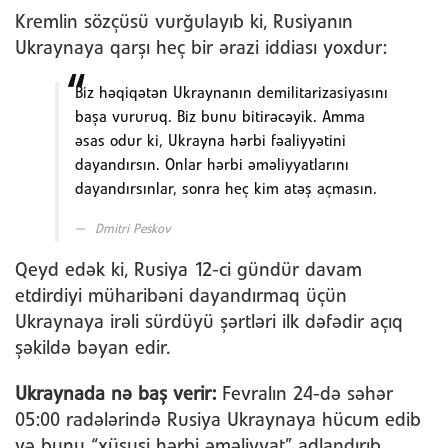
Kremlin sözçüsü vurğulayıb ki, Rusiyanın
Ukraynaya qarşı heç bir ərazi iddiası yoxdur:
Biz həqiqətən Ukraynanın demilitarizasiyasını
başa vururuq. Biz bunu bitirəcəyik. Amma
əsas odur ki, Ukrayna hərbi fəaliyyətini
dayandırsın. Onlar hərbi əməliyyatlarını
dayandırsınlar, sonra heç kim atəş açmasın.
Dmitri Peskov
Qeyd edək ki, Rusiya 12-ci gündür davam
etdirdiyi müharibəni dayandırmaq üçün
Ukraynaya irəli sürdüyü şərtləri ilk dəfədir açıq
şəkildə bəyan edir.
Ukraynada nə baş verir:
Fevralın 24-də səhər
05:00 radələrində Rusiya Ukraynaya hücum edib
və bunu “xüsusi hərbi əməliyyat” adlandırıb.