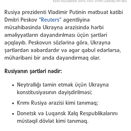
Kiyev döyüşlərdən sonra. Foto: Efrem Lukatsky/AP/dpa
Rusiya prezidenti Vladimir Putinin mətbuat katibi
Dmitri Peskov
“Reuters”
agentliyinə
müsahibəsində Ukrayna ərazisində hərbi
əməliyyatların dayandırılması üçün şərtləri
açıqlayıb. Peskovun sözlərinə görə, Ukrayna
şərtlərdən xəbərdardır və əgər qəbul edərlərsə,
müharibəni bir anda dayandırmaq olar.
Rusiyanın şərtləri nədir:
Neytrallığı təmin etmək üçün Ukrayna
konstitusiyasının dəyişdirilməsi;
Krımı Rusiya ərazisi kimi tanımaq;
Donetsk və Luqansk Xalq Respublikalarını
müstəqil dövlət kimi tanımaq.