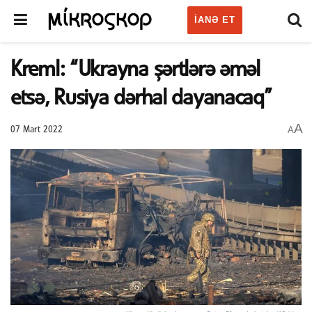
IANƏ ET
Kreml: “Ukrayna şərtlərə əməl
etsə, Rusiya dərhal dayanacaq”
A
A
07 Mart 2022