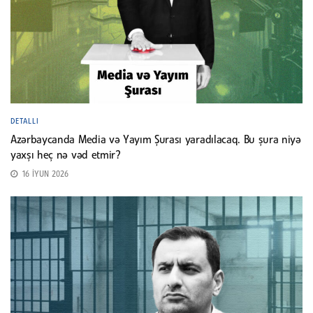
DETALLI
Azərbaycanda Media və Yayım Şurası yaradılacaq. Bu şura niyə
yaxşı heç nə vəd etmir?
16 İYUN 2026