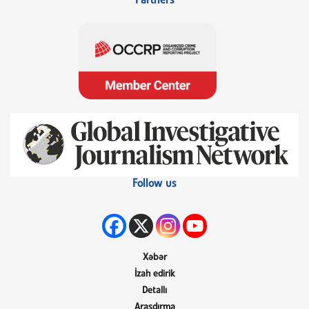
Partners
Follow us
Xəbər
İzah edirik
Detallı
Araşdırma