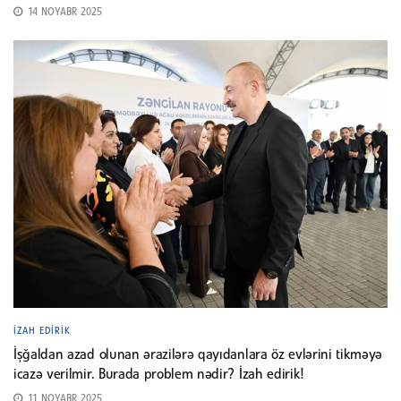
14 NOYABR 2025
İZAH EDIRIK
İşğaldan azad olunan ərazilərə qayıdanlara öz evlərini tikməyə
icazə verilmir. Burada problem nədir? İzah edirik!
11 NOYABR 2025