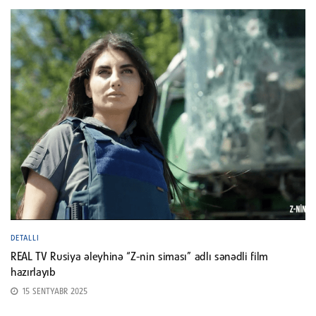
DETALLI
REAL TV Rusiya əleyhinə “Z-nin siması” adlı sənədli film
hazırlayıb
15 SENTYABR 2025