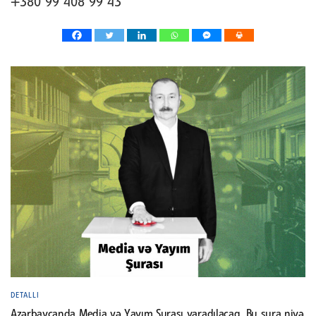
+380 99 408 99 43
DETALLI
Azərbaycanda Media və Yayım Şurası yaradılacaq. Bu şura niyə