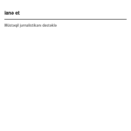
ianə et
Müstəqil jurnalistikanı dəstəklə