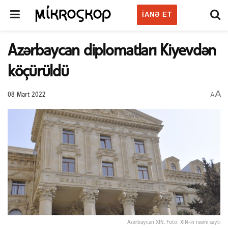
IANƏ ET
Azərbaycan diplomatları Kiyevdən
köçürüldü
A
A
08 Mart 2022
Azərbaycan XİN. Foto: XİN-in rəsmi saytı