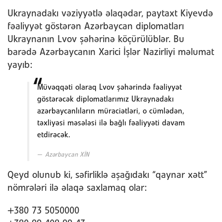
Ukraynadakı vəziyyətlə əlaqədar, paytaxt Kiyevdə
fəaliyyət göstərən Azərbaycan diplomatları
Ukraynanın Lvov şəhərinə köçürülüblər. Bu
barədə Azərbaycanın Xarici İşlər Nazirliyi məlumat
yayıb:
Müvəqqəti olaraq Lvov şəhərində fəaliyyət
göstərəcək diplomatlarımız Ukraynadakı
azərbaycanlıların müraciətləri, o cümlədən,
təxliyəsi məsələsi ilə bağlı fəaliyyəti davam
etdirəcək.
Azərbaycan XİN
Qeyd olunub ki, səfirliklə aşağıdakı “qaynar xətt”
nömrələri ilə əlaqə saxlamaq olar:
+380 73 5050000