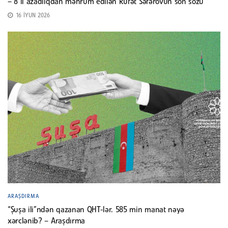
– 8 il azadlıqdan məhrum edilən Rüfət Səfərovun son sözü
16 İYUN 2026
ARAŞDIRMA
“Şuşa ili”ndən qazanan QHT-lər. 585 min manat nəyə
xərclənib? – Araşdırma