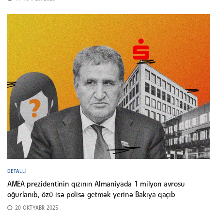
DETALLI
AMEA prezidentinin qızının Almaniyada 1 milyon avrosu
oğurlanıb, özü isə polisə getmək yerinə Bakıya qaçıb
20 OKTYABR 2025