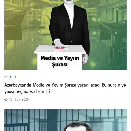
DETALLI
Azərbaycanda Media və Yayım Şurası yaradılacaq. Bu şura niyə
yaxşı heç nə vəd etmir?
16 İYUN 2026