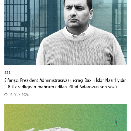
535.1
Sifarişçi Prezident Administrasiyası, icraçı Daxili İşlər Nazirliyidir
– 8 il azadlıqdan məhrum edilən Rüfət Səfərovun son sözü
16 İYUN 2026