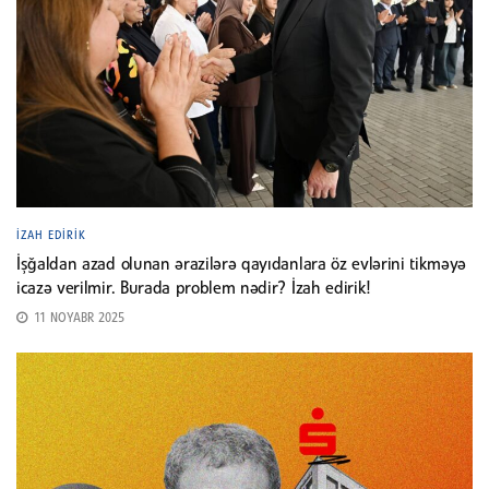
İZAH EDIRIK
İşğaldan azad olunan ərazilərə qayıdanlara öz evlərini tikməyə
icazə verilmir. Burada problem nədir? İzah edirik!
11 NOYABR 2025