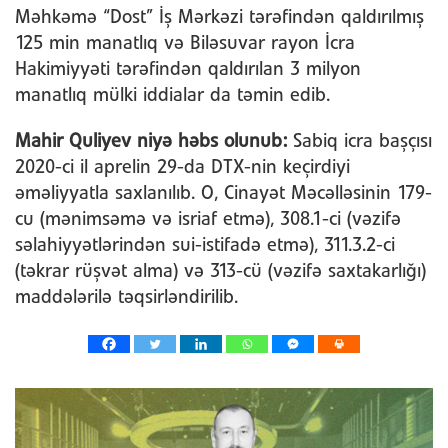
Məhkəmə “Dost” İş Mərkəzi tərəfindən qaldırılmış
125 min manatlıq və Biləsuvar rayon İcra
Hakimiyyəti tərəfindən qaldırılan 3 milyon
manatlıq mülki iddialar da təmin edib.
Mahir Quliyev niyə həbs olunub:
Sabiq icra başçısı
2020-ci il aprelin 29-da DTX-nin keçirdiyi
əməliyyatla saxlanılıb. O, Cinayət Məcəlləsinin 179-
cu (mənimsəmə və isriaf etmə), 308.1-ci (vəzifə
səlahiyyətlərindən sui-istifadə etmə), 311.3.2-ci
(təkrar rüşvət alma) və 313-cü (vəzifə saxtakarlığı)
maddələrilə təqsirləndirilib.