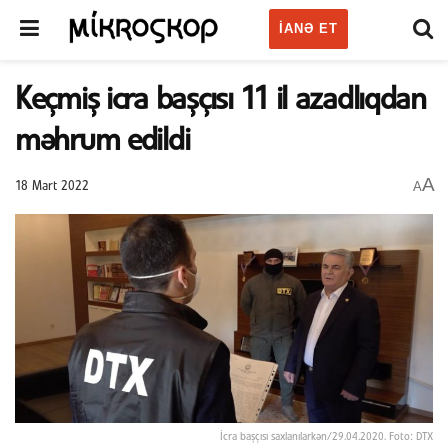
IANƏ ET
Keçmiş icra başçısı 11 il azadlıqdan
məhrum edildi
A
A
18 Mart 2022
İcra başçısı saxlanılarkən/29.04.2020. Foto: DTX