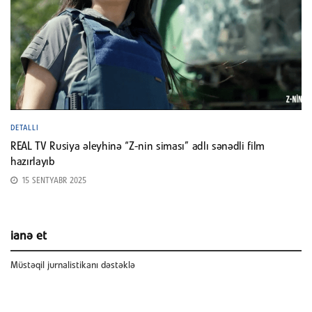
DETALLI
REAL TV Rusiya əleyhinə “Z-nin siması” adlı sənədli film
hazırlayıb
15 SENTYABR 2025
ianə et
Müstəqil jurnalistikanı dəstəklə