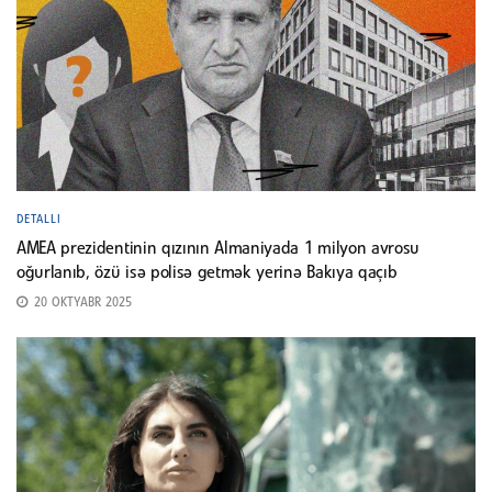
DETALLI
AMEA prezidentinin qızının Almaniyada 1 milyon avrosu
oğurlanıb, özü isə polisə getmək yerinə Bakıya qaçıb
20 OKTYABR 2025