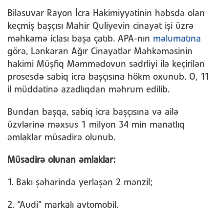
Biləsuvar Rayon İcra Hakimiyyətinin həbsdə olan
keçmiş başçısı Mahir Quliyevin cinayət işi üzrə
məhkəmə iclası başa çatıb. APA-nın
məlumatına
görə, Lənkəran Ağır Cinayətlər Məhkəməsinin
hakimi Müşfiq Məmmədovun sədrliyi ilə keçirilən
prosesdə sabiq icra başçısına hökm oxunub. O, 11
il müddətinə azadlıqdan məhrum edilib.
Bundan başqa, sabiq icra başçısına və ailə
üzvlərinə məxsus 1 milyon 34 min manatlıq
əmlaklar müsadirə olunub.
Müsadirə olunan əmlaklar:
1. Bakı şəhərində yerləşən 2 mənzil;
2. “Audi” markalı avtomobil.