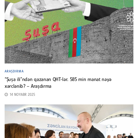
ARAŞDIRMA
“Şuşa ili”ndən qazanan QHT-lər. 585 min manat nəyə
xərclənib? – Araşdırma
14 NOYABR 2025