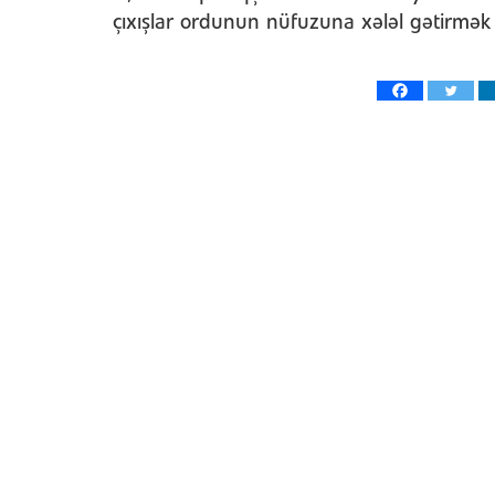
çıxışlar ordunun nüfuzuna xələl gətirmək