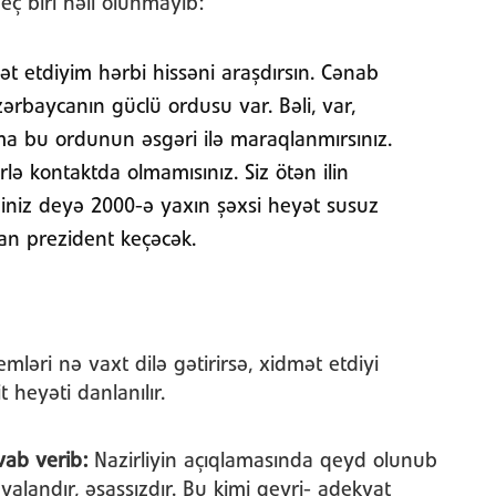
ç biri həll olunmayıb:
t etdiyim hərbi hissəni araşdırsın. Cənab
zərbaycanın güclü ordusu var. Bəli, var,
a bu ordunun əsgəri ilə maraqlanmırsınız.
lə kontaktda olmamısınız. Siz ötən ilin
niz deyə 2000-ə yaxın şəxsi heyət susuz
ldan prezident keçəcək.
emləri nə vaxt dilə gətirirsə, xidmət etdiyi
 heyəti danlanılır.
avab verib:
Nazirliyin açıqlamasında qeyd olunub
 yalandır, əsassızdır. Bu kimi qeyri- adekvat