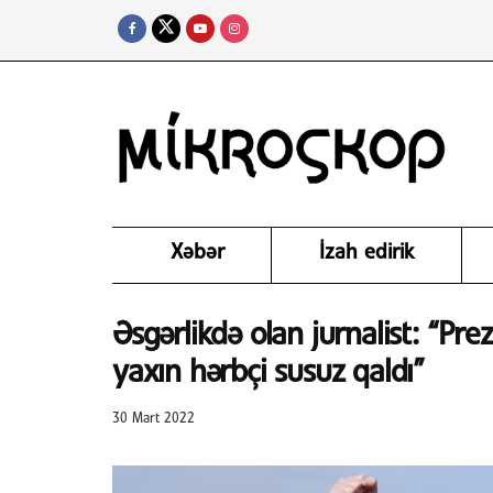
Xəbər
İzah edirik
Əsgərlikdə olan jurnalist: “P
yaxın hərbçi susuz qaldı”
30 Mart 2022