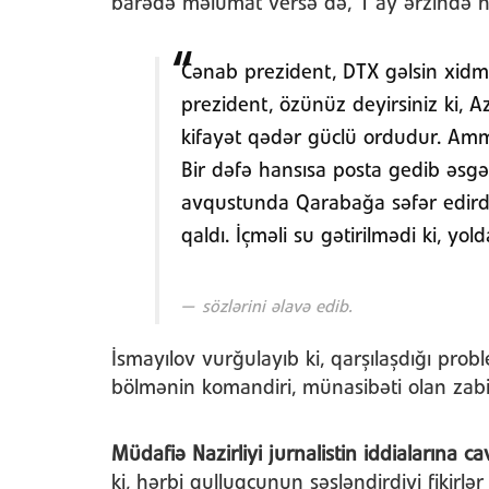
barədə məlumat versə də, 1 ay ərzində he
Cənab prezident, DTX gəlsin xidmə
prezident, özünüz deyirsiniz ki, A
kifayət qədər güclü ordudur. Amm
Bir dəfə hansısa posta gedib əsgər
avqustunda Qarabağa səfər edirdi
qaldı. İçməli su gətirilmədi ki, yo
sözlərini əlavə edib.
İsmayılov vurğulayıb ki, qarşılaşdığı probl
bölmənin komandiri, münasibəti olan zabit
Müdafiə Nazirliyi jurnalistin iddialarına c
ki, hərbi qulluqçunun səsləndirdiyi fikirlər