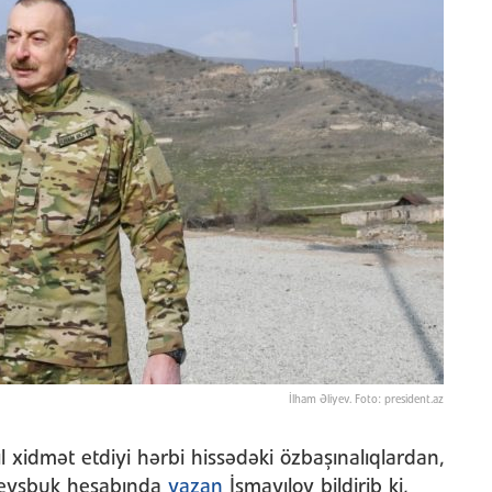
İlham Əliyev. Foto: president.az
l xidmət etdiyi hərbi hissədəki özbaşınalıqlardan,
 feysbuk hesabında
yazan
İsmayılov bildirib ki,