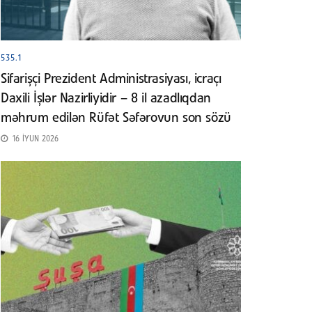
535.1
Sifarişçi Prezident Administrasiyası, icraçı
Daxili İşlər Nazirliyidir – 8 il azadlıqdan
məhrum edilən Rüfət Səfərovun son sözü
16 İYUN 2026