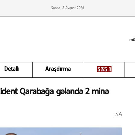
Şənbə, 8 Avqust 2026
mü
Detallı
Araşdırma
rezident Qarabağa gələndə 2 minə
A
A