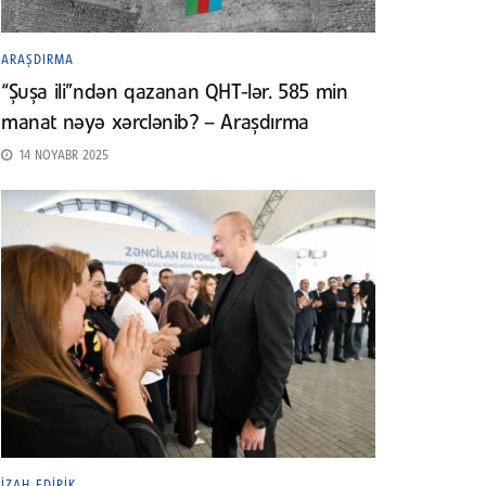
ARAŞDIRMA
“Şuşa ili”ndən qazanan QHT-lər. 585 min
manat nəyə xərclənib? – Araşdırma
14 NOYABR 2025
İZAH EDIRIK