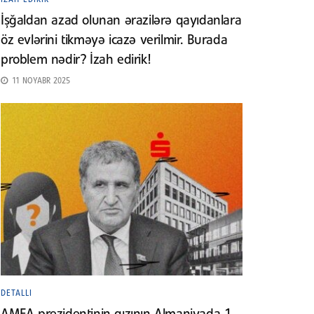
İşğaldan azad olunan ərazilərə qayıdanlara
öz evlərini tikməyə icazə verilmir. Burada
problem nədir? İzah edirik!
11 NOYABR 2025
DETALLI