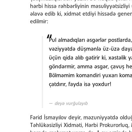
hərbi hissə rəhbərliyinin məsuliyyətsizliy
əlavə edib ki, xidmət etdiyi hissədə gener
edilmir:
Pul almadıqları əsgərlər postlard
vəziyyətdə düşmənlə üz-üzə daya
üçün qida alıb gətirir ki, xəstəlik
göndərmir, amma əsgər, çavuş hey
Bölməmim komandiri yuxarı komanda
çatdırır, fayda isə yoxdur!
deyə vurğulayıb
Fərid İsmayılov deyir, məzuniyyətdə old
Təhlükəsizliyi Xidməti, Hərbi Prokurorluq