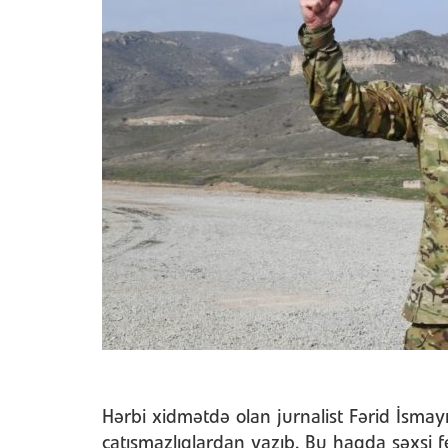
Hərbi xidmətdə olan jurnalist Fərid İsmayı
çatışmazlıqlardan yazıb. Bu haqda şəxsi