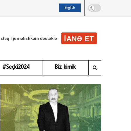
English
IANƏ ET
stəqil jurnalistikanı dəstəklə
#Seçki2024
Biz kimik