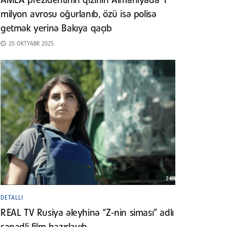
AMEA prezidentinin qızının Almaniyada 1
milyon avrosu oğurlanıb, özü isə polisə
getmək yerinə Bakıya qaçıb
20 OKTYABR 2025
DETALLI
REAL TV Rusiya əleyhinə “Z-nin siması” adlı