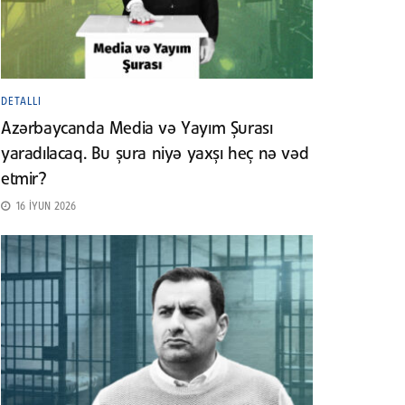
DETALLI
Azərbaycanda Media və Yayım Şurası
yaradılacaq. Bu şura niyə yaxşı heç nə vəd
etmir?
16 İYUN 2026