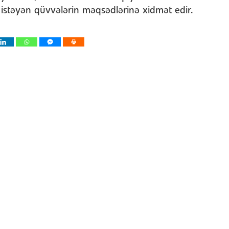
 istəyən qüvvələrin məqsədlərinə xidmət edir.