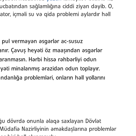
i ucbatından sağlamlığına ciddi ziyan dəyib. O,
ator, içməli su və qida problemi aylardır həll
a, pul verməyən əsgərlər ac-susuz
nır. Çavuş heyəti öz maaşından əsgərlər
 yaranmasın. Hərbi hissə rəhbərliyi odun
əti minalanmış ərazidən odun toplayır.
nlığa problemləri, onların həll yollarını
uğu dövrdə onunla əlaqə saxlayan Dövlət
, Müdafiə Nazirliyinin əməkdaşlarına problemlər