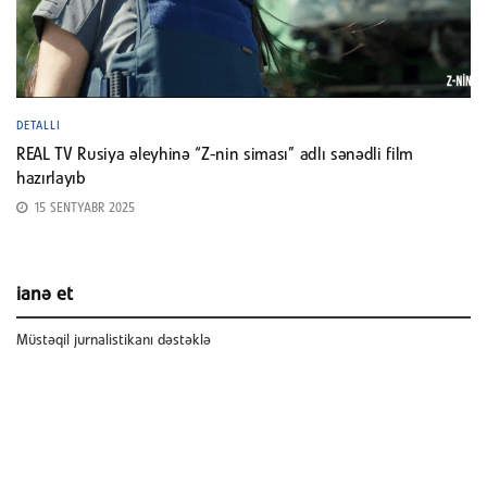
DETALLI
REAL TV Rusiya əleyhinə “Z-nin siması” adlı sənədli film
hazırlayıb
15 SENTYABR 2025
ianə et
Müstəqil jurnalistikanı dəstəklə