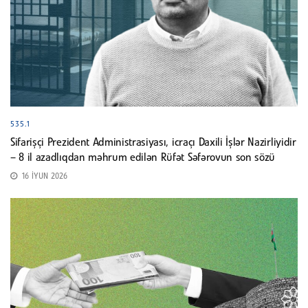
535.1
Sifarişçi Prezident Administrasiyası, icraçı Daxili İşlər Nazirliyidir
– 8 il azadlıqdan məhrum edilən Rüfət Səfərovun son sözü
16 İYUN 2026