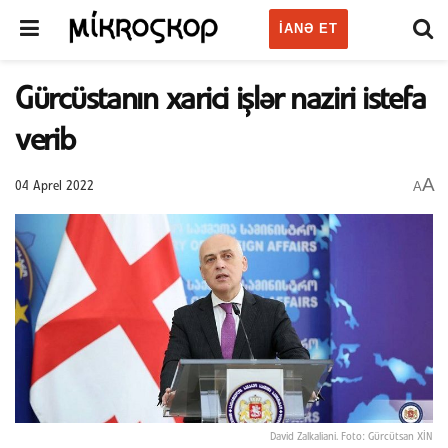
IANƏ ET
Gürcüstanın xarici işlər naziri istefa
verib
A
A
04 Aprel 2022
David Zalkaliani. Foto: Gürcütsan XİN