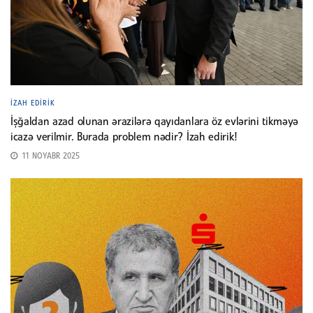
İZAH EDIRIK
İşğaldan azad olunan ərazilərə qayıdanlara öz evlərini tikməyə
icazə verilmir. Burada problem nədir? İzah edirik!
11 NOYABR 2025