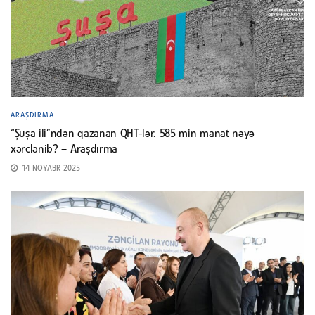
ARAŞDIRMA
“Şuşa ili”ndən qazanan QHT-lər. 585 min manat nəyə
xərclənib? – Araşdırma
14 NOYABR 2025