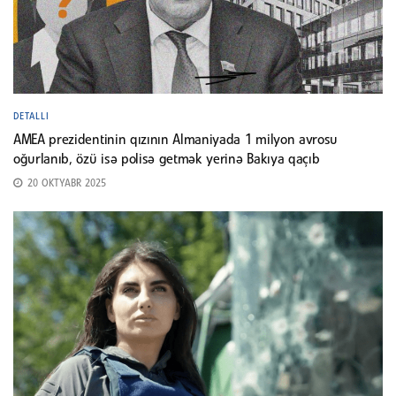
DETALLI
AMEA prezidentinin qızının Almaniyada 1 milyon avrosu
oğurlanıb, özü isə polisə getmək yerinə Bakıya qaçıb
20 OKTYABR 2025