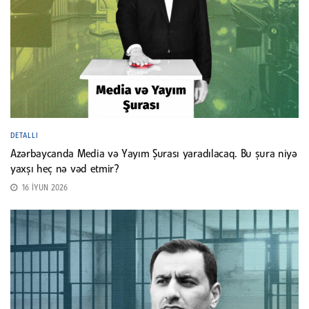
DETALLI
Azərbaycanda Media və Yayım Şurası yaradılacaq. Bu şura niyə
yaxşı heç nə vəd etmir?
16 İYUN 2026