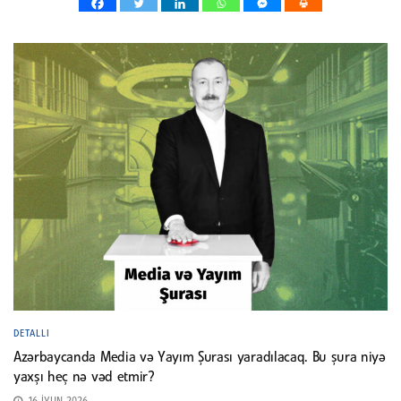
DETALLI
Azərbaycanda Media və Yayım Şurası yaradılacaq. Bu şura niyə
yaxşı heç nə vəd etmir?