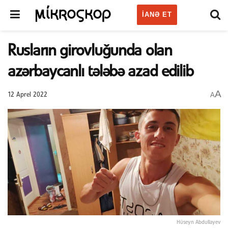
IANƏ ET
Rusların girovluğunda olan
azərbaycanlı tələbə azad edilib
A
A
12 Aprel 2022
Hüseyn Abdullayev