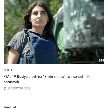
DETALLI
REAL TV Rusiya əleyhinə “Z-nin siması” adlı sənədli film
hazırlayıb
15 SENTYABR 2025
ianə et