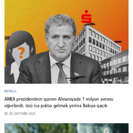
DETALLI
AMEA prezidentinin qızının Almaniyada 1 milyon avrosu
oğurlanıb, özü isə polisə getmək yerinə Bakıya qaçıb
20 OKTYABR 2025