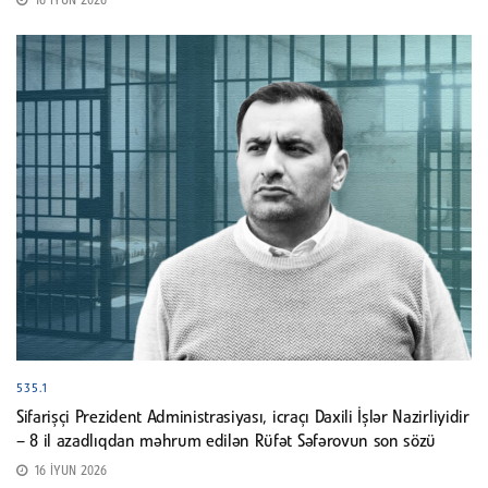
16 İYUN 2026
535.1
Sifarişçi Prezident Administrasiyası, icraçı Daxili İşlər Nazirliyidir
– 8 il azadlıqdan məhrum edilən Rüfət Səfərovun son sözü
16 İYUN 2026