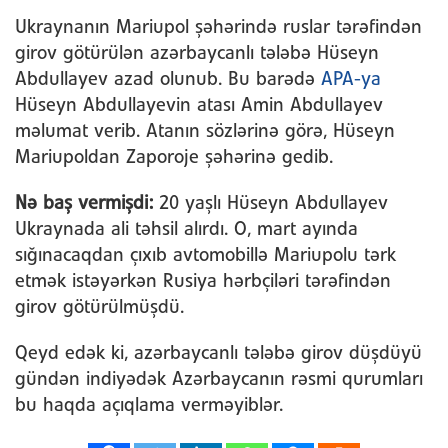
Ukraynanın Mariupol şəhərində ruslar tərəfindən
girov götürülən azərbaycanlı tələbə Hüseyn
Abdullayev azad olunub. Bu barədə
APA-ya
Hüseyn Abdullayevin atası Amin Abdullayev
məlumat verib. Atanın sözlərinə görə, Hüseyn
Mariupoldan Zaporoje şəhərinə gedib.
Nə baş vermişdi:
20 yaşlı Hüseyn Abdullayev
Ukraynada ali təhsil alırdı. O, mart ayında
sığınacaqdan çıxıb avtomobillə Mariupolu tərk
etmək istəyərkən Rusiya hərbçiləri tərəfindən
girov götürülmüşdü.
Qeyd edək ki, azərbaycanlı tələbə girov düşdüyü
gündən indiyədək Azərbaycanın rəsmi qurumları
bu haqda açıqlama verməyiblər.