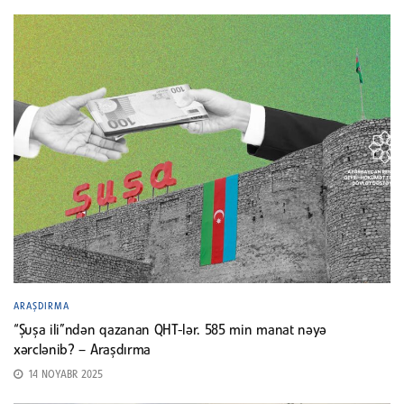
ARAŞDIRMA
“Şuşa ili”ndən qazanan QHT-lər. 585 min manat nəyə
xərclənib? – Araşdırma
14 NOYABR 2025