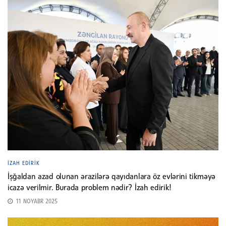
İZAH EDIRIK
İşğaldan azad olunan ərazilərə qayıdanlara öz evlərini tikməyə
icazə verilmir. Burada problem nədir? İzah edirik!
11 NOYABR 2025