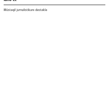
Müstəqil jurnalistikanı dəstəklə