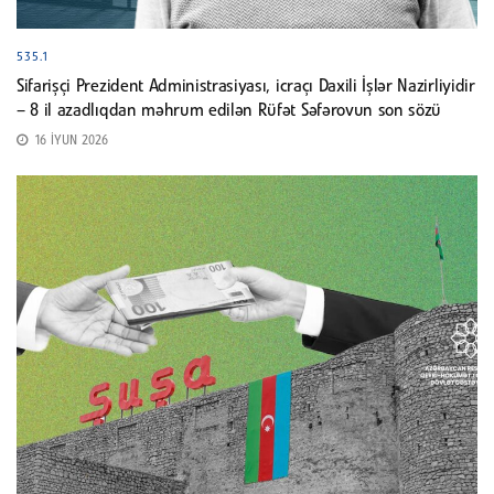
535.1
Sifarişçi Prezident Administrasiyası, icraçı Daxili İşlər Nazirliyidir
– 8 il azadlıqdan məhrum edilən Rüfət Səfərovun son sözü
16 İYUN 2026