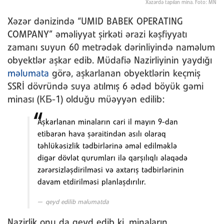
Xəzərdə tapılan mina. Foto: MN
Xəzər dənizində “UMID BABEK OPERATING
COMPANY” əməliyyat şirkəti ərazi kəşfiyyatı
zamanı suyun 60 metrədək dərinliyində naməlum
obyektlər aşkar edib. Müdafiə Nazirliyinin yaydığı
məlumata
görə, aşkarlanan obyektlərin keçmiş
SSRİ dövründə suya atılmış 6 ədəd böyük gəmi
minası (КБ-1) olduğu müəyyən edilib:
Aşkarlanan minaların cari il mayın 9-dan
etibarən hava şəraitindən asılı olaraq
təhlükəsizlik tədbirlərinə əməl edilməklə
digər dövlət qurumları ilə qarşılıqlı əlaqədə
zərərsizləşdirilməsi və axtarış tədbirlərinin
davam etdirilməsi planlaşdırılır.
qeyd edilib məlumatda
Nazirlik onu da qeyd edib ki, minaların