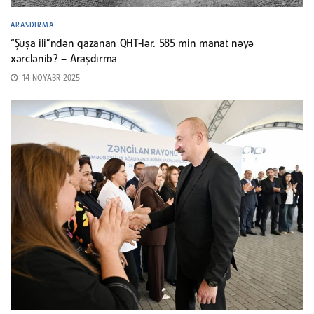
ARAŞDIRMA
“Şuşa ili”ndən qazanan QHT-lər. 585 min manat nəyə
xərclənib? – Araşdırma
14 NOYABR 2025