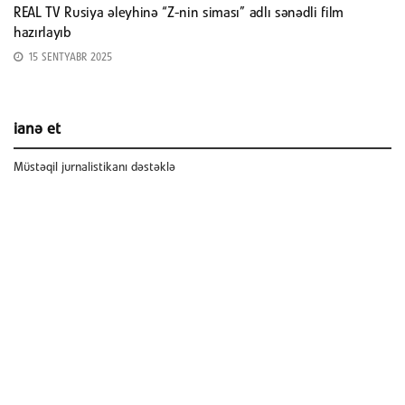
REAL TV Rusiya əleyhinə “Z-nin siması” adlı sənədli film
hazırlayıb
15 SENTYABR 2025
ianə et
Müstəqil jurnalistikanı dəstəklə