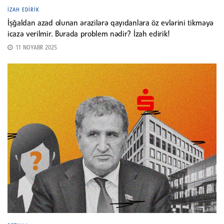
İZAH EDIRIK
İşğaldan azad olunan ərazilərə qayıdanlara öz evlərini tikməyə
icazə verilmir. Burada problem nədir? İzah edirik!
11 NOYABR 2025