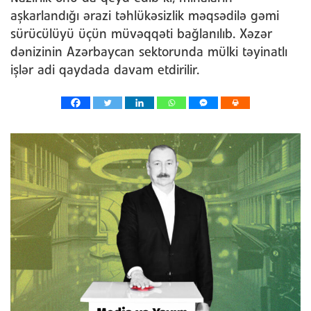
aşkarlandığı ərazi təhlükəsizlik məqsədilə gəmi
sürücülüyü üçün müvəqqəti bağlanılıb. Xəzər
dənizinin Azərbaycan sektorunda mülki təyinatlı
işlər adi qaydada davam etdirilir.