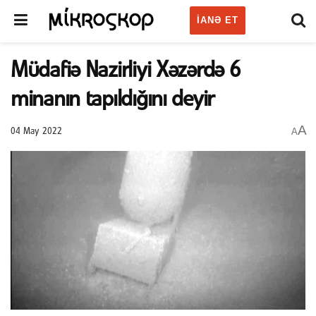
IANƏ ET
Müdafiə Nazirliyi Xəzərdə 6
minanın tapıldığını deyir
A
A
04 May 2022