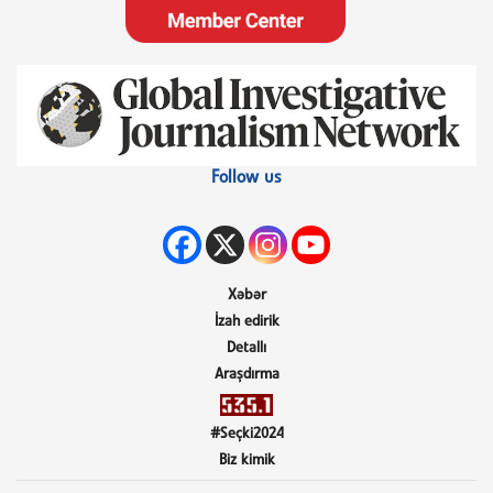
Follow us
Xəbər
İzah edirik
Detallı
Araşdırma
#Seçki2024
Biz kimik