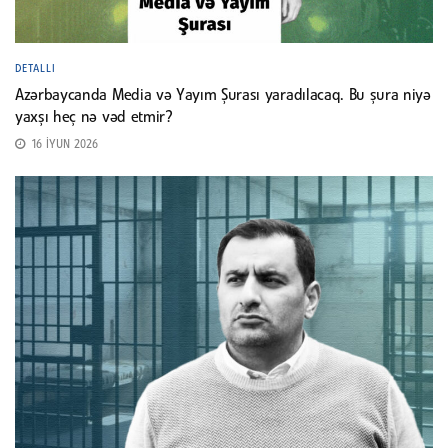
DETALLI
Azərbaycanda Media və Yayım Şurası yaradılacaq. Bu şura niyə
yaxşı heç nə vəd etmir?
16 İYUN 2026