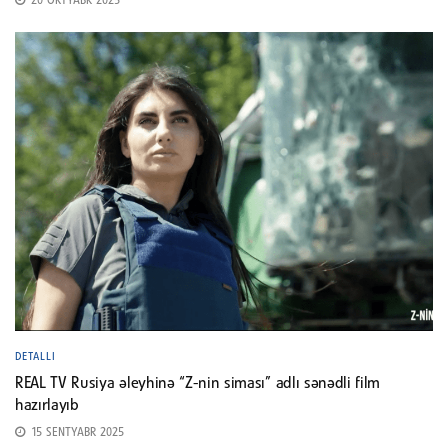
20 OKTYABR 2025
DETALLI
REAL TV Rusiya əleyhinə “Z-nin siması” adlı sənədli film
hazırlayıb
15 SENTYABR 2025