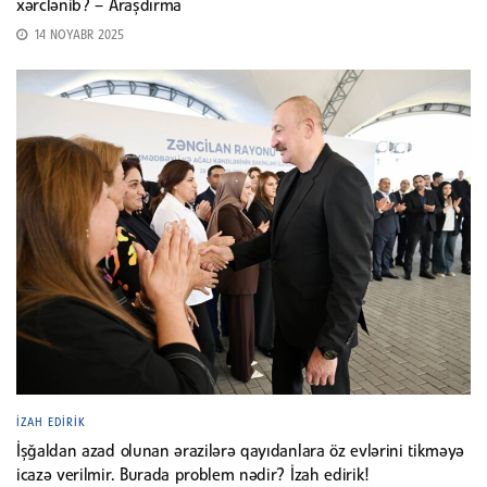
xərclənib? – Araşdırma
14 NOYABR 2025
İZAH EDIRIK
İşğaldan azad olunan ərazilərə qayıdanlara öz evlərini tikməyə
icazə verilmir. Burada problem nədir? İzah edirik!