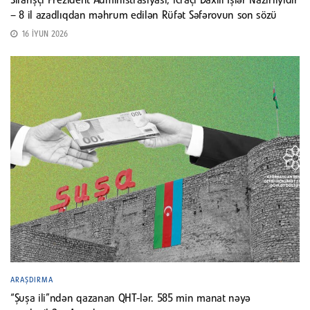
Sifarişçi Prezident Administrasiyası, icraçı Daxili İşlər Nazirliyidir
– 8 il azadlıqdan məhrum edilən Rüfət Səfərovun son sözü
16 İYUN 2026
ARAŞDIRMA
“Şuşa ili”ndən qazanan QHT-lər. 585 min manat nəyə