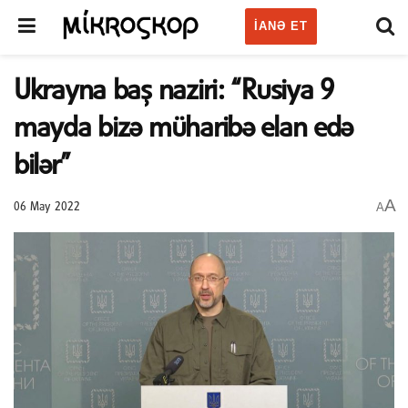
IANƏ ET
Ukrayna baş naziri: “Rusiya 9
mayda bizə müharibə elan edə
bilər”
A
A
06 May 2022