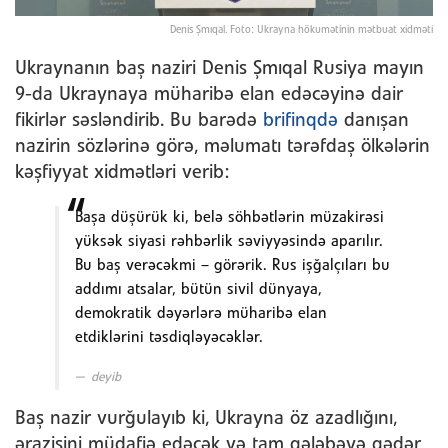
Denis Şmıqal. Foto: Ukrayna hökumətinin mətbuat xidməti
Ukraynanın baş naziri Denis Şmıqal Rusiya mayın
9-da Ukraynaya müharibə elan edəcəyinə dair
fikirlər səsləndirib. Bu barədə
brifinqdə
danışan
nazirin sözlərinə görə, məlumatı tərəfdaş ölkələrin
kəşfiyyat xidmətləri verib:
Başa düşürük ki, belə söhbətlərin müzakirəsi
yüksək siyasi rəhbərlik səviyyəsində aparılır.
Bu baş verəcəkmi – görərik. Rus işğalçıları bu
addımı atsalar, bütün sivil dünyaya,
demokratik dəyərlərə müharibə elan
etdiklərini təsdiqləyəcəklər.
deyib
Baş nazir vurğulayıb ki, Ukrayna öz azadlığını,
ərazisini müdafiə edəcək və tam qələbəyə qədər