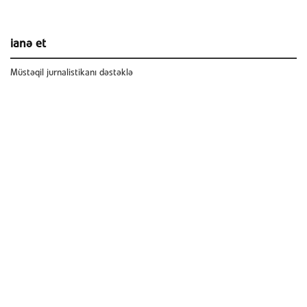
ianə et
Müstəqil jurnalistikanı dəstəklə