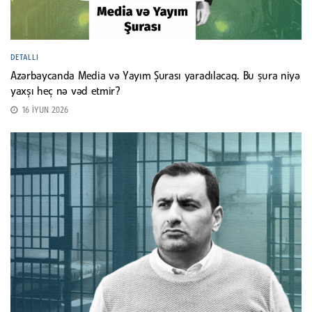
DETALLI
Azərbaycanda Media və Yayım Şurası yaradılacaq. Bu şura niyə
yaxşı heç nə vəd etmir?
16 İYUN 2026