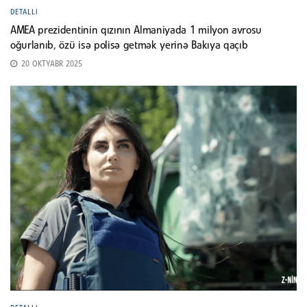
DETALLI
AMEA prezidentinin qızının Almaniyada 1 milyon avrosu
oğurlanıb, özü isə polisə getmək yerinə Bakıya qaçıb
20 OKTYABR 2025