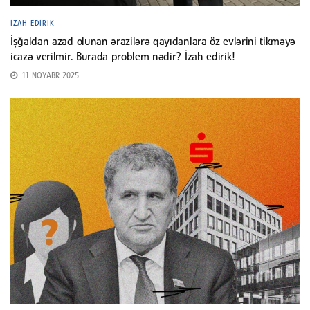
İZAH EDIRIK
İşğaldan azad olunan ərazilərə qayıdanlara öz evlərini tikməyə
icazə verilmir. Burada problem nədir? İzah edirik!
11 NOYABR 2025