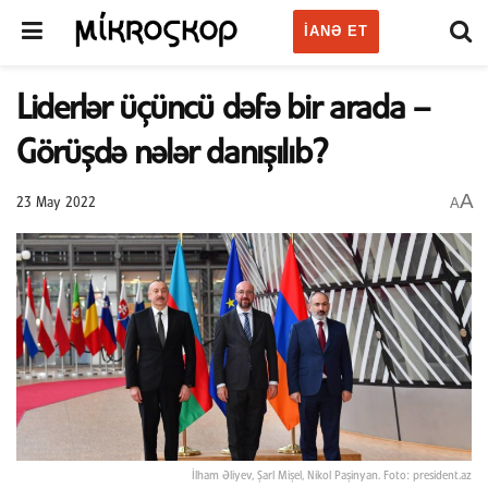
IANƏ ET
Liderlər üçüncü dəfə bir arada –
Görüşdə nələr danışılıb?
A
A
23 May 2022
İlham Əliyev, Şarl Mişel, Nikol Paşinyan. Foto: president.az