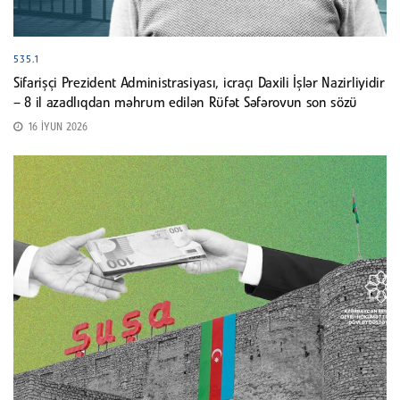
535.1
Sifarişçi Prezident Administrasiyası, icraçı Daxili İşlər Nazirliyidir
– 8 il azadlıqdan məhrum edilən Rüfət Səfərovun son sözü
16 İYUN 2026