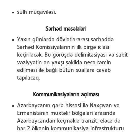
sülh müqaviləsi.
Sərhəd məsələləri
Yaxın günlərdə dövlətlərarası sərhəddə
Sərhəd Komissiyalarının ilk birgə iclası
keçiriləcək. Bu görüşdə delimitasiyası və sabit
vəziyyətin ən yaxşı şəkildə necə təmin
edilməsi ilə bağlı bütün suallara cavab
tapılacaq.
Kommunikasiyaların açılması
Azərbaycanın qərb hissəsi ilə Naxçıvan və
Ermənistanın müxtəlif bölgələri arasında
Azərbaycandan keçməklə tranzit, eləcə də
hər 2 ölkənin kommunikasiya infrastrukturu