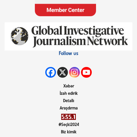
Follow us
Xəbər
İzah edirik
Detallı
Araşdırma
#Seçki2024
Biz kimik