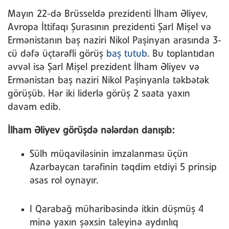
Mayın 22-də Brüsseldə prezidenti İlham Əliyev,
Avropa İttifaqı Şurasının prezidenti Şarl Mişel və
Ermənistanın baş naziri Nikol Paşinyan arasında 3-
cü dəfə üçtərəfli görüş
baş tutub
. Bu toplantıdan
əvvəl isə Şarl Mişel prezident İlham Əliyev və
Ermənistan baş naziri Nikol Paşinyanla təkbətək
görüşüb. Hər iki liderlə görüş 2 saata yaxın
davam edib.
İlham Əliyev görüşdə nələrdən danışıb:
Sülh müqaviləsinin imzalanması üçün
Azərbaycan tərəfinin təqdim etdiyi 5 prinsip
əsas rol oynayır.
I Qarabağ müharibəsində itkin düşmüş 4
minə yaxın şəxsin taleyinə aydınlıq