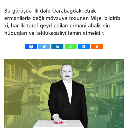
Bu görüşdə ilk dəfə Qarabağdakı etnik
ermənilərlə bağlı mövzuya toxunan Mişel bildirib
ki, hər iki tərəf qeyd edilən erməni əhalisinin
hüquqları və təhlükəsizliyi təmin etməlidir.