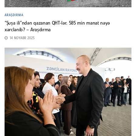
ARAŞDIRMA
“Şuşa ili”ndən qazanan QHT-lər. 585 min manat nəyə
xərclənib? – Araşdırma
14 NOYABR 2025