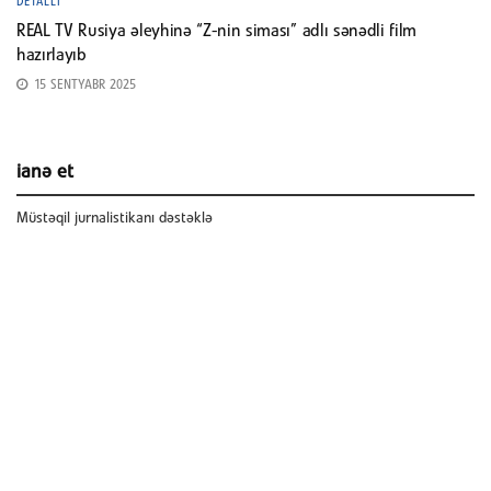
DETALLI
REAL TV Rusiya əleyhinə “Z-nin siması” adlı sənədli film
hazırlayıb
15 SENTYABR 2025
ianə et
Müstəqil jurnalistikanı dəstəklə