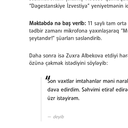
“Dagestanskiye İzvestiya” yeniyetmənin i
Məktəbdə nə baş verib:
11 saylı tam orta 
tədbir zamanı mikrofona yaxınlaşaraq “M
şeytandır!” şüarları səsləndirib.
Daha sonra isə
Zuxra Albekova etdiyi hə
özünə çəkmək istədiyini söyləyib:
Son vaxtlar imtahanlar məni nar
dava edirdim. Səhvimi etiraf ed
üzr istəyirəm.
deyib