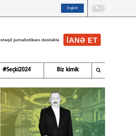
English
IANƏ ET
stəqil jurnalistikanı dəstəklə
#Seçki2024
Biz kimik