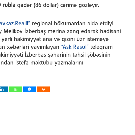
 rubla
qədər (86 dollar) cərimə gözləyir.
avkaz.Realii”
regional hökumətdən əldə etdiyi
ey Melikov İzberbaş merinə zəng edərək hadisəni
 yerli hakimiyyət ana və qızını üzr istəməyə
an xəbərləri yayımlayan
“Ask Rasul”
teleqram
kimiyyəti İzberbaş şəhərinin təhsil şöbəsinin
rundan istefa məktubu yazmalarını