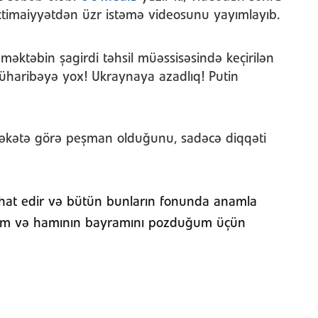
ctimaiyyətdən üzr istəmə videosunu yayımlayıb.
məktəbin şagirdi təhsil müəssisəsində keçirilən
üharibəyə yox! Ukraynaya azadlıq! Putin
rəkətə görə peşman olduğunu, sadəcə diqqəti
ahat edir və bütün bunların fonunda anamla
irəm və hamının bayramını pozduğum üçün