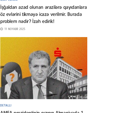
İşğaldan azad olunan ərazilərə qayıdanlara
öz evlərini tikməyə icazə verilmir. Burada
problem nədir? İzah edirik!
11 NOYABR 2025
DETALLI