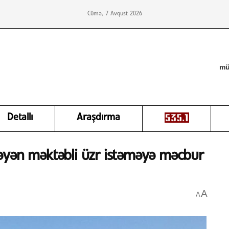
Cümə, 7 Avqust 2026
mü
Detallı
Araşdırma
əyən məktəbli üzr istəməyə məcbur
A
A