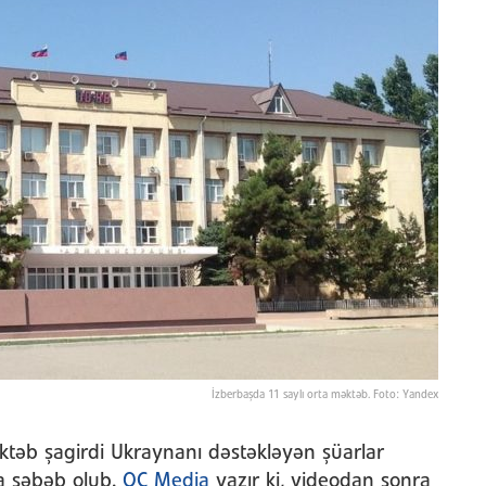
İzberbaşda 11 saylı orta məktəb. Foto: Yandex
təb şagirdi Ukraynanı dəstəkləyən şüarlar
la səbəb olub.
OC Media
yazır ki, videodan sonra