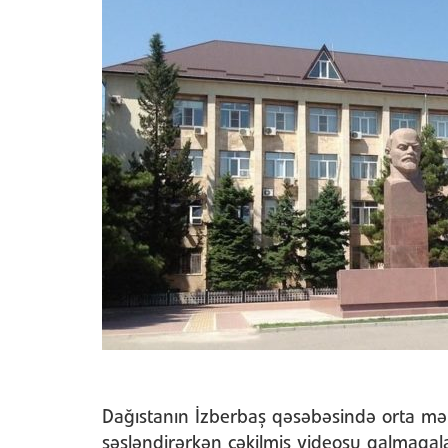
Dağıstanın İzberbaş qəsəbəsində orta mək
səsləndirərkən çəkilmiş videosu qalmaqa