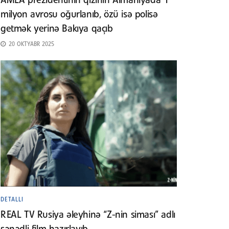
AMEA prezidentinin qızının Almaniyada 1
milyon avrosu oğurlanıb, özü isə polisə
getmək yerinə Bakıya qaçıb
20 OKTYABR 2025
DETALLI
REAL TV Rusiya əleyhinə “Z-nin siması” adlı