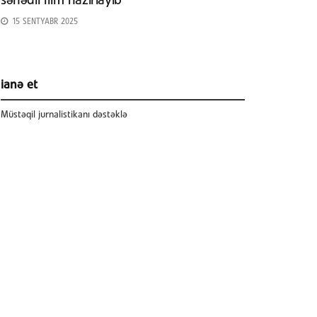
sənədli film hazırlayıb
15 SENTYABR 2025
ianə et
Müstəqil jurnalistikanı dəstəklə