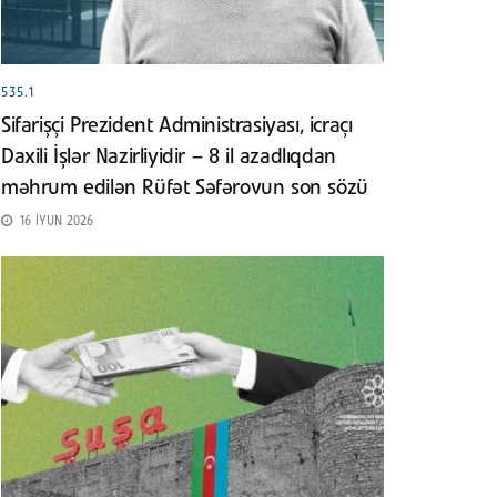
535.1
Sifarişçi Prezident Administrasiyası, icraçı
Daxili İşlər Nazirliyidir – 8 il azadlıqdan
məhrum edilən Rüfət Səfərovun son sözü
16 İYUN 2026