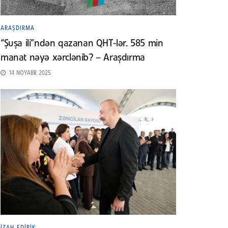
ARAŞDIRMA
“Şuşa ili”ndən qazanan QHT-lər. 585 min
manat nəyə xərclənib? – Araşdırma
14 NOYABR 2025
İZAH EDIRIK