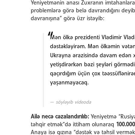
Yeniyetmənin anası Zuxranın imtahanlara 
problemlərə görə belə davrandığını deyib
davranışına” görə üzr istəyib:
Mən ölkə prezidenti Vladimir Vladi
dəstəkləyirəm. Mən ölkəmin vətə
Ukrayna ərazisində davam edən xü
yetişdirərkən bəzi şeyləri görmə
qaçırdığım üçün çox təəssüflənirə
yaşanmayacaq.
söyləyib videoda
Ailə necə cəzalandırılıb:
Yeniyetmə “Rusiya
təhqir etmək”də ittiham olunaraq
100.000
Anaya isə qızına “dəstək və təhsil vermək