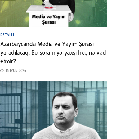
DETALLI
Azərbaycanda Media və Yayım Şurası
yaradılacaq. Bu şura niyə yaxşı heç nə vəd
etmir?
16 İYUN 2026