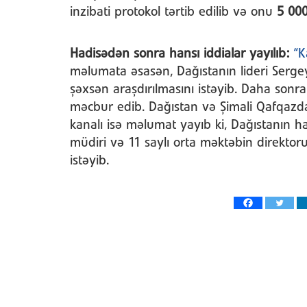
inzibati protokol tərtib edilib və onu
5 000
Hadisədən sonra hansı iddialar yayılıb:
“K
məlumata əsasən, Dağıstanın lideri Serg
şəxsən araşdırılmasını istəyib. Daha sonra
məcbur edib. Dağıstan və Şimali Qafqazd
kanalı isə məlumat yayıb ki, Dağıstanın ha
müdiri və 11 saylı orta məktəbin direkto
istəyib.