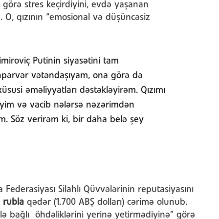
görə stres keçirdiyini, evdə yaşanan
. O, qızının “emosional və düşüncəsiz
miroviç Putinin siyasətini tam
npərvər vətəndaşıyam, ona görə də
susi əməliyyatları dəstəkləyirəm. Qızımı
diyim və vacib nələrsə nəzərimdən
m. Söz verirəm ki, bir daha belə şey
 Federasiyası Silahlı Qüvvələrinin reputasiyasını
 rubla
qədər (1.700 ABŞ dolları) cərimə olunub.
lə bağlı öhdəliklərini yerinə yetirmədiyinə” görə