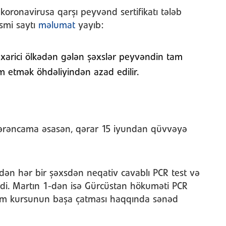
oronavirusa qarşı peyvənd sertifikatı tələb
smi saytı
məlumat
yayıb:
 xarici ölkədən gələn şəxslər peyvəndin tam
 etmək öhdəliyindən azad edilir.
ı sərəncama əsasən, qərar 15 iyundan qüvvəyə
edən hər bir şəxsdən neqativ cavablı PCR test və
rdi. Martın 1-dən isə Gürcüstan hökuməti PCR
 tam kursunun başa çatması haqqında sənəd