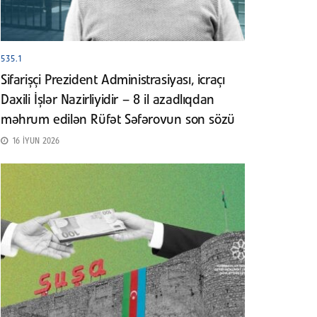
535.1
Sifarişçi Prezident Administrasiyası, icraçı
Daxili İşlər Nazirliyidir – 8 il azadlıqdan
məhrum edilən Rüfət Səfərovun son sözü
16 İYUN 2026