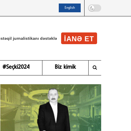
English
IANƏ ET
stəqil jurnalistikanı dəstəklə
#Seçki2024
Biz kimik