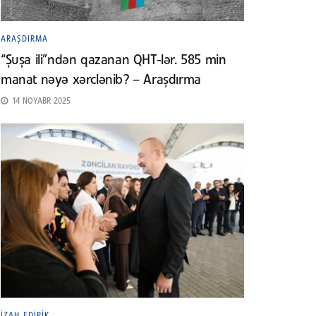
ARAŞDIRMA
“Şuşa ili”ndən qazanan QHT-lər. 585 min
manat nəyə xərclənib? – Araşdırma
14 NOYABR 2025
İZAH EDIRIK