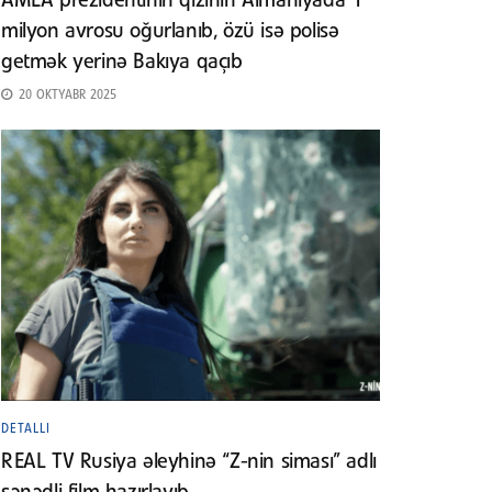
AMEA prezidentinin qızının Almaniyada 1
milyon avrosu oğurlanıb, özü isə polisə
getmək yerinə Bakıya qaçıb
20 OKTYABR 2025
DETALLI
REAL TV Rusiya əleyhinə “Z-nin siması” adlı