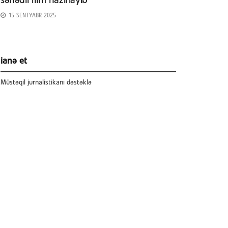
sənədli film hazırlayıb
15 SENTYABR 2025
ianə et
Müstəqil jurnalistikanı dəstəklə