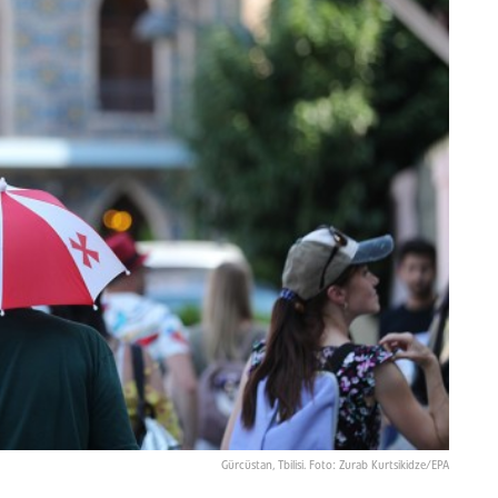
Gürcüstan, Tbilisi. Foto: Zurab Kurtsikidze/EPA