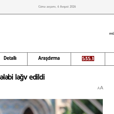
Cümə axşamı, 6 Avqust 2026
mü
Detallı
Araşdırma
ləbi ləğv edildi
A
A