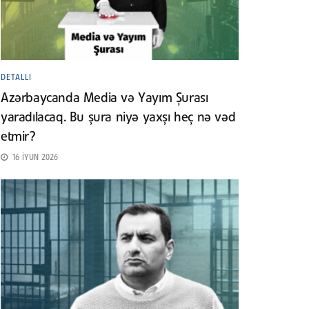
DETALLI
Azərbaycanda Media və Yayım Şurası
yaradılacaq. Bu şura niyə yaxşı heç nə vəd
etmir?
16 İYUN 2026