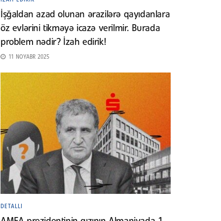
İşğaldan azad olunan ərazilərə qayıdanlara
öz evlərini tikməyə icazə verilmir. Burada
problem nədir? İzah edirik!
11 NOYABR 2025
DETALLI