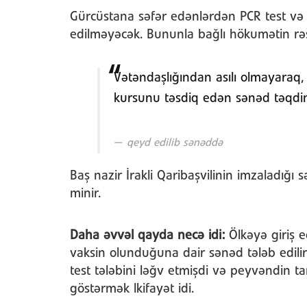
Gürcüstana səfər edənlərdən PCR test və k
edilməyəcək. Bununla bağlı hökumətin rə
Vətəndaşlığından asılı olmayaraq,
kursunu təsdiq edən sənəd təqdim
qeyd edilib sənəddə
Baş nazir İrakli Qaribaşvilinin imzaladığ
minir.
Daha əvvəl qayda necə idi:
Ölkəyə giriş 
vaksin olunduğuna dair sənəd tələb edili
test tələbini ləğv etmişdi və peyvəndin
göstərmək lkifayət idi.