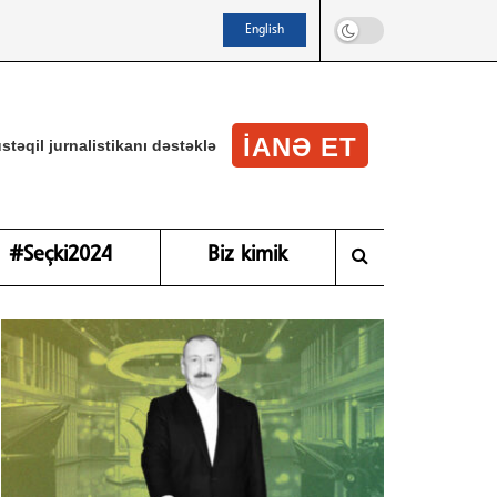
English
IANƏ ET
stəqil jurnalistikanı dəstəklə
#Seçki2024
Biz kimik