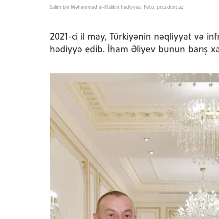
Salim bin Məhəmməd əl-Malikin hədiyyəsi. Foto: president.az
2021-ci il may, Türkiyənin nəqliyyat və inf
hədiyyə edib. İham Əliyev bunun barış x