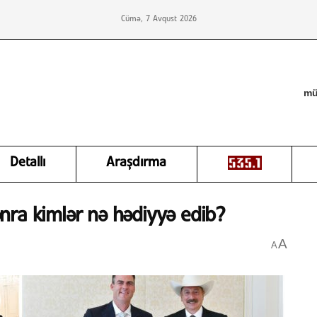
Cümə, 7 Avqust 2026
mü
Detallı
Araşdırma
nra kimlər nə hədiyyə edib?
A
A