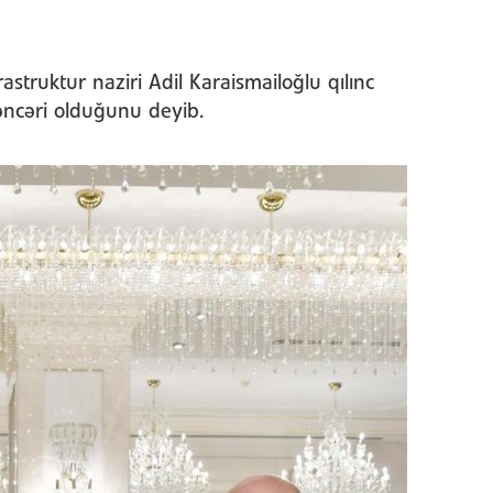
rastruktur naziri Adil Karaismailoğlu qılınc
əncəri olduğunu deyib.