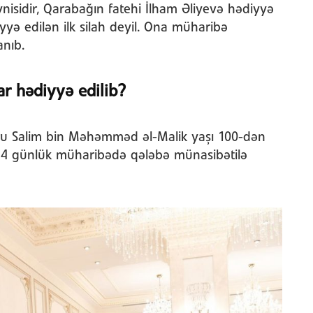
nisidir, Qarabağın fatehi İlham Əliyevə hədiyyə
yə edilən ilk silah deyil. Ona müharibə
anıb.
ar hədiyyə edilib?
oru Salim bin Məhəmməd əl-Malik yaşı 100-dən
44 günlük müharibədə qələbə münasibətilə