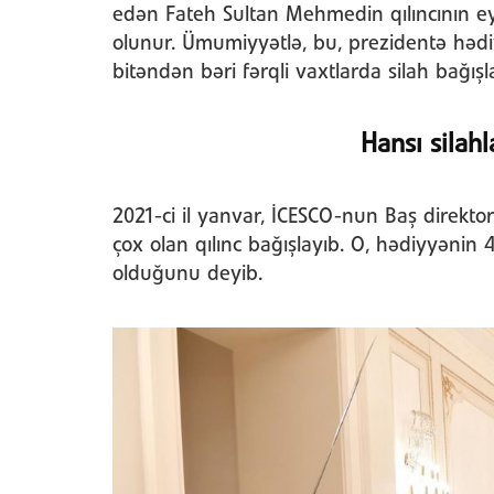
edən Fateh Sultan Mehmedin qılıncının ey
olunur. Ümumiyyətlə, bu, prezidentə hədiy
bitəndən bəri fərqli vaxtlarda silah bağışl
Hansı silahl
2021-ci il yanvar, İCESCO-nun Baş direkt
çox olan qılınc bağışlayıb. O, hədiyyənin
olduğunu deyib.