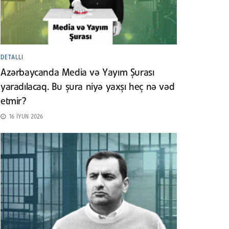
DETALLI
Azərbaycanda Media və Yayım Şurası
yaradılacaq. Bu şura niyə yaxşı heç nə vəd
etmir?
16 İYUN 2026