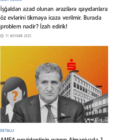
İşğaldan azad olunan ərazilərə qayıdanlara
öz evlərini tikməyə icazə verilmir. Burada
problem nədir? İzah edirik!
11 NOYABR 2025
DETALLI