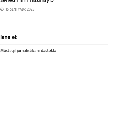
sənədli film hazırlayıb
15 SENTYABR 2025
ianə et
Müstəqil jurnalistikanı dəstəklə