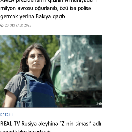
AMEA prezidentinin qızının Almaniyada 1
milyon avrosu oğurlanıb, özü isə polisə
getmək yerinə Bakıya qaçıb
20 OKTYABR 2025
DETALLI
REAL TV Rusiya əleyhinə “Z-nin siması” adlı