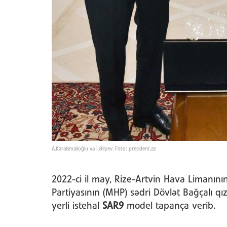
A.Karaismailoğlu və İ.Əliyev. Foto: president.az
2022-ci il may, Rize-Artvin Hava Limanının
Partiyasının (MHP) sədri Dövlət Bağçalı qı
yerli istehal
SAR9
model tapança verib.