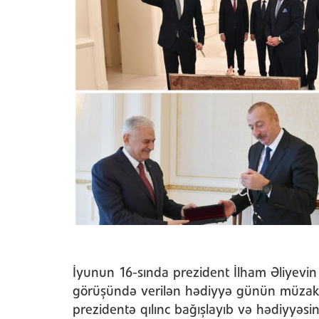
İyunun 16-sında prezident İlham Əliyevin T
görüşündə verilən hədiyyə günün müzakirə
prezidentə qılınc bağışlayıb və hədiyyəsin