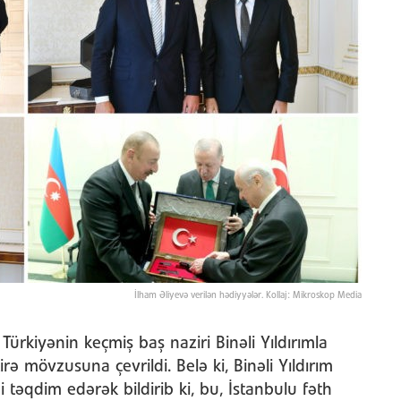
İlham Əliyevə verilən hədiyyələr. Kollaj: Mikroskop Media
ürkiyənin keçmiş baş naziri Binəli Yıldırımla
 mövzusuna çevrildi. Belə ki, Binəli Yıldırım
i təqdim edərək bildirib ki, bu, İstanbulu fəth