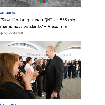
ARAŞDIRMA
“Şuşa ili”ndən qazanan QHT-lər. 585 min
manat nəyə xərclənib? – Araşdırma
14 NOYABR 2025
İZAH EDIRIK