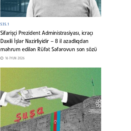
535.1
Sifarişçi Prezident Administrasiyası, icraçı
Daxili İşlər Nazirliyidir – 8 il azadlıqdan
məhrum edilən Rüfət Səfərovun son sözü
16 İYUN 2026