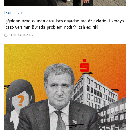
İZAH EDIRIK
İşğaldan azad olunan ərazilərə qayıdanlara öz evlərini tikməyə
icazə verilmir. Burada problem nədir? İzah edirik!
11 NOYABR 2025