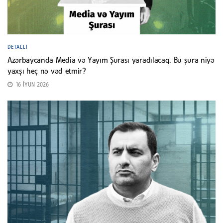
DETALLI
Azərbaycanda Media və Yayım Şurası yaradılacaq. Bu şura niyə
yaxşı heç nə vəd etmir?
16 İYUN 2026