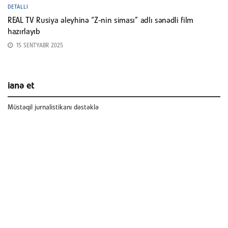
DETALLI
REAL TV Rusiya əleyhinə “Z-nin siması” adlı sənədli film
hazırlayıb
15 SENTYABR 2025
ianə et
Müstəqil jurnalistikanı dəstəklə