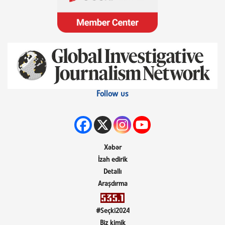
Follow us
Xəbər
İzah edirik
Detallı
Araşdırma
#Seçki2024
Biz kimik