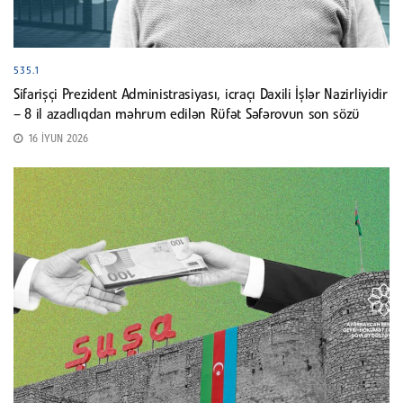
535.1
Sifarişçi Prezident Administrasiyası, icraçı Daxili İşlər Nazirliyidir
– 8 il azadlıqdan məhrum edilən Rüfət Səfərovun son sözü
16 İYUN 2026