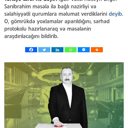
Sarıibrahim məsələ ilə bağlı nazirliyi və
səlahiyyətli qurumlara məlumat verdiklərini
deyib.
O, gömrükdə yoxlamalar aparıldığını, sərhəd
protokolu hazırlanaraq və məsələnin
araşdırılacağını bildirib.