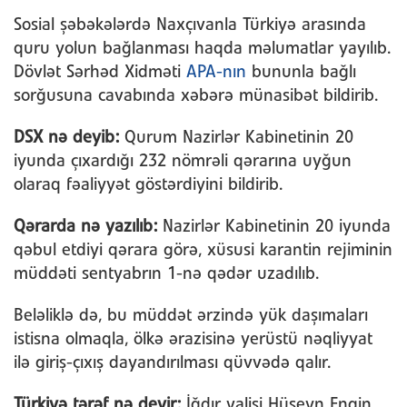
Sosial şəbəkələrdə Naxçıvanla Türkiyə arasında
quru yolun bağlanması haqda məlumatlar yayılıb.
Dövlət Sərhəd Xidməti
APA-nın
bununla bağlı
sorğusuna cavabında xəbərə münasibət bildirib.
DSX nə deyib:
Qurum Nazirlər Kabinetinin 20
iyunda çıxardığı 232 nömrəli qərarına uyğun
olaraq fəaliyyət göstərdiyini bildirib.
Qərarda nə yazılıb:
Nazirlər Kabinetinin 20 iyunda
qəbul etdiyi qərara görə, xüsusi karantin rejiminin
müddəti sentyabrın 1-nə qədər uzadılıb.
Beləliklə də, bu müddət ərzində yük daşımaları
istisna olmaqla, ölkə ərazisinə yerüstü nəqliyyat
ilə giriş-çıxış dayandırılması qüvvədə qalır.
Türkiyə tərəf nə deyir:
İğdır valisi Hüseyn Engin