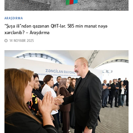
ARAŞDIRMA
“Şuşa ili”ndən qazanan QHT-lər. 585 min manat nəyə
xərclənib? – Araşdırma
14 NOYABR 2025