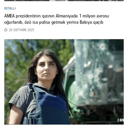
DETALLI
AMEA prezidentinin qızının Almaniyada 1 milyon avrosu
oğurlanıb, özü isə polisə getmək yerinə Bakıya qaçıb
20 OKTYABR 2025