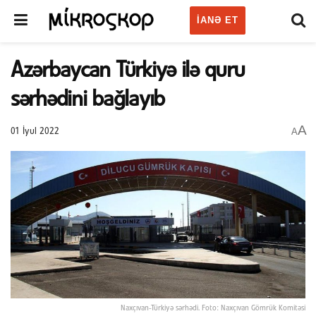
IANƏ ET
Azərbaycan Türkiyə ilə quru
sərhədini bağlayıb
A
A
01 İyul 2022
Naxçıvan-Türkiyə sərhədi. Foto: Naxçıvan Gömrük Komitəsi