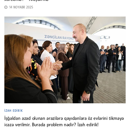
14 NOYABR 2025
İZAH EDIRIK
İşğaldan azad olunan ərazilərə qayıdanlara öz evlərini tikməyə
icazə verilmir. Burada problem nədir? İzah edirik!