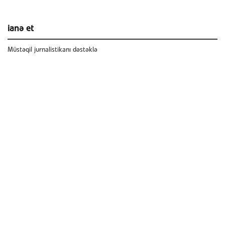
ianə et
Müstəqil jurnalistikanı dəstəklə