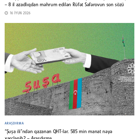
– 8 il azadlıqdan məhrum edilən Rüfət Səfərovun son sözü
16 İYUN 2026
ARAŞDIRMA
“Şuşa ili”ndən qazanan QHT-lər. 585 min manat nəyə
xərclənib? – Araşdırma