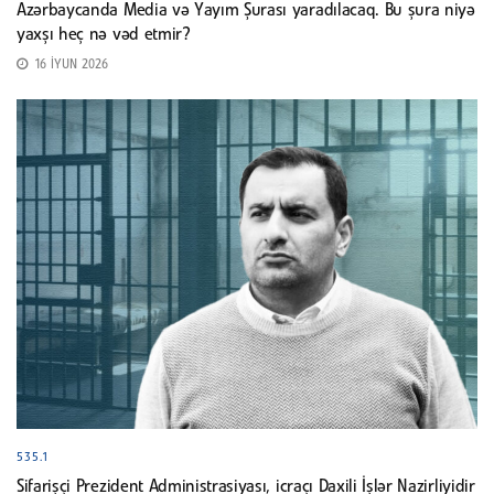
Azərbaycanda Media və Yayım Şurası yaradılacaq. Bu şura niyə
yaxşı heç nə vəd etmir?
16 İYUN 2026
535.1
Sifarişçi Prezident Administrasiyası, icraçı Daxili İşlər Nazirliyidir