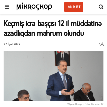
IANƏ ET
Keçmiş icra başçısı 12 il müddətinə
azadlıqdan məhrum olundu
A
A
27 İyul 2022
Vilyam Hacıyev. Foto: Meydan TV