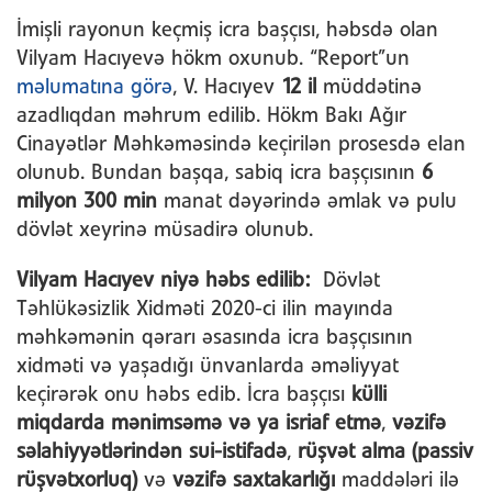
İmişli rayonun keçmiş icra başçısı, həbsdə olan
Vilyam Hacıyevə hökm oxunub. “Report”un
məlumatına görə
, V. Hacıyev
12 il
müddətinə
azadlıqdan məhrum edilib. Hökm Bakı Ağır
Cinayətlər Məhkəməsində keçirilən prosesdə elan
olunub. Bundan başqa, sabiq icra başçısının
6
milyon 300 min
manat dəyərində əmlak və pulu
dövlət xeyrinə müsadirə olunub.
Vilyam Hacıyev niyə həbs edilib:
Dövlət
Təhlükəsizlik Xidməti 2020-ci ilin mayında
məhkəmənin qərarı əsasında icra başçısının
xidməti və yaşadığı ünvanlarda əməliyyat
keçirərək onu həbs edib. İcra başçısı
külli
miqdarda mənimsəmə və ya isriaf etmə
,
vəzifə
səlahiyyətlərindən sui-istifadə
,
rüşvət alma (passiv
rüşvətxorluq)
və
vəzifə saxtakarlığı
maddələri ilə