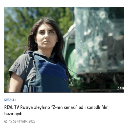
DETALLI
REAL TV Rusiya əleyhinə “Z-nin siması” adlı sənədli film
hazırlayıb
15 SENTYABR 2025