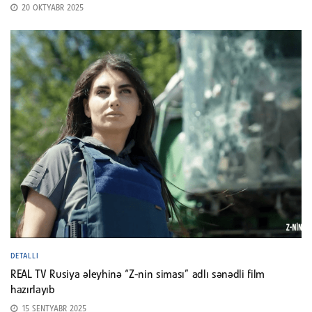
20 OKTYABR 2025
DETALLI
REAL TV Rusiya əleyhinə “Z-nin siması” adlı sənədli film
hazırlayıb
15 SENTYABR 2025