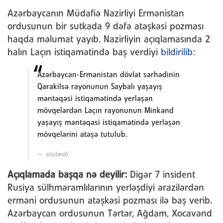
Azərbaycanın Müdafiə Nazirliyi Ermənistan
ordusunun bir sutkada 9 dəfə atəşkəsi pozması
haqda məlumat yayıb. Nazirliyin açıqlamasında 2
halın Laçın istiqamətində baş verdiyi
bildirilib:
Azərbaycan-Ermənistan dövlət sərhədinin
Qarakilsə rayonunun Saybalı yaşayış
məntəqəsi istiqamətində yerləşən
mövqelərdən Laçın rayonunun Minkənd
yaşayış məntəqəsi istiqamətində yerləşən
mövqelərini atəşə tutulub.
söylənib
Açıqlamada başqa nə deyilir:
Digər 7 insident
Rusiya sülhməramlılarının yerləşdiyi ərazilərdən
erməni ordusunun atəşkəsi pozması ilə baş verib.
Azərbaycan ordusunun Tərtər, Ağdam, Xocavənd