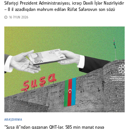
Sifarişçi Prezident Administrasiyası, icraçı Daxili İşlər Nazirliyidir
– 8 il azadlıqdan məhrum edilən Rüfət Səfərovun son sözü
16 İYUN 2026
ARAŞDIRMA
“Şuşa ili”ndən qazanan QHT-lər. 585 min manat nəyə