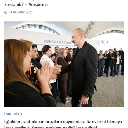
xərclənib? – Araşdırma
14 NOYABR 2025
İZAH EDIRIK
İşğaldan azad olunan ərazilərə qayıdanlara öz evlərini tikməyə