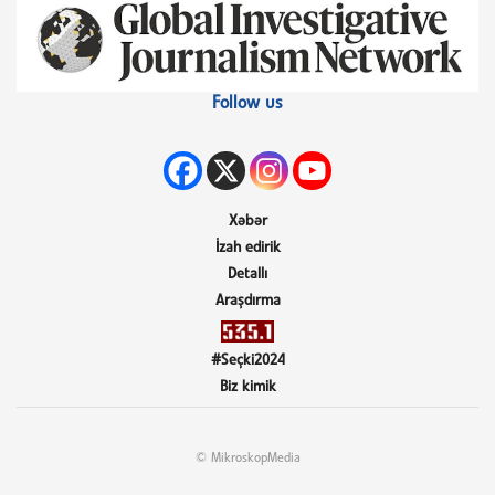
Follow us
Xəbər
İzah edirik
Detallı
Araşdırma
#Seçki2024
Biz kimik
© MikroskopMedia