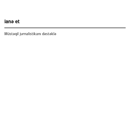
ianə et
Müstəqil jurnalistikanı dəstəklə