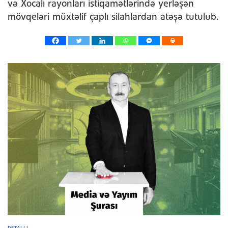
və Xocalı rayonları istiqamətlərində yerləşən
mövqeləri müxtəlif çaplı silahlardan atəşə tutulub.