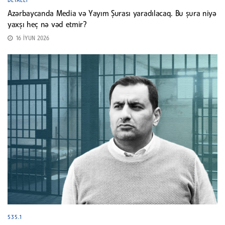
DETALLI
Azərbaycanda Media və Yayım Şurası yaradılacaq. Bu şura niyə
yaxşı heç nə vəd etmir?
16 İYUN 2026
535.1