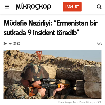
IANƏ ET
Müdafiə Nazirliyi: “Ermənistan bir
sutkada 9 insident törədib”
A
A
26 İyul 2022
Erməni əsgər. Foto: Karen Minasyan/AFP