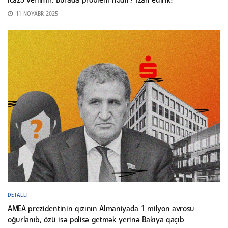
icazə verilmir. Burada problem nədir? İzah edirik!
11 NOYABR 2025
DETALLI
AMEA prezidentinin qızının Almaniyada 1 milyon avrosu
oğurlanıb, özü isə polisə getmək yerinə Bakıya qaçıb