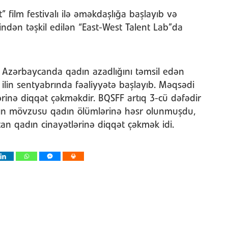
 film festivalı ilə əməkdaşlığa başlayıb və
əfindən təşkil edilən “East-West Talent Lab”da
n Azərbaycanda qadın azadlığını təmsil edən
 ilin sentyabrında fəaliyyətə başlayıb. Məqsədi
lərinə diqqət çəkməkdir. BQSFF artıq 3-cü dəfədir
tivalın mövzusu qadın ölümlərinə həsr olunmuşdu,
an qadın cinayətlərinə diqqət çəkmək idi.