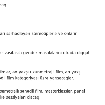
caq.
arı sərhədləyən stereotiplərlə və onların
r vasitəsilə gender məsələlərini ölkədə diqqət
ilmlər, ən yaxşı uzunmetrajlı film, ən yaxşı
ədli film kateqoriyası üzrə yarışacaqlar.
sametrajlı sənədli film, masterklasslar, panel
ə sessiyaları olacaq.