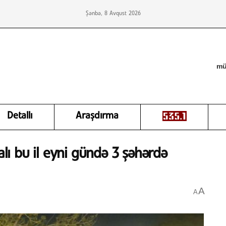
Şənbə, 8 Avqust 2026
mü
Detallı
Araşdırma
alı bu il eyni gündə 3 şəhərdə
A
A