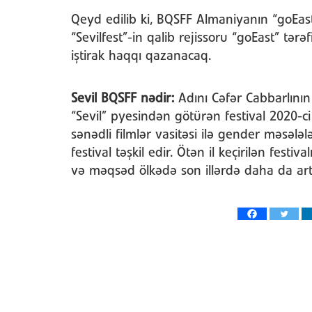
Qeyd edilib ki, BQSFF Almaniyanın “goEast”
“Sevilfest”-in qalib rejissoru “goEast” tər
iştirak haqqı qazanacaq.
Sevil BQSFF nədir:
Adını Cəfər Cabbarlını
“Sevil” pyesindən götürən festival 2020-ci
sənədli filmlər vasitəsi ilə gender məsələ
festival təşkil edir. Ötən il keçirilən fes
və məqsəd ölkədə son illərdə daha da art