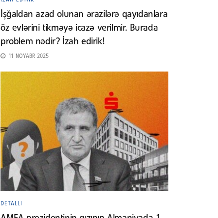
İşğaldan azad olunan ərazilərə qayıdanlara
öz evlərini tikməyə icazə verilmir. Burada
problem nədir? İzah edirik!
11 NOYABR 2025
DETALLI