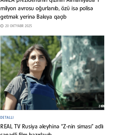
AMEA prezidentinin qızının Almaniyada 1
milyon avrosu oğurlanıb, özü isə polisə
getmək yerinə Bakıya qaçıb
20 OKTYABR 2025
DETALLI
REAL TV Rusiya əleyhinə “Z-nin siması” adlı