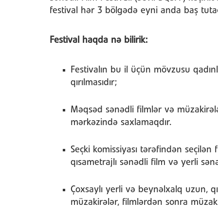
festival hər 3 bölgədə eyni anda baş tuta
Festival haqda nə bilirik:
Festivalın bu il üçün mövzusu qadınl
qırılmasıdır;
Məqsəd sənədli filmlər və müzakirələ
mərkəzində saxlamaqdır.
Seçki komissiyası tərəfindən seçilən f
qısametrajlı sənədli film və yerli sən
Çoxsaylı yerli və beynəlxalq uzun, qı
müzakirələr, filmlərdən sonra müzakir