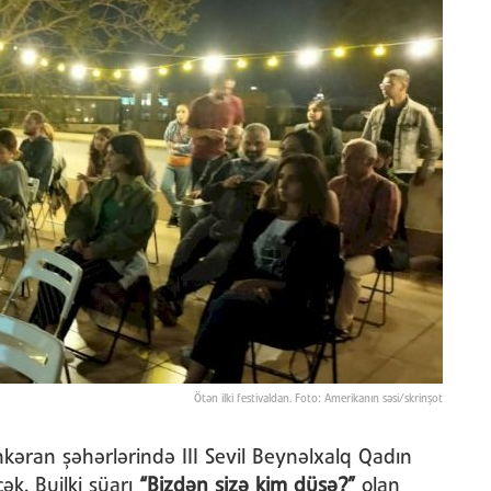
Ötən ilki festivaldan. Foto: Amerikanın səsi/skrinşot
kəran şəhərlərində III Sevil Beynəlxalq Qadın
cək. Builki şüarı
“Bizdən sizə kim düşə?”
olan