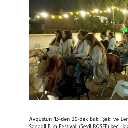
Avqustun 13-dən 20-dək Bakı, Şəki və Lən
Sənədli Film Festivalı (Sevil BQSFF) keçirilə