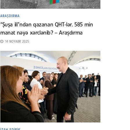
ARAŞDIRMA
“Şuşa ili”ndən qazanan QHT-lər. 585 min
manat nəyə xərclənib? – Araşdırma
14 NOYABR 2025
İZAH EDIRIK