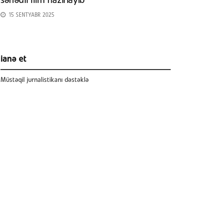
sənədli film hazırlayıb
15 SENTYABR 2025
ianə et
Müstəqil jurnalistikanı dəstəklə