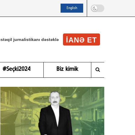
English
IANƏ ET
stəqil jurnalistikanı dəstəklə
#Seçki2024
Biz kimik