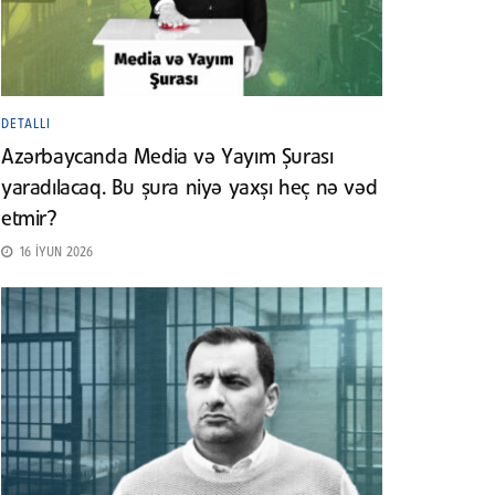
DETALLI
Azərbaycanda Media və Yayım Şurası
yaradılacaq. Bu şura niyə yaxşı heç nə vəd
etmir?
16 İYUN 2026