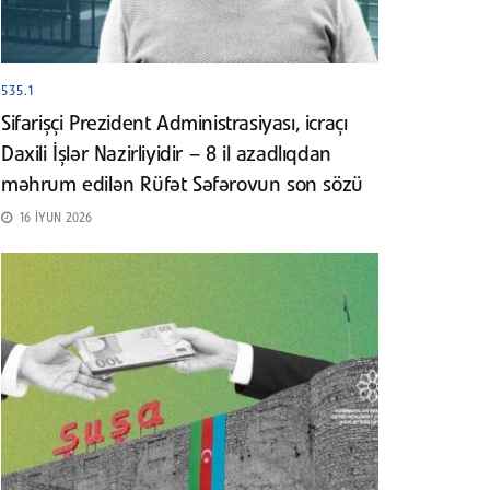
535.1
Sifarişçi Prezident Administrasiyası, icraçı
Daxili İşlər Nazirliyidir – 8 il azadlıqdan
məhrum edilən Rüfət Səfərovun son sözü
16 İYUN 2026