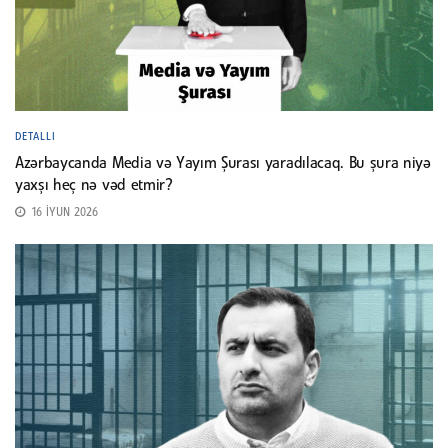
DETALLI
Azərbaycanda Media və Yayım Şurası yaradılacaq. Bu şura niyə
yaxşı heç nə vəd etmir?
16 İYUN 2026