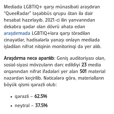
Mediada LGBTIQ+ qarşı münasibəti araşdıran
“QueeRadar” təşəbbüs qrupu ötən ilə dair
hesabat hazırlayıb. 2021-ci ilin yanvarından
dekabra qədər olan dövrü əhatə edən
araşdırmada
LGBTIQ+lara qarşı törədilən
cinayətlər, hadisələrlə yanaşı onlayn mediada
işlədilən nifrət nitqinin monitorinqi də yer alıb.
Araşdırma necə aparılıb
: Geniş auditoriyası olan,
sosial-siyasi mövzuların dərc edildiyi
23
media
orqanından nifrət ifadələri yer alan
501
material
nəzərdən keçirilib. Nəticələrə görə, materialların
böyük qismi qərəzli olub:
qərəzli –
62.5%
neytral –
37.5%