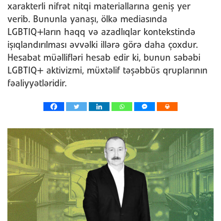
xarakterli nifrət nitqi materiallarına geniş yer
verib. Bununla yanaşı, ölkə mediasında
LGBTIQ+ların haqq və azadlıqlar kontekstində
işıqlandırılması əvvəlki illərə görə daha çoxdur.
Hesabat müəllifləri hesab edir ki, bunun səbəbi
LGBTIQ+ aktivizmi, müxtəlif təşəbbüs qruplarının
fəaliyyətləridir.