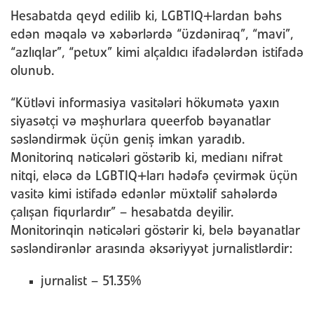
Hesabatda qeyd edilib ki, LGBTIQ+lardan bəhs
edən məqalə və xəbərlərdə “üzdəniraq”, “mavi”,
“azlıqlar”, “petux” kimi alçaldıcı ifadələrdən istifadə
olunub.
“Kütləvi informasiya vasitələri hökumətə yaxın
siyasətçi və məşhurlara queerfob bəyanatlar
səsləndirmək üçün geniş imkan yaradıb.
Monitorinq nəticələri göstərib ki, medianı nifrət
nitqi, eləcə də LGBTIQ+ları hədəfə çevirmək üçün
vasitə kimi istifadə edənlər müxtəlif sahələrdə
çalışan fiqurlardır” – hesabatda deyilir.
Monitorinqin nəticələri göstərir ki, belə bəyanatlar
səsləndirənlər arasında əksəriyyət jurnalistlərdir:
jurnalist – 51.35%