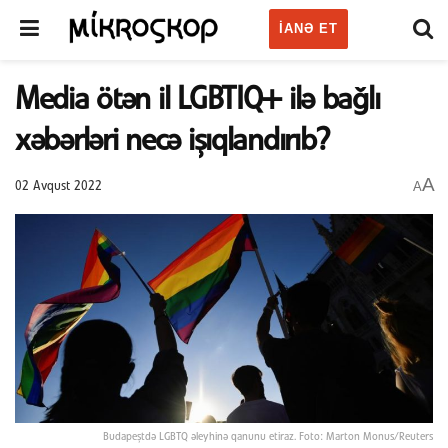
IANƏ ET
Media ötən il LGBTIQ+ ilə bağlı
xəbərləri necə işıqlandırıb?
A
A
02 Avqust 2022
Budapeştdə LGBTQ əleyhinə qanunu etiraz. Foto: Marton Monus/Reuters