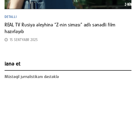
DETALLI
REAL TV Rusiya əleyhinə “Z-nin siması” adlı sənədli film
hazırlayıb
15 SENTYABR 2025
ianə et
Müstəqil jurnalistikanı dəstəklə