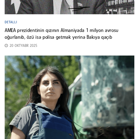
DETALLI
AMEA prezidentinin qızının Almaniyada 1 milyon avrosu
oğurlanıb, özü isə polisə getmək yerinə Bakıya qaçıb
20 OKTYABR 2025