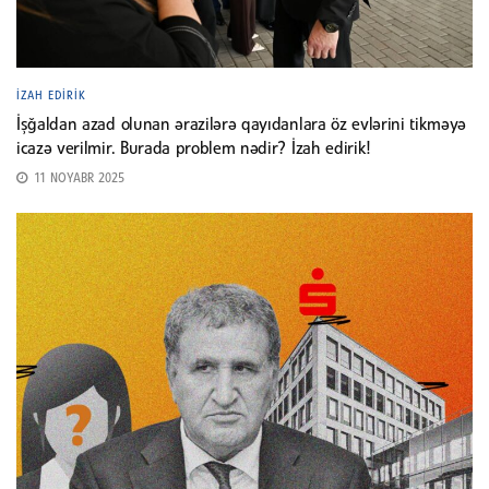
İZAH EDIRIK
İşğaldan azad olunan ərazilərə qayıdanlara öz evlərini tikməyə
icazə verilmir. Burada problem nədir? İzah edirik!
11 NOYABR 2025