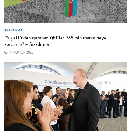
ARAŞDIRMA
“Şuşa ili”ndən qazanan QHT-lər. 585 min manat nəyə
xərclənib? – Araşdırma
14 NOYABR 2025