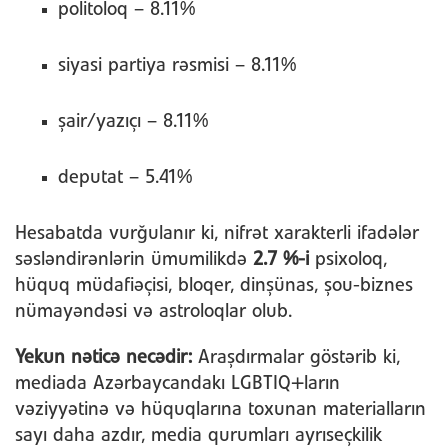
politoloq – 8.11%
siyasi partiya rəsmisi – 8.11%
şair/yazıçı – 8.11%
deputat – 5.41%
Hesabatda vurğulanır ki, nifrət xarakterli ifadələr
səsləndirənlərin ümumilikdə
2.7 %-i
psixoloq,
hüquq müdafiəçisi, bloqer, dinşünas, şou-biznes
nümayəndəsi və astroloqlar olub.
Yekun nəticə necədir:
Araşdırmalar göstərib ki,
mediada Azərbaycandakı LGBTIQ+ların
vəziyyətinə və hüquqlarına toxunan materialların
sayı daha azdır, media qurumları ayrıseçkilik