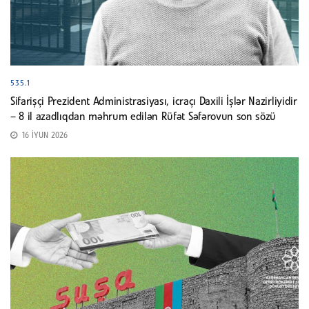
535.1
Sifarişçi Prezident Administrasiyası, icraçı Daxili İşlər Nazirliyidir
– 8 il azadlıqdan məhrum edilən Rüfət Səfərovun son sözü
16 İYUN 2026