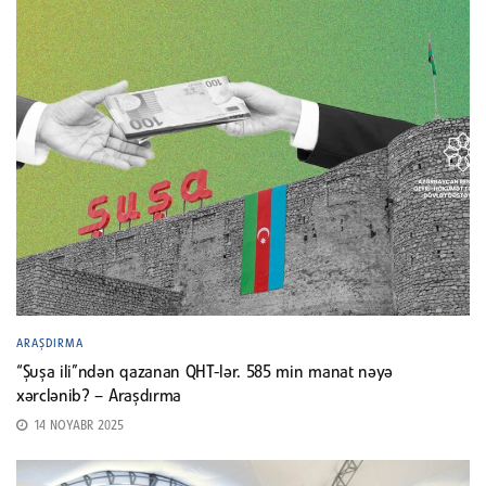
ARAŞDIRMA
“Şuşa ili”ndən qazanan QHT-lər. 585 min manat nəyə
xərclənib? – Araşdırma
14 NOYABR 2025