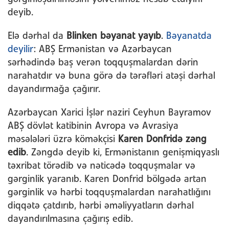
deyib.
Elə dərhal da
Blinken bəyanat yayıb
.
Bəyanatda
deyilir
: ABŞ Ermənistan və Azərbaycan
sərhədində baş verən toqquşmalardan dərin
narahatdır və buna görə də tərəfləri atəşi dərhal
dayandırmağa çağırır.
Azərbaycan Xarici İşlər naziri Ceyhun Bayramov
ABŞ dövlət katibinin Avropa və Avrasiya
məsələləri üzrə köməkçisi
Karen Donfridə zəng
edib
. Zəngdə deyib ki, Ermənistanın genişmiqyaslı
təxribat törədib və nəticədə toqquşmalar və
gərginlik yaranıb. Karen Donfrid bölgədə artan
gərginlik və hərbi toqquşmalardan narahatlığını
diqqətə çatdırıb, hərbi əməliyyatların dərhal
dayandırılmasına çağırış edib.