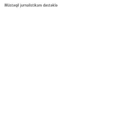
Müstəqil jurnalistikanı dəstəklə