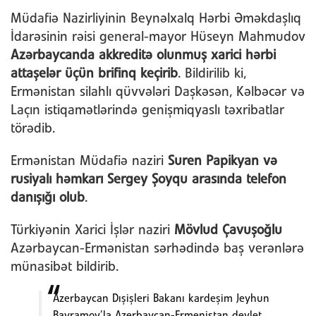
Müdafiə Nazirliyinin Beynəlxalq Hərbi Əməkdaşlıq
İdarəsinin rəisi general-mayor Hüseyn Mahmudov
Azərbaycanda akkreditə olunmuş xarici hərbi
attaşelər üçün brifinq keçirib
. Bildirilib ki,
Ermənistan silahlı qüvvələri Daşkəsən, Kəlbəcər və
Laçın istiqamətlərində genişmiqyaslı təxribatlar
törədib.
Ermənistan Müdafiə naziri
Suren Papikyan və
rusiyalı həmkarı Sergey Şoyqu arasında telefon
danışığı olub
.
Türkiyənin Xarici İşlər naziri
Mövlud Çavuşoğlu
Azərbaycan-Ermənistan sərhədində baş verənlərə
münasibət bildirib.
Azerbaycan Dışişleri Bakanı kardeşim Jeyhun
Bayramov’la Azerbaycan-Ermenistan devlet