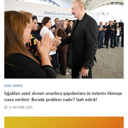
İZAH EDIRIK
İşğaldan azad olunan ərazilərə qayıdanlara öz evlərini tikməyə
icazə verilmir. Burada problem nədir? İzah edirik!
11 NOYABR 2025