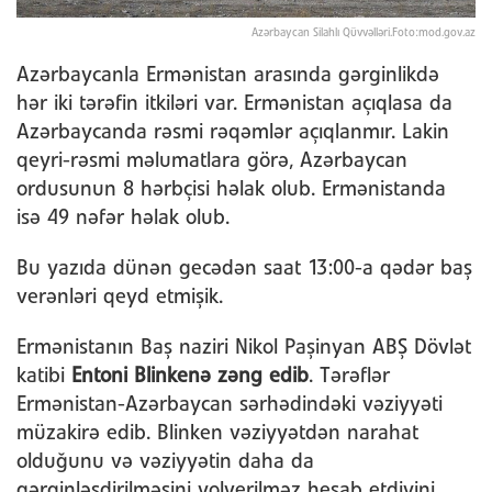
Azərbaycan Silahlı Qüvvəlləri.Foto:mod.gov.az
Azərbaycanla Ermənistan arasında gərginlikdə
hər iki tərəfin itkiləri var. Ermənistan açıqlasa da
Azərbaycanda rəsmi rəqəmlər açıqlanmır. Lakin
qeyri-rəsmi məlumatlara görə, Azərbaycan
ordusunun 8 hərbçisi həlak olub. Ermənistanda
isə 49 nəfər həlak olub.
Bu yazıda dünən gecədən saat 13:00-a qədər baş
verənləri qeyd etmişik.
Ermənistanın Baş naziri Nikol Paşinyan ABŞ Dövlət
katibi
Entoni Blinkenə zəng edib
. Tərəflər
Ermənistan-Azərbaycan sərhədindəki vəziyyəti
müzakirə edib. Blinken vəziyyətdən narahat
olduğunu və vəziyyətin daha da
gərginləşdirilməsini yolverilməz hesab etdiyini