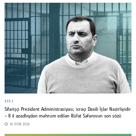
535.1
Sifarişçi Prezident Administrasiyası, icraçı Daxili İşlər Nazirliyidir
– 8 il azadlıqdan məhrum edilən Rüfət Səfərovun son sözü
16 İYUN 2026