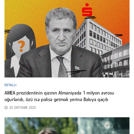
DETALLI
AMEA prezidentinin qızının Almaniyada 1 milyon avrosu
oğurlanıb, özü isə polisə getmək yerinə Bakıya qaçıb
20 OKTYABR 2025