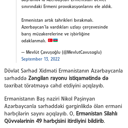
sınırındaki Ermeni provokasyonlarını ele aldık.
Ermenistan artık tahrikleri bırakmalı.
Azerbaycan’la vardıkları uzlaşı çerçevesinde
barış müzakerelerine ve işbirliğine
odaklanmalı.
— Mevlüt Çavuşoğlu (@MevlutCavusoglu)
September 13, 2022
Dövlət Sərhəd Xidməti Ermənistanın Azərbaycanla
sərhəddə
Zəngilan rayonu istiqamətində də
təxribat törətməyə cəhd etdiyini açıqlayıb.
Ermənistanın Baş naziri Nikol Paşinyan
Azərbaycanla sərhəddəki gərginlikdə ölən erməni
hərbçilərin sayını açıqlayıb. O,
Ermənistan Silahlı
Qüvvələrinin 49 hərbçisini itirdiyini bildirib
.