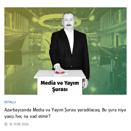
DETALLI
Azərbaycanda Media və Yayım Şurası yaradılacaq. Bu şura niyə
yaxşı heç nə vəd etmir?
16 İYUN 2026