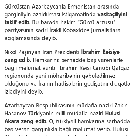
Gürcüstan Azərbaycanla Ermənistan arasında
gərginliyin azaldılması istiqamətində
vasitəçiliyini
təklif edib
. Bu barədə hakim “Gürcü arzusu”
partiyasının sədri İrakli Kobaxidze jurnalistlərə
açıqlamasında deyib.
Nikol Paşinyan İran Prezidenti
İbrahim Rəisiyə
zəng edib
. Həmkarına sərhəddə baş verənlərlə
bağlı məlumat verib. İbrahim Rəisi Cənubi Qafqaz
regionunda yeni müharibənin qəbuledilməz
olduğunu və İranın hadisələrin gedişatını diqqətlə
izlədiyini deyib.
Azərbaycan Respublikasının müdafiə naziri Zakir
Həsənov Türkiyənin milli müdafiə naziri
Hulusi
Akara zəng edib
. O, türkiyəli həmkarına sərhəddə
baş verən gərginliklə bağlı məlumat verib. Hulusi