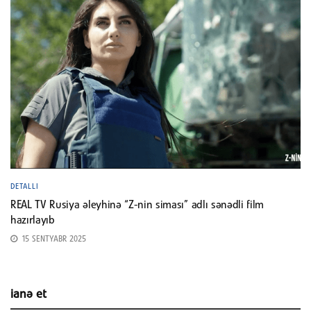
DETALLI
REAL TV Rusiya əleyhinə “Z-nin siması” adlı sənədli film
hazırlayıb
15 SENTYABR 2025
ianə et