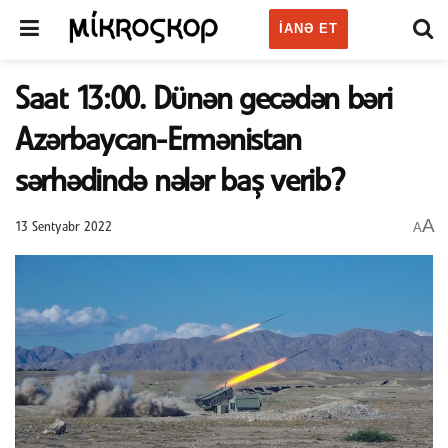
IANƏ ET
Saat 13:00. Dünən gecədən bəri
Azərbaycan-Ermənistan
sərhədində nələr baş verib?
A
A
13 Sentyabr 2022