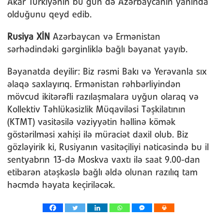
Akar Türkiyənin bu gün də Azərbaycanın yanında
olduğunu qeyd edib.
Rusiya XİN
Azərbaycan və Ermənistan
sərhədindəki gərginliklə bağlı bəyanat yayıb.
Bəyanatda deyilir: Biz rəsmi Bakı və Yerəvanla sıx
əlaqə saxlayırıq. Ermənistan rəhbərliyindən
mövcud ikitərəfli razılaşmalara uyğun olaraq və
Kollektiv Təhlükəsizlik Müqaviləsi Təşkilatının
(KTMT) vasitəsilə vəziyyətin həllinə kömək
göstərilməsi xahişi ilə müraciət daxil olub. Biz
gözləyirik ki, Rusiyanın vasitəçiliyi nəticəsində bu il
sentyabrın 13-də Moskva vaxtı ilə saat 9.00-dan
etibarən atəşkəslə bağlı əldə olunan razılıq tam
həcmdə həyata keçiriləcək.