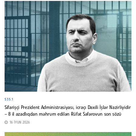
535.1
Sifarişçi Prezident Administrasiyası, icraçı Daxili İşlər Nazirliyidir
– 8 il azadlıqdan məhrum edilən Rüfət Səfərovun son sözü
16 İYUN 2026