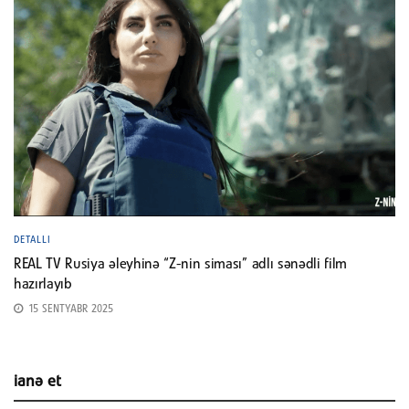
DETALLI
REAL TV Rusiya əleyhinə “Z-nin siması” adlı sənədli film
hazırlayıb
15 SENTYABR 2025
ianə et