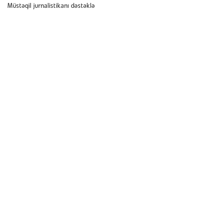
Müstəqil jurnalistikanı dəstəklə