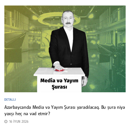
DETALLI
Azərbaycanda Media və Yayım Şurası yaradılacaq. Bu şura niyə
yaxşı heç nə vəd etmir?
16 İYUN 2026