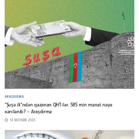
ARAŞDIRMA
“Şuşa ili”ndən qazanan QHT-lər. 585 min manat nəyə
xərclənib? – Araşdırma
14 NOYABR 2025