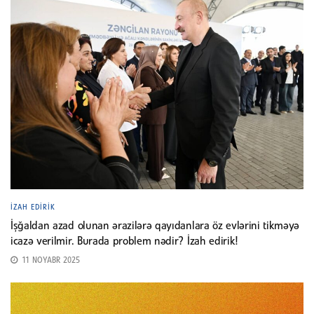
İZAH EDIRIK
İşğaldan azad olunan ərazilərə qayıdanlara öz evlərini tikməyə
icazə verilmir. Burada problem nədir? İzah edirik!
11 NOYABR 2025