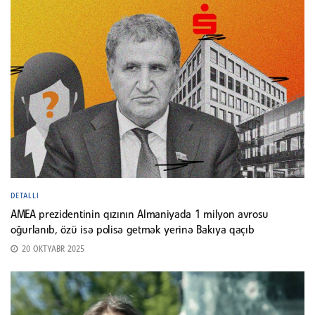
DETALLI
AMEA prezidentinin qızının Almaniyada 1 milyon avrosu
oğurlanıb, özü isə polisə getmək yerinə Bakıya qaçıb
20 OKTYABR 2025