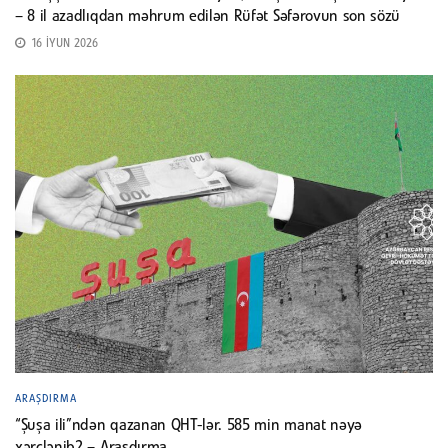
– 8 il azadlıqdan məhrum edilən Rüfət Səfərovun son sözü
16 İYUN 2026
ARAŞDIRMA
“Şuşa ili”ndən qazanan QHT-lər. 585 min manat nəyə