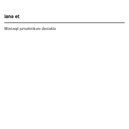
ianə et
Müstəqil jurnalistikanı dəstəklə