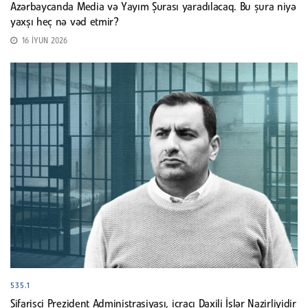
Azərbaycanda Media və Yayım Şurası yaradılacaq. Bu şura niyə
yaxşı heç nə vəd etmir?
16 İYUN 2026
535.1
Sifarişçi Prezident Administrasiyası, icraçı Daxili İşlər Nazirliyidir