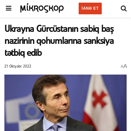
IANƏ ET
Ukrayna Gürcüstanın sabiq baş
nazirinin qohumlarına sanksiya
tətbiq edib
A
A
21 Oktyabr 2022