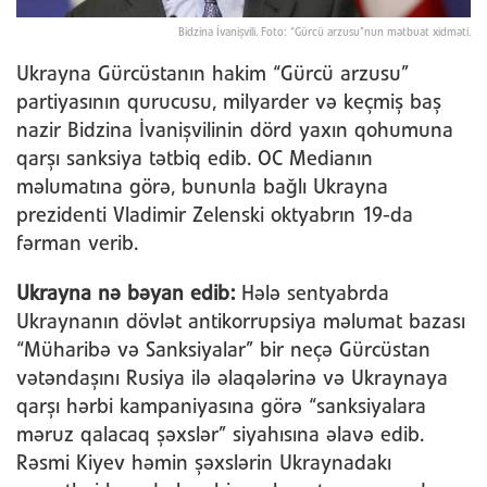
Bidzina İvanişvili. Foto: “Gürcü arzusu”nun mətbuat xidməti.
Ukrayna Gürcüstanın hakim “Gürcü arzusu”
partiyasının qurucusu, milyarder və keçmiş baş
nazir Bidzina İvanişvilinin dörd yaxın qohumuna
qarşı sanksiya tətbiq edib. OC Medianın
məlumatına görə, bununla bağlı Ukrayna
prezidenti Vladimir Zelenski oktyabrın 19-da
fərman verib.
Ukrayna nə bəyan edib:
Hələ sentyabrda
Ukraynanın dövlət antikorrupsiya məlumat bazası
“Müharibə və Sanksiyalar” bir neçə Gürcüstan
vətəndaşını Rusiya ilə əlaqələrinə və Ukraynaya
qarşı hərbi kampaniyasına görə “sanksiyalara
məruz qalacaq şəxslər” siyahısına əlavə edib.
Rəsmi Kiyev həmin şəxslərin Ukraynadakı