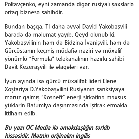
Poltavçenko, eyni zamanda digər rusiyalı şəxslərlə
ortaq biznesə sahibdir.
Bundan başqa, TI daha əvvəl David Yakobaşvili
barədə də məlumat yayıb. Qeyd olunub ki,
Yakobaşvilinin həm də Bidzina İvanişvili, həm də
Gürcüstanın keçmiş müdafiə naziri və müxalif
yönümlü “Formula” telekanalının hazırkı sahibi
Davit Kezeraşvili ilə əlaqələri var.
İyun ayında isə gürcü müxalifət lideri Elene
Xoştariya D.Yakobaşvilini Rusiyanın sanksiyaya
məruz qalmış “Rosneft” enerji şirkətinə məxsus
yüklərin Batumiyə daşınmasında iştirak etməklə
ittiham edib.
Bu y
azı OC Media ilə əməkdaşlığın tərk
ib
hissəsidir. Mətnin orijinalını ingilis