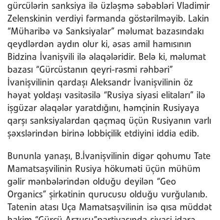
gürcülərin sanksiya ilə üzləşmə səbəbləri Vladimir
Zelenskinin verdiyi fərmanda göstərilməyib. Lakin
“Müharibə və Sanksiyalar” məlumat bazasındakı
qeydlərdən aydın olur ki, əsas amil hamısının
Bidzina İvanişvili ilə əlaqələridir. Belə ki, məlumat
bazası “Gürcüstanın qeyri-rəsmi rəhbəri”
İvanişvilinin qardaşı Aleksandr İvanişvilinin öz
həyat yoldaşı vasitəsilə “Rusiya siyasi elitaları” ilə
işgüzar əlaqələr yaratdığını, həmçinin Rusiyaya
qarşı sanksiyalardan qaçmaq üçün Rusiyanın varlı
şəxslərindən birinə lobbiçilik etdiyini iddia edib.
Bununla yanaşı, B.İvanişvilinin digər qohumu Tate
Mamatsaşvilinin Rusiya hökuməti üçün mühüm
gəlir mənbələrindən olduğu deyilən “Geo
Organics” şirkətinin qurucusu olduğu vurğulanıb.
Tatenin atası Uça Mamatsaşvilinin isə qısa müddət