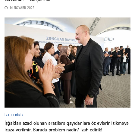
xərclənib? – Araşdırma
14 NOYABR 2025
İZAH EDIRIK
İşğaldan azad olunan ərazilərə qayıdanlara öz evlərini tikməyə
icazə verilmir. Burada problem nədir? İzah edirik!