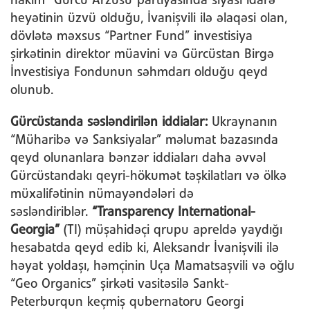
hakim “Gürcü Arzusu”partiyasında siyasi idarə
heyətinin üzvü olduğu, İvanişvili ilə əlaqəsi olan,
dövlətə məxsus “Partner Fund” investisiya
şirkətinin direktor müavini və Gürcüstan Birgə
İnvestisiya Fondunun səhmdarı olduğu qeyd
olunub.
Gürcüstanda səsləndirilən iddialar:
Ukraynanın
“Müharibə və Sanksiyalar” məlumat bazasında
qeyd olunanlara bənzər iddiaları daha əvvəl
Gürcüstandakı qeyri-hökumət təşkilatları və ölkə
müxalifətinin nümayəndələri də
səsləndiriblər.
“Transparency International-
Georgia”
(TI) müşahidəçi qrupu apreldə yaydığı
hesabatda qeyd edib ki, Aleksandr İvanişvili ilə
həyat yoldaşı, həmçinin Uça Mamatsaşvili və oğlu
“Geo Organics” şirkəti vasitəsilə Sankt-
Peterburqun keçmiş qubernatoru Georgi