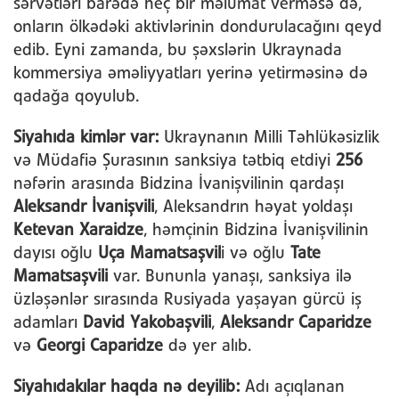
sərvətləri barədə heç bir məlumat verməsə də,
onların ölkədəki aktivlərinin dondurulacağını qeyd
edib. Eyni zamanda, bu şəxslərin Ukraynada
kommersiya əməliyyatları yerinə yetirməsinə də
qadağa qoyulub.
Siyahıda kimlər var:
Ukraynanın Milli Təhlükəsizlik
və Müdafiə Şurasının sanksiya tətbiq etdiyi
256
nəfərin arasında Bidzina İvanişvilinin qardaşı
Aleksandr İvanişvili
, Aleksandrın həyat yoldaşı
Ketevan Xaraidze
, həmçinin Bidzina İvanişvilinin
dayısı oğlu
Uça Mamatsaşvil
i və oğlu
Tate
Mamatsaşvili
var. Bununla yanaşı, sanksiya ilə
üzləşənlər sırasında Rusiyada yaşayan gürcü iş
adamları
David Yakobaşvili
,
Aleksandr Caparidze
və
Georgi Caparidze
də yer alıb.
Siyahıdakılar haqda nə deyilib:
Adı açıqlanan