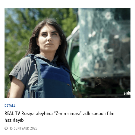
DETALLI
REAL TV Rusiya əleyhinə “Z-nin siması” adlı sənədli film
hazırlayıb
15 SENTYABR 2025