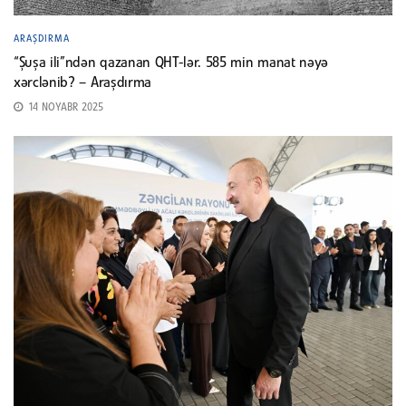
ARAŞDIRMA
“Şuşa ili”ndən qazanan QHT-lər. 585 min manat nəyə
xərclənib? – Araşdırma
14 NOYABR 2025