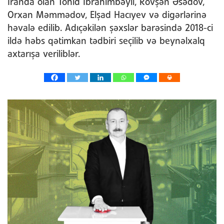
İranda olan Tohid İbrahimbəyli, Rövşən Əsədov,
Orxan Məmmədov, Elşad Hacıyev və digərlərinə
həvalə edilib. Adıçəkilən şəxslər barəsində 2018-ci
ildə həbs qətimkan tədbiri seçilib və beynəlxalq
axtarışa veriliblər.