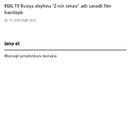
REAL TV Rusiya əleyhinə “Z-nin siması” adlı sənədli film
hazırlayıb
15 SENTYABR 2025
ianə et
Müstəqil jurnalistikanı dəstəklə