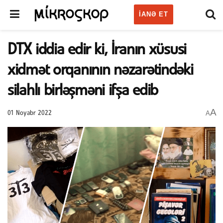
IANƏ ET
DTX iddia edir ki, İranın xüsusi
xidmət orqanının nəzarətindəki
silahlı birləşməni ifşa edib
A
A
01 Noyabr 2022