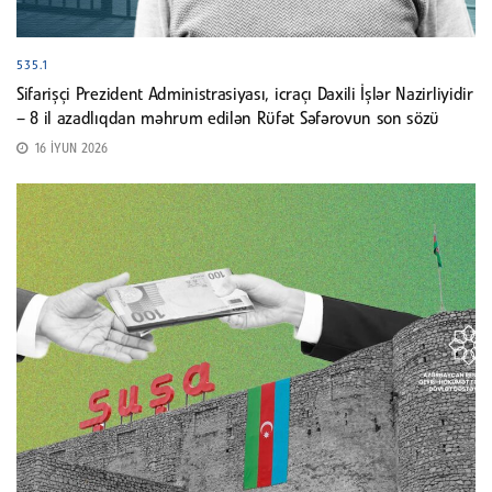
535.1
Sifarişçi Prezident Administrasiyası, icraçı Daxili İşlər Nazirliyidir
– 8 il azadlıqdan məhrum edilən Rüfət Səfərovun son sözü
16 İYUN 2026