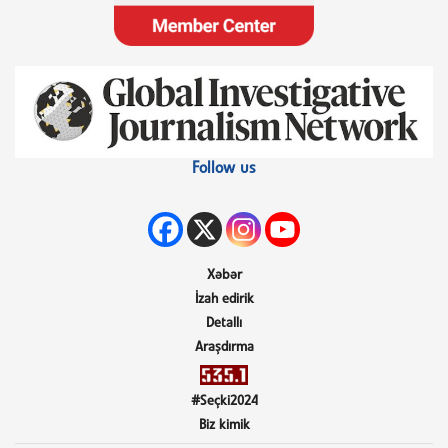
Follow us
Xəbər
İzah edirik
Detallı
Araşdırma
#Seçki2024
Biz kimik