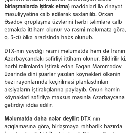
birləşmələrdə iştirak etmə
) maddələri ilə cinayət
məsuliyyətinə cəlb edilərək saxlanılıb. Orxan
Əsədov qruplaşma üzvlərini hərbi təlimlərə cəlb
etməkdə ittiham olunur və rəsmi məlumata görə,
o, 3-cü ölkə ərazisində həbs olunub.
DTX-nın yaydığı rəsmi məlumatda həm də İranın
Azərbaycandakı səfirliyi ittiham olunur. Bildirilir ki,
hərbi təlimlərdə iştirak edən Fəqan Məmmədov
üzərində dini şüarlar yazılan köynəkləri ölkənin
bəzi rayonlarında keçirilməsi planlaşdırılan
aksiyaların iştirakçılarına paylayıb. Onun həmin
köynəkləri səfirliyə məxsus maşınla Azərbaycana
gətirdiyi iddia edilir.
Məlumatda daha nələr deyilir:
DTX-nın
açıqlamasına görə, birləşməyə rəhbərlik hazırda