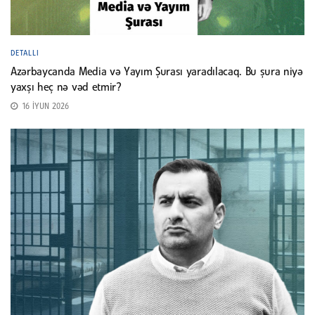
DETALLI
Azərbaycanda Media və Yayım Şurası yaradılacaq. Bu şura niyə
yaxşı heç nə vəd etmir?
16 İYUN 2026