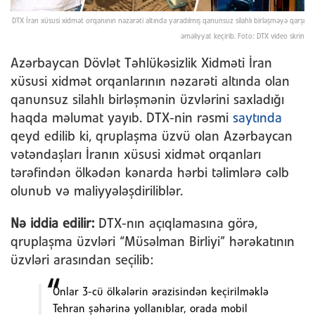
DTX İran xüsusi xidmət orqanının nəzarəti altında yaradılmış qanunsuz silahlı birləşməyə qarşı
əməliyyat keçirib. Foto: DTX video skrin
Azərbaycan Dövlət Təhlükəsizlik Xidməti İran
xüsusi xidmət orqanlarının nəzarəti altında olan
qanunsuz silahlı birləşmənin üzvlərini saxladığı
haqda məlumat yayıb. DTX-nin rəsmi
saytında
qeyd edilib ki, qruplaşma üzvü olan Azərbaycan
vətəndaşları İranın xüsusi xidmət orqanları
tərəfindən ölkədən kənarda hərbi təlimlərə cəlb
olunub və maliyyələşdiriliblər.
Nə iddia edilir:
DTX-nın açıqlamasına görə,
qruplaşma üzvləri “Müsəlman Birliyi” hərəkatının
üzvləri arasından seçilib:
Onlar 3-cü ölkələrin ərazisindən keçirilməklə
Tehran şəhərinə yollanıblar, orada mobil