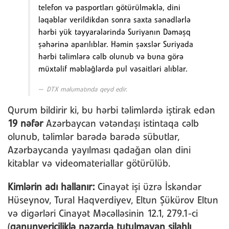
telefon və pasportları götürülməklə, dini
ləqəblər verildikdən sonra saxta sənədlərlə
hərbi yük təyyarələrində Suriyanın Dəməşq
şəhərinə aparılıblar. Həmin şəxslər Suriyada
hərbi təlimlərə cəlb olunub və buna görə
müxtəlif məbləğlərdə pul vəsaitləri alıblar.
DTX məlumatında qeyd edir.
Qurum bildirir ki, bu hərbi təlimlərdə iştirak edən
19 nəfər
Azərbaycan vətəndaşı istintaqa cəlb
olunub, təlimlər barədə barədə sübutlar,
Azərbaycanda yayılması qadağan olan dini
kitablar və videomateriallar götürülüb.
Kimlərin adı hallanır:
Cinayət işi üzrə İskəndər
Hüseynov, Tural Haqverdiyev, Eltun Şükürov Eltun
və digərləri Cinayət Məcəlləsinin 12.1, 279.1-ci
(
qanunvericiliklə nəzərdə tutulmayan silahlı