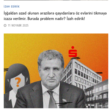
İZAH EDIRIK
İşğaldan azad olunan ərazilərə qayıdanlara öz evlərini tikməyə
icazə verilmir. Burada problem nədir? İzah edirik!
11 NOYABR 2025