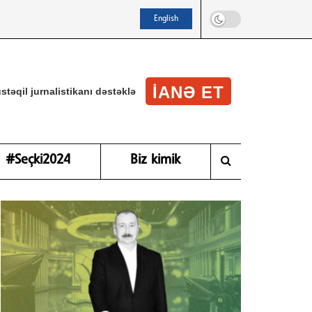
English
IANƏ ET
stəqil jurnalistikanı dəstəklə
#Seçki2024
Biz kimik