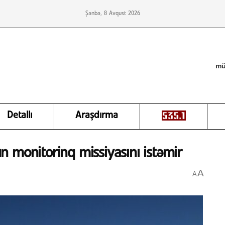
Şənbə, 8 Avqust 2026
mü
Detallı
Araşdırma
 monitorinq missiyasını istəmir
A
A