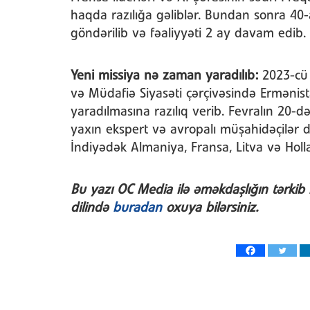
haqda razılığa gəliblər. Bundan sonra 40
göndərilib və fəaliyyəti 2 ay davam edib.
Yeni missiya nə zaman yaradılıb:
2023-cü 
və Müdafiə Siyasəti çərçivəsində Ermənista
yaradılmasına razılıq verib. Fevralın 20-d
yaxın ekspert və avropalı müşahidəçilər d
İndiyədək Almaniya, Fransa, Litva və Holla
Bu y
azı OC Media ilə əməkdaşlığın tərk
ib 
dilində
buradan
oxuya bilərsiniz.