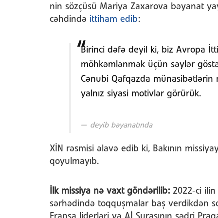
nin sözçüsü Mariya Zaxarova bəyanat y
cəhdində
ittiham edib
:
Birinci dəfə deyil ki, biz Avropa İ
möhkəmlənmək üçün səylər göstər
Cənubi Qafqazda münasibətlərin n
yalnız siyasi motivlər görürük.
deyib bəyanatında
XİN rəsmisi əlavə edib ki, Bakının missi
qoyulmayıb.
İlk missiya nə vaxt göndərilib:
2022-ci il
sərhədində toqquşmalar baş verdikdən s
Fransa liderləri və Aİ Şurasının sədri Pr