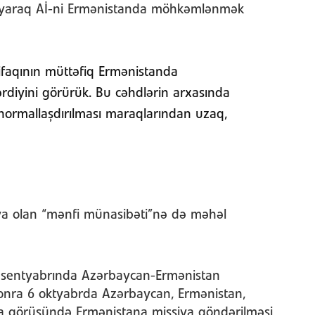
ayaraq Aİ-ni Ermənistanda möhkəmlənmək
ttifaqının müttəfiq Ermənistanda
diyini görürük. Bu cəhdlərin arxasında
ormallaşdırılması maraqlarından uzaq,
yaya olan “mənfi münasibəti”nə də məhəl
in sentyabrında Azərbaycan-Ermənistan
onra 6 oktyabrda Azərbaycan, Ermənistan,
aqa görüşündə Ermənistana missiya göndərilməsi