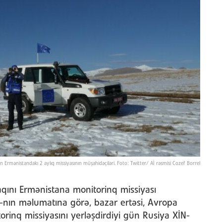
ın Ermənistandakı 2 aylıq missiyasının müşahidəçiləri. Foto: Twitter/ Aİ rəsmisi Cozef Borrel
ifaqını Ermənistana monitorinq missiyası
-nın məlumatına görə, bazar ertəsi, Avropa
torinq missiyasını yerləşdirdiyi gün Rusiya XİN-