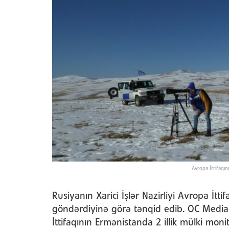
Avropa İttifaqın
Rusiyanın Xarici İşlər Nazirliyi Avropa İtt
göndərdiyinə görə tənqid edib. OC Media
İttifaqının Ermənistanda 2 illik mülki moni