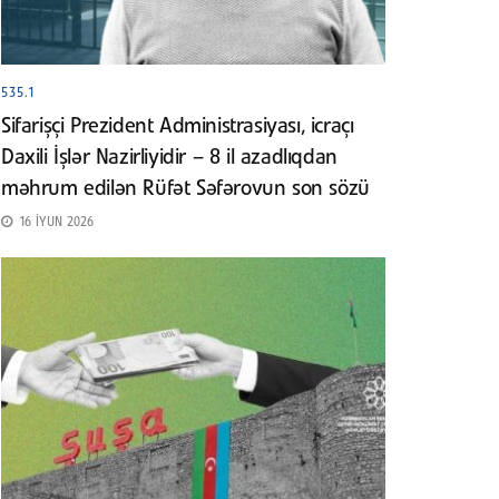
535.1
Sifarişçi Prezident Administrasiyası, icraçı
Daxili İşlər Nazirliyidir – 8 il azadlıqdan
məhrum edilən Rüfət Səfərovun son sözü
16 İYUN 2026