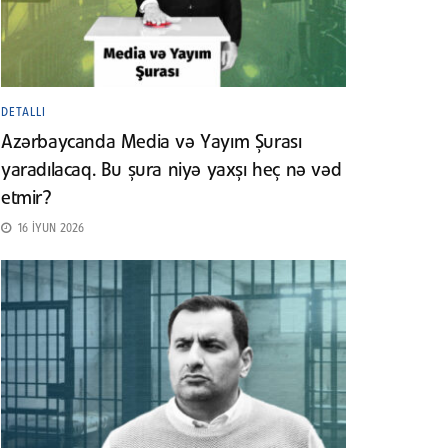
DETALLI
Azərbaycanda Media və Yayım Şurası
yaradılacaq. Bu şura niyə yaxşı heç nə vəd
etmir?
16 İYUN 2026