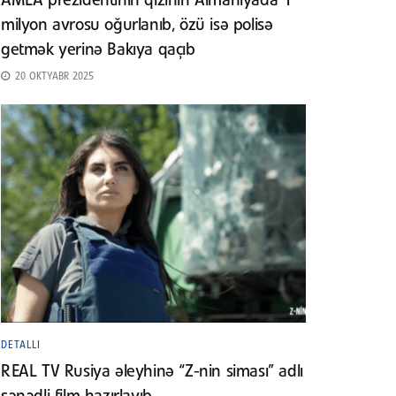
AMEA prezidentinin qızının Almaniyada 1
milyon avrosu oğurlanıb, özü isə polisə
getmək yerinə Bakıya qaçıb
20 OKTYABR 2025
DETALLI
REAL TV Rusiya əleyhinə “Z-nin siması” adlı