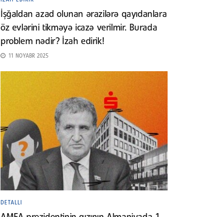
İşğaldan azad olunan ərazilərə qayıdanlara
öz evlərini tikməyə icazə verilmir. Burada
problem nədir? İzah edirik!
11 NOYABR 2025
DETALLI