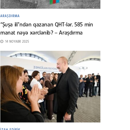
ARAŞDIRMA
“Şuşa ili”ndən qazanan QHT-lər. 585 min
manat nəyə xərclənib? – Araşdırma
14 NOYABR 2025
İZAH EDIRIK