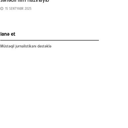
sənədli film hazırlayıb
15 SENTYABR 2025
ianə et
Müstəqil jurnalistikanı dəstəklə