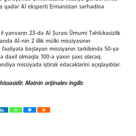
-a qədər Aİ eksperti Ermənistan sərhədinə
il yanvarın 23-də Aİ Şurası Ümumi Təhlükəsizlik
nda Aİ-nin 2 illik mülki missiyasının
ə fəaliyətə başlayan missiyanın tərkibində 50-yə
ə daxil olmaqla 100-ə yaxın şəxs olacaq.
ndiya missiyada iştirak edəcəklərini açıqlayıblar.
hissəsidir. Mətnin orijinalını ingilis