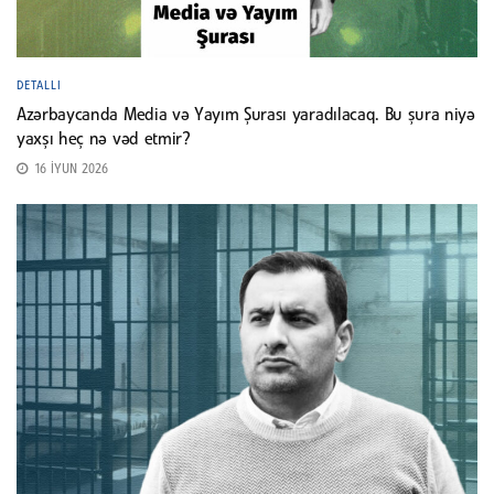
DETALLI
Azərbaycanda Media və Yayım Şurası yaradılacaq. Bu şura niyə
yaxşı heç nə vəd etmir?
16 İYUN 2026