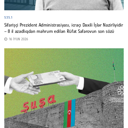
535.1
Sifarişçi Prezident Administrasiyası, icraçı Daxili İşlər Nazirliyidir
– 8 il azadlıqdan məhrum edilən Rüfət Səfərovun son sözü
16 İYUN 2026