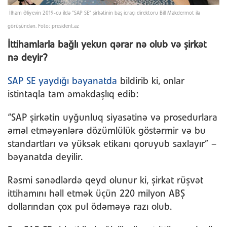
İlham Əliyevin 2019-cu ildə “SAP SE” şirkətinin baş icraçı direktoru Bill Makdermot ilə
görüşündən. Foto: president.az
İttihamlarla bağlı yekun qərar nə olub və şirkət
nə deyir?
SAP SE yaydığı bəyanatda
bildirib ki, onlar
istintaqla tam əməkdaşlıq edib:
“SAP şirkətin uyğunluq siyasətinə və prosedurlara
əməl etməyənlərə dözümlülük göstərmir və bu
standartları və yüksək etikanı qoruyub saxlayır” –
bəyanatda deyilir.
Rəsmi sənədlərdə qeyd olunur ki, şirkət rüşvət
ittihamını həll etmək üçün 220 milyon ABŞ
dollarından çox pul ödəməyə razı olub.