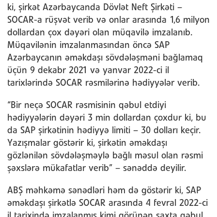
ki, şirkət Azərbaycanda Dövlət Neft Şirkəti –
SOCAR-a rüşvət verib və onlar arasında 1,6 milyon
dollardan çox dəyəri olan müqavilə imzalanıb.
Müqavilənin imzalanmasından öncə SAP
Azərbaycanın əməkdaşı sövdələşməni bağlamaq
üçün 9 dekabr 2021 və yanvar 2022-ci il
tarixlərində SOCAR rəsmilərinə hədiyyələr verib.
“Bir neçə SOCAR rəsmisinin qəbul etdiyi
hədiyyələrin dəyəri 3 min dollardan çoxdur ki, bu
da SAP şirkətinin hədiyyə limiti – 30 dolları keçir.
Yazışmalar göstərir ki, şirkətin əməkdaşı
gözlənilən sövdələşməylə bağlı məsul olan rəsmi
şəxslərə mükafatlar verib” – sənəddə deyilir.
ABŞ məhkəmə sənədləri həm də göstərir ki, SAP
əməkdaşı şirkətlə SOCAR arasında 4 fevral 2022-ci
il tarixində imzalanmış kimi görünən saxta qəbul