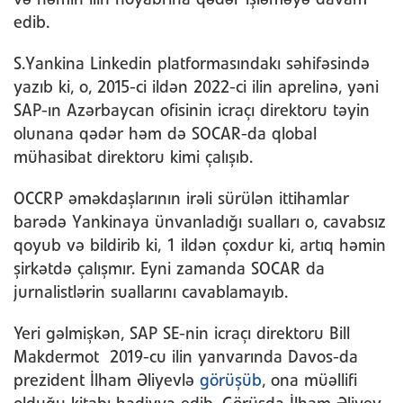
edib.
S.Yankina Linkedin platformasındakı səhifəsində
yazıb ki, o, 2015-ci ildən 2022-ci ilin aprelinə, yəni
SAP-ın Azərbaycan ofisinin icraçı direktoru təyin
olunana qədər həm də SOCAR-da qlobal
mühasibat direktoru kimi çalışıb.
OCCRP əməkdaşlarının irəli sürülən ittihamlar
barədə Yankinaya ünvanladığı sualları o, cavabsız
qoyub və bildirib ki, 1 ildən çoxdur ki, artıq həmin
şirkətdə çalışmır. Eyni zamanda SOCAR da
jurnalistlərin suallarını cavablamayıb.
Yeri gəlmişkən, SAP SE-nin icraçı direktoru Bill
Makdermot 2019-cu ilin yanvarında Davos-da
prezident İlham Əliyevlə
görüşüb
, ona müəllifi