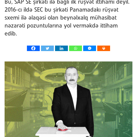
Bu, SAP SE şirkəti ilə bağlı ilk rüşvət ittihamı deyil.
2016-cı ildə SEC bu şirkəti Panamadakı rüşvət
sxemi ilə əlaqəsi olan beynəlxalq mühasibat
nəzarəti pozuntularına yol verməkdə ittiham
edib.