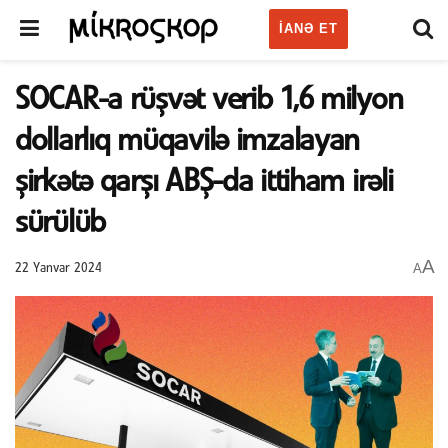
IANƏ ET
SOCAR-a rüşvət verib 1,6 milyon
dollarlıq müqavilə imzalayan
şirkətə qarşı ABŞ-da ittiham irəli
sürülüb
A
A
22 Yanvar 2024