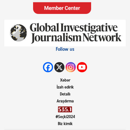
Follow us
Xəbər
İzah edirik
Detallı
Araşdırma
#Seçki2024
Biz kimik