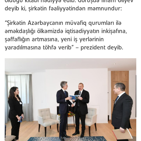
olduğu kitabı hədiyyə edib. Görüşdə İlham Əliyev
deyib ki, şirkətin fəaliyyətindən məmnundur:
“Şirkətin Azərbaycanın müvafiq qurumları ilə
əməkdaşlığı ölkəmizdə iqtisadiyyatın inkişafına,
şəffaflığın artmasına, yeni iş yerlərinin
yaradılmasına töhfə verib” – prezident deyib.