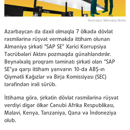
İllustrasiya: Mikroskop Media
Azərbaycan da daxil olmaqla 7 ölkədə dövlət
rəsmilərinə rüşvət verməkdə ittiham olunan
Almaniya şirkəti “SAP SE” Xarici Korrupsiya
Təcrübələri Aktını pozmaqda günahlandırılır.
Beynəlxalq proqram təminatı şirkəti olan “SAP
SE”yə qarşı ittiham yanvarın 10-da ABŞ-ın
Qiymətli Kağızlar və Birja Komissiyası (SEC)
tərəfindən irəli sürüb.
İttihama görə, şirkətin dövlət rəsmilərinə rüşvət
verdiyi digər ölkər Cənubi Afrika Respublikası,
Malavi, Kenya, Tanzaniya, Qana və İndoneziya
olub.