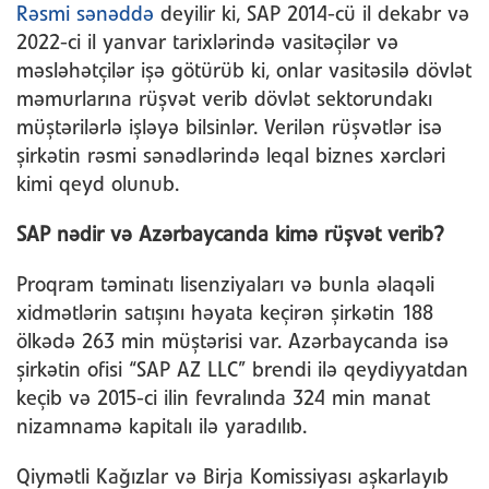
Rəsmi sənəddə
deyilir ki, SAP 2014-cü il dekabr və
2022-ci il yanvar tarixlərində vasitəçilər və
məsləhətçilər işə götürüb ki, onlar vasitəsilə dövlət
məmurlarına rüşvət verib dövlət sektorundakı
müştərilərlə işləyə bilsinlər. Verilən rüşvətlər isə
şirkətin rəsmi sənədlərində leqal biznes xərcləri
kimi qeyd olunub.
SAP nədir və Azərbaycanda kimə rüşvət verib?
Proqram təminatı lisenziyaları və bunla əlaqəli
xidmətlərin satışını həyata keçirən şirkətin 188
ölkədə 263 min müştərisi var. Azərbaycanda isə
şirkətin ofisi “SAP AZ LLC” brendi ilə qeydiyyatdan
keçib və 2015-ci ilin fevralında 324 min manat
nizamnamə kapitalı ilə yaradılıb.
Qiymətli Kağızlar və Birja Komissiyası aşkarlayıb