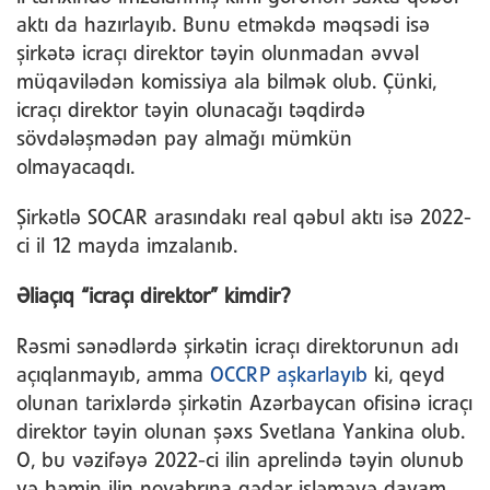
aktı da hazırlayıb. Bunu etməkdə məqsədi isə
şirkətə icraçı direktor təyin olunmadan əvvəl
müqavilədən komissiya ala bilmək olub. Çünki,
icraçı direktor təyin olunacağı təqdirdə
sövdələşmədən pay almağı mümkün
olmayacaqdı.
Şirkətlə SOCAR arasındakı real qəbul aktı isə 2022-
ci il 12 mayda imzalanıb.
Əliaçıq “icraçı direktor” kimdir?
Rəsmi sənədlərdə şirkətin icraçı direktorunun adı
açıqlanmayıb, amma
OCCRP aşkarlayıb
ki, qeyd
olunan tarixlərdə şirkətin Azərbaycan ofisinə icraçı
direktor təyin olunan şəxs Svetlana Yankina olub.
O, bu vəzifəyə 2022-ci ilin aprelində təyin olunub
və həmin ilin noyabrına qədər işləməyə davam