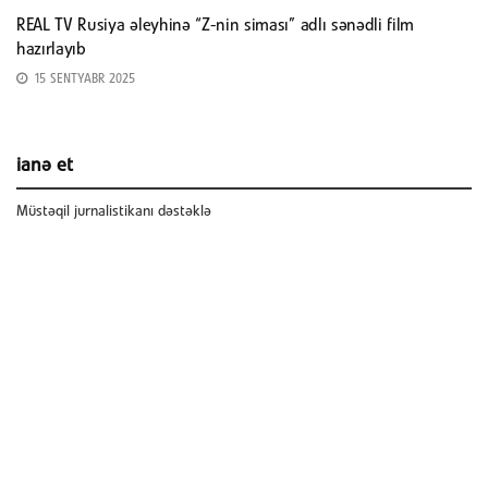
REAL TV Rusiya əleyhinə “Z-nin siması” adlı sənədli film
hazırlayıb
15 SENTYABR 2025
ianə et
Müstəqil jurnalistikanı dəstəklə