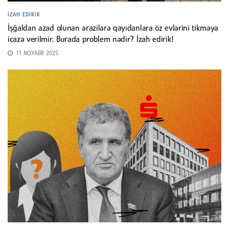
İZAH EDIRIK
İşğaldan azad olunan ərazilərə qayıdanlara öz evlərini tikməyə
icazə verilmir. Burada problem nədir? İzah edirik!
11 NOYABR 2025