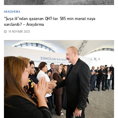
ARAŞDIRMA
“Şuşa ili”ndən qazanan QHT-lər. 585 min manat nəyə
xərclənib? – Araşdırma
14 NOYABR 2025