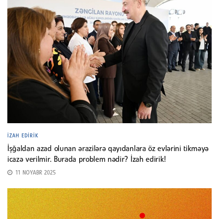
İZAH EDIRIK
İşğaldan azad olunan ərazilərə qayıdanlara öz evlərini tikməyə
icazə verilmir. Burada problem nədir? İzah edirik!
11 NOYABR 2025