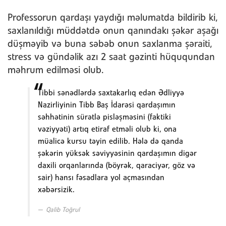
Professorun qardaşı yaydığı məlumatda bildirib ki,
saxlanıldığı müddətdə onun qanındakı şəkər aşağı
düşməyib və buna səbəb onun saxlanma şəraiti,
stress və gündəlik azı 2 saat gəzinti hüququndan
məhrum edilməsi olub.
Tibbi sənədlərdə saxtakarlıq edən Ədliyyə
Nazirliyinin Tibb Baş İdarəsi qardaşımın
səhhətinin sürətlə pisləşməsini (faktiki
vəziyyəti) artıq etiraf etməli olub ki, ona
müalicə kursu təyin edilib. Hələ də qanda
şəkərin yüksək səviyyəsinin qardaşımın digər
daxili orqanlarında (böyrək, qaraciyər, göz və
sair) hansı fəsadlara yol açmasından
xəbərsizik.
Qalib Toğrul