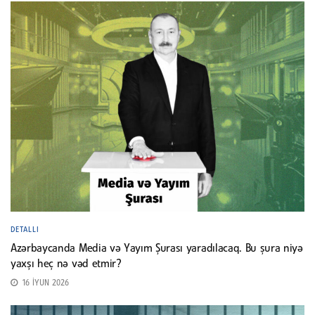
DETALLI
Azərbaycanda Media və Yayım Şurası yaradılacaq. Bu şura niyə
yaxşı heç nə vəd etmir?
16 İYUN 2026