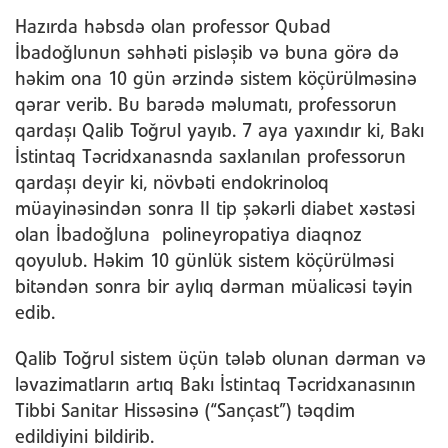
Hazırda həbsdə olan professor Qubad
İbadoğlunun səhhəti pisləşib və buna görə də
həkim ona 10 gün ərzində sistem köçürülməsinə
qərar verib. Bu barədə məlumatı, professorun
qardaşı Qalib Toğrul yayıb. 7 aya yaxındır ki, Bakı
İstintaq Təcridxanasnda saxlanılan professorun
qardaşı deyir ki, növbəti endokrinoloq
müayinəsindən sonra II tip şəkərli diabet xəstəsi
olan İbadoğluna polineyropatiya diaqnoz
qoyulub. Həkim 10 günlük sistem köçürülməsi
bitəndən sonra bir aylıq dərman müalicəsi təyin
edib.
Qalib Toğrul sistem üçün tələb olunan dərman və
ləvazimatların artıq Bakı İstintaq Təcridxanasının
Tibbi Sanitar Hissəsinə (“Sançast”) təqdim
edildiyini bildirib.