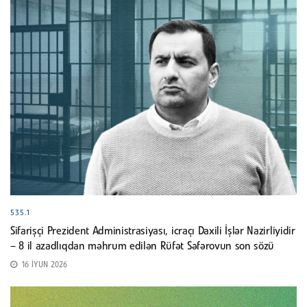
535.1
Sifarişçi Prezident Administrasiyası, icraçı Daxili İşlər Nazirliyidir
– 8 il azadlıqdan məhrum edilən Rüfət Səfərovun son sözü
16 İYUN 2026