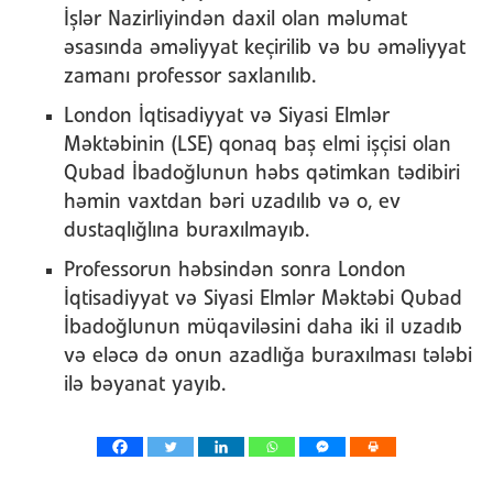
İşlər Nazirliyindən daxil olan məlumat
əsasında əməliyyat keçirilib və bu əməliyyat
zamanı professor saxlanılıb.
London İqtisadiyyat və Siyasi Elmlər
Məktəbinin (LSE) qonaq baş elmi işçisi olan
Qubad İbadoğlunun həbs qətimkan tədibiri
həmin vaxtdan bəri uzadılıb və o, ev
dustaqlığlına buraxılmayıb.
Professorun həbsindən sonra London
İqtisadiyyat və Siyasi Elmlər Məktəbi Qubad
İbadoğlunun müqaviləsini daha iki il uzadıb
və eləcə də onun azadlığa buraxılması tələbi
ilə bəyanat yayıb.