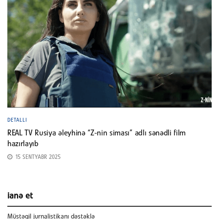
DETALLI
REAL TV Rusiya əleyhinə “Z-nin siması” adlı sənədli film
hazırlayıb
15 SENTYABR 2025
ianə et
Müstəqil jurnalistikanı dəstəklə