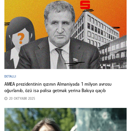
DETALLI
AMEA prezidentinin qızının Almaniyada 1 milyon avrosu
oğurlanıb, özü isə polisə getmək yerinə Bakıya qaçıb
20 OKTYABR 2025