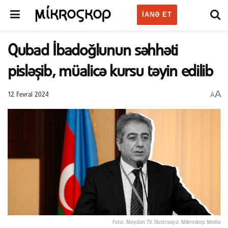
IANƏ ET
Qubad İbadoğlunun səhhəti
pisləşib, müalicə kursu təyin edilib
A
A
12 Fevral 2024
Foto: Meydan TV. İllustrasiya: Mikroskop Media