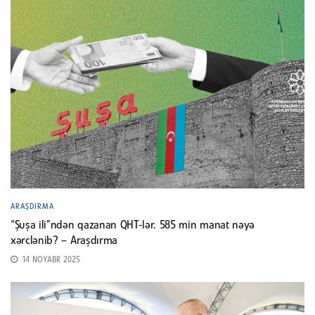
ARAŞDIRMA
“Şuşa ili”ndən qazanan QHT-lər. 585 min manat nəyə
xərclənib? – Araşdırma
14 NOYABR 2025