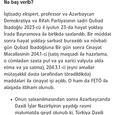
Nə baş verib?
İqtisadçı ekspert, professor və Azərbaycan
Demokratiya və Rifah Partiyasının sədri Qubad
İbadoğlu 2023-cü il iyulun 23-də həyat yoldaşı
İradə Bayramova ilə birlikdə saxlanılıb. Bir müddət
sonra həyat yoldaşı sərbəst buraxılıb və növbəti
gün Qubad İbadoğluna Bir gün sonra Cinayət
Məcəlləsinin 204.1-ci (satış məqsədi ilə hazırlama,
o cümlədən saxta pul və ya xarici valyuta əldə
etmə və ya satma), 204.3.1-ci (eyni əməllər
mütəşəkkil dəstə tərəfindən törədildikdə)
maddələri ilə cinayət işi açılıb. O həm də FETÖ ilə
əlaqədə ittiham olunub.
Onun salxanılmasından sonra Azərbaycanda
Daxili İşlər Nazirliyinin yaydığı rəsmi
məlumatda qeyd olunub ki, Türkiyə Daxili