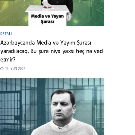
DETALLI
Azərbaycanda Media və Yayım Şurası
yaradılacaq. Bu şura niyə yaxşı heç nə vəd
etmir?
16 İYUN 2026