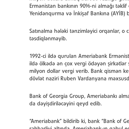
Ermənistan bankının 90%-ni almağı təklif 
Yenidənqurma və İnkişaf Bankına (AYİB) 
Satınalma hələki tənzimləyici orqanlar, 
təsdiqlənməyib.
1992-ci ildə qurulan Ameriabank Ermənist
ildə ölkədə ən çox vergi ödəyən şirkətlər
milyon dollar vergi verib. Bank qismən k
dövlət naziri Ruben Vardanyana məxsusd
Bank of Georgia Group, Ameriabankı alma
da dəyişdiriləcəyini qeyd edib.
“Ameriabank” bildirib ki, bank “Bank of 