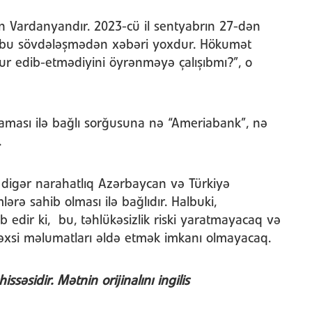
 Vardanyandır. 2023-cü il sentyabrın 27-dən
n bu sövdələşmədən xəbəri yoxdur. Hökumət
r edib-etmədiyini öyrənməyə çalışıbmı?”, o
maması ilə bağlı sorğusuna nə “Ameriabank”, nə
ib.
i digər narahatlıq Azərbaycan və Türkiyə
rə sahib olması ilə bağlıdır. Halbuki,
edir ki, bu, təhlükəsizlik riski yaratmayacaq və
 şəxsi məlumatları əldə etmək imkanı olmayacaq.
hissəsidir. Mətnin orijinalını ingilis