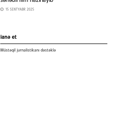
sənədli film hazırlayıb
15 SENTYABR 2025
ianə et
Müstəqil jurnalistikanı dəstəklə