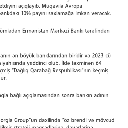
etdiyini açıqlayıb. Müqavilə Avropa
bankdakı 10% payını saxlamağa imkan verəcək.
o cümlədən Ermənistan Mərkəzi Bankı tərəfindən
anın ən böyük banklarından biridir və 2023-cü
 siyahısında yeddinci olub. İldə təxminən 64
eçmiş “Dağlıq Qarabağ Respublikası”nın keçmiş
ur.
qla bağlı açıqlamasından sonra bankın adının
Georgia Group”un daxilində “öz brendi və mövcud