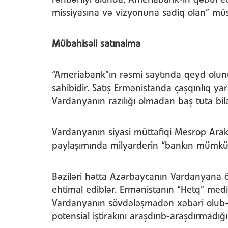
rəhbərliyi altında, Ameriabank-ın qəbul ed
missiyasına və vizyonuna sadiq olan” müst
Mübahisəli satınalma
“Ameriabank”ın rəsmi saytında qeyd olu
sahibidir. Satış Ermənistanda çaşqınlıq 
Vardanyanın razılığı olmadan baş tuta bilə
Vardanyanın siyasi müttəfiqi Mesrop Arak
paylaşımında milyarderin “bankın mümkün s
Bəziləri hətta Azərbaycanın Vardanyana öz
ehtimal ediblər. Ermənistanın “Hetq” med
Vardanyanın sövdələşmədən xəbəri olub-
potensial iştirakını araşdırıb-araşdırmadığı