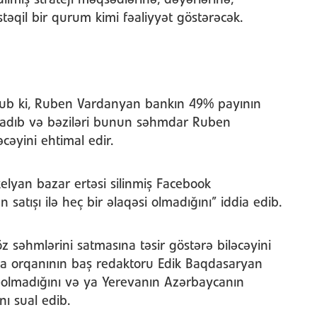
ilmiş strateji məqsədlərinə, dəyərlərinə,
əqil bir qurum kimi fəaliyyət göstərəcək.
nub ki, Ruben Vardanyan bankın 49% payının
yaradıb və bəziləri bunun səhmdar Ruben
cəyini ehtimal edir.
elyan bazar ertəsi silinmiş Facebook
atışı ilə heç bir əlaqəsi olmadığını” iddia edib.
 səhmlərini satmasına təsir göstərə biləcəyini
ia orqanının baş redaktoru Edik Baqdasaryan
olmadığını və ya Yerevanın Azərbaycanın
nı sual edib.