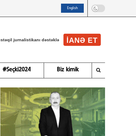
English
IANƏ ET
stəqil jurnalistikanı dəstəklə
#Seçki2024
Biz kimik