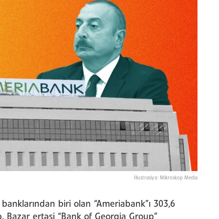
İllustrasiya: Mikroskop Media
banklarından biri olan “Ameriabank”ı 303,6
b. Bazar ertəsi “Bank of Georgia Group”