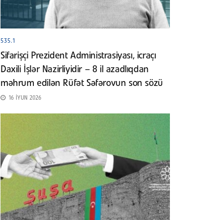
535.1
Sifarişçi Prezident Administrasiyası, icraçı
Daxili İşlər Nazirliyidir – 8 il azadlıqdan
məhrum edilən Rüfət Səfərovun son sözü
16 İYUN 2026