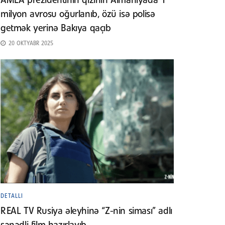
AMEA prezidentinin qızının Almaniyada 1
milyon avrosu oğurlanıb, özü isə polisə
getmək yerinə Bakıya qaçıb
20 OKTYABR 2025
DETALLI
REAL TV Rusiya əleyhinə “Z-nin siması” adlı