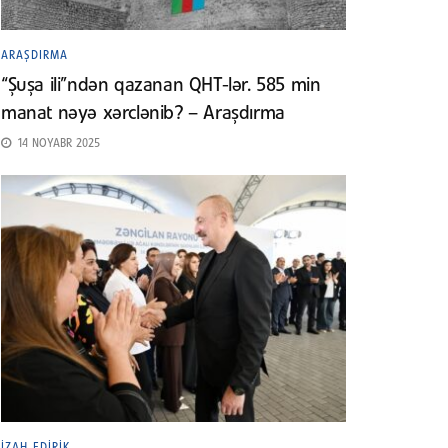
ARAŞDIRMA
“Şuşa ili”ndən qazanan QHT-lər. 585 min
manat nəyə xərclənib? – Araşdırma
14 NOYABR 2025
İZAH EDIRIK