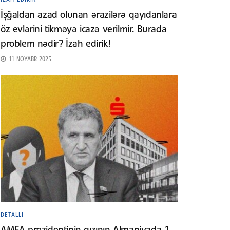
İşğaldan azad olunan ərazilərə qayıdanlara
öz evlərini tikməyə icazə verilmir. Burada
problem nədir? İzah edirik!
11 NOYABR 2025
DETALLI