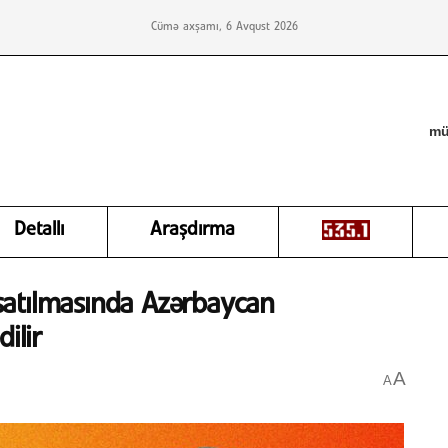
Cümə axşamı, 6 Avqust 2026
mü
Detallı
Araşdırma
satılmasında Azərbaycan
ilir
A
A