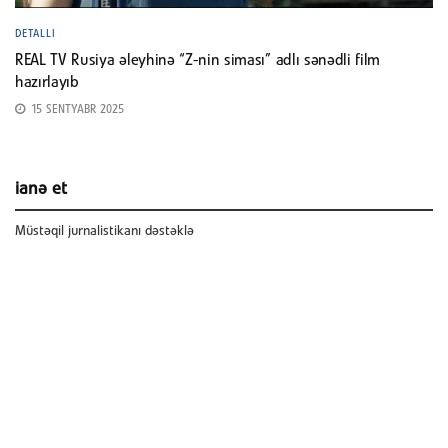
DETALLI
REAL TV Rusiya əleyhinə “Z-nin siması” adlı sənədli film
hazırlayıb
15 SENTYABR 2025
ianə et
Müstəqil jurnalistikanı dəstəklə