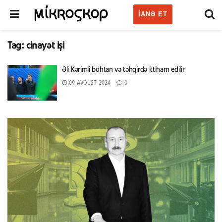
IANƏ ET
Tag:
cinayət işi
Əli Kərimli böhtan və təhqirdə ittiham edilir
09 AVQUST 2024
0