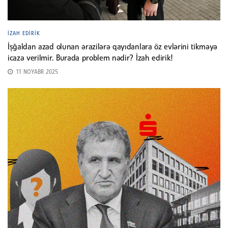
İZAH EDIRIK
İşğaldan azad olunan ərazilərə qayıdanlara öz evlərini tikməyə
icazə verilmir. Burada problem nədir? İzah edirik!
11 NOYABR 2025