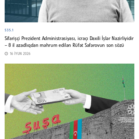
535.1
Sifarişçi Prezident Administrasiyası, icraçı Daxili İşlər Nazirliyidir
– 8 il azadlıqdan məhrum edilən Rüfət Səfərovun son sözü
16 İYUN 2026