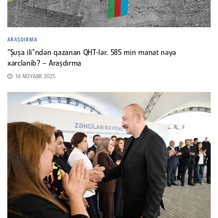
ARAŞDIRMA
“Şuşa ili”ndən qazanan QHT-lər. 585 min manat nəyə
xərclənib? – Araşdırma
14 NOYABR 2025