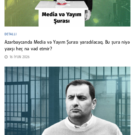
DETALLI
Azərbaycanda Media və Yayım Şurası yaradılacaq. Bu şura niyə
yaxşı heç nə vəd etmir?
16 İYUN 2026