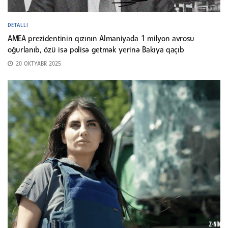
DETALLI
AMEA prezidentinin qızının Almaniyada 1 milyon avrosu
oğurlanıb, özü isə polisə getmək yerinə Bakıya qaçıb
20 OKTYABR 2025