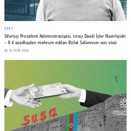
535.1
Sifarişçi Prezident Administrasiyası, icraçı Daxili İşlər Nazirliyidir
– 8 il azadlıqdan məhrum edilən Rüfət Səfərovun son sözü
16 İYUN 2026