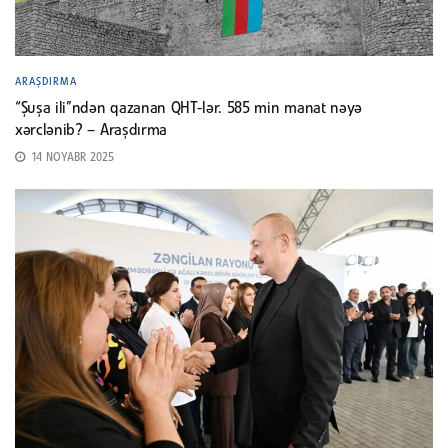
ARAŞDIRMA
“Şuşa ili”ndən qazanan QHT-lər. 585 min manat nəyə
xərclənib? – Araşdırma
14 NOYABR 2025