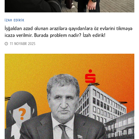
İZAH EDIRIK
İşğaldan azad olunan ərazilərə qayıdanlara öz evlərini tikməyə
icazə verilmir. Burada problem nədir? İzah edirik!
11 NOYABR 2025