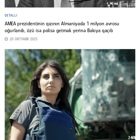
DETALLI
AMEA prezidentinin qızının Almaniyada 1 milyon avrosu
oğurlanıb, özü isə polisə getmək yerinə Bakıya qaçıb
20 OKTYABR 2025