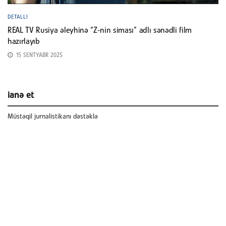
DETALLI
REAL TV Rusiya əleyhinə “Z-nin siması” adlı sənədli film
hazırlayıb
15 SENTYABR 2025
ianə et
Müstəqil jurnalistikanı dəstəklə