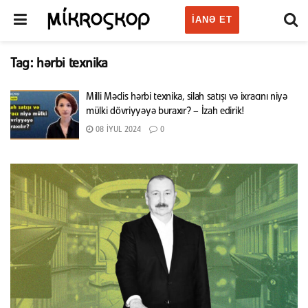
IANƏ ET
Tag:
hərbi texnika
Milli Məclis hərbi texnika, silah satışı və ixracını niyə
mülki dövriyyəyə buraxır? – İzah edirik!
08 İYUL 2024
0