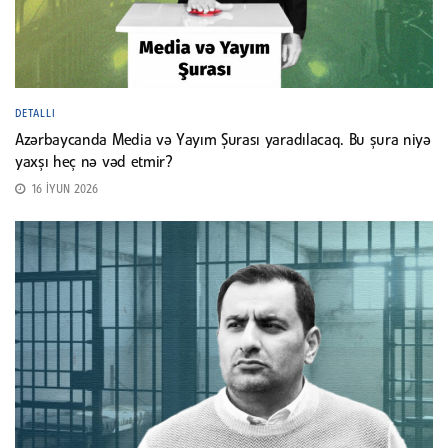
DETALLI
Azərbaycanda Media və Yayım Şurası yaradılacaq. Bu şura niyə
yaxşı heç nə vəd etmir?
16 İYUN 2026