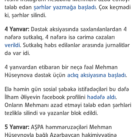
tələb edən
şərhlər yazmağa başladı
. Çox keçmədi
ki, şərhlər silindi.
4 Yanvar:
Dəstək aksiyasında saxlanılanlardan 4
nəfərə sutkalıq, 4 nəfərə isə cərimə cəzaları
verildi
. Sutkalıq həbs edilənlər arasında jurnalitlər
də var idi.
4 yanvardan etibarən bir neçə fəal Mehman
Hüseynova dəstək üçün
aclıq aksiyasına başladı
.
Elə həmin gün sosial şəbəkə istifadəçiləri bu dəfə
İlham Əliyevin facebook profilini
hədəfə aldı
.
Onların Mehmanı azad etməyi tələb edən şərhləri
tezliklə silindi və yazanlar blok edildi.
5 Yanvar:
AŞPA həmməruzəçiləri Mehman
Hüseynovla bağlı Azərbaycan hakimiyyətinə