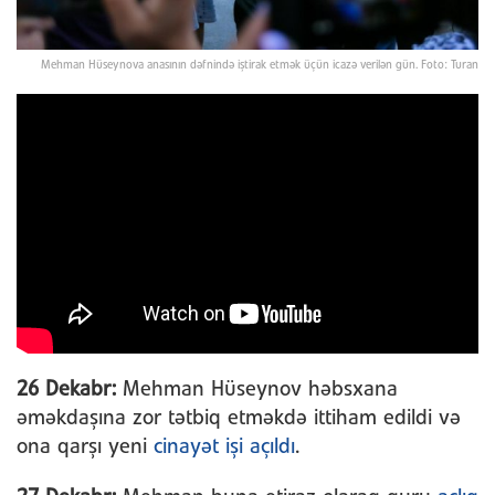
Mehman Hüseynova anasının dəfnində iştirak etmək üçün icazə verilən gün. Foto: Turan
26 Dekabr:
Mehman Hüseynov həbsxana
əməkdaşına zor tətbiq etməkdə ittiham edildi və
ona qarşı yeni
cinayət işi açıldı
.