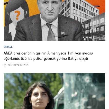
DETALLI
AMEA prezidentinin qızının Almaniyada 1 milyon avrosu
oğurlanıb, özü isə polisə getmək yerinə Bakıya qaçıb
20 OKTYABR 2025