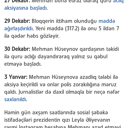
27 Dekabr:
Mehman buna etiraz olaraq quru
aclıq
aksiyasına başladı
.
29 Dekabr:
Bloqqerin ittiham olunduğu
maddə
ağırlaşdırıldı
. Yeni maddə (317.2) ilə onu 5 ildən 7
ilə qədər həbs gözləyir.
30 Dekabr:
Mehman Hüseynov qardaşının təkidi
ilə quru aclığı dayandıraraq yalnız su qəbul
etməyə başladı.
3 Yanvar:
Mehman Hüseynova azadlıq tələbi ilə
aksiya keçirildi və onlar polis zorakılığına məruz
qaldı. Jurnalistlər də daxil olmaqla bir neçə nəfər
saxlanıldı
.
Həmin gün axşam saatlarında sosial şəbəkə
istifadəçiləri prezidentin qızı Leyla Əliyevanın
rəsmi Instagram hesabına Mehmanı azad etməyi