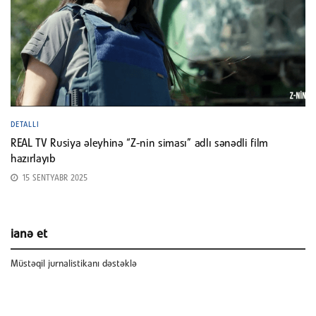
DETALLI
REAL TV Rusiya əleyhinə “Z-nin siması” adlı sənədli film
hazırlayıb
15 SENTYABR 2025
ianə et
Müstəqil jurnalistikanı dəstəklə