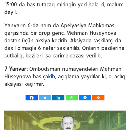
15:00-da baş tutacaq mitinqin yeri hələ ki, məlum
deyil.
Yanvarın 6-da həm də Apelyasiya Məhkəməsi
qarşısında bir qrup gənc, Mehman Hüseynova
dəstək üçün aksiya keçirib. Aksiyada təşkilatçı da
daxil olmaqla 6 nəfər saxlanılıb. Onların bəzilərinə
sutkalıq, bəziləri isə cərimə cəzası verilib.
7 Yanvar:
Ombudsman nümayəndələri Mehman
Hüseynova
baş çəkib
, açıqlama yaydılar ki, o, aclıq
aksiyası keçirmir.