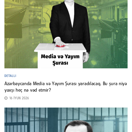
DETALLI
Azərbaycanda Media və Yayım Şurası yaradılacaq. Bu şura niyə
yaxşı heç nə vəd etmir?
16 İYUN 2026