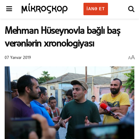
IANƏ ET
Mehman Hüseynovla bağlı baş
verənlərin xronologiyası
A
A
07 Yanvar 2019