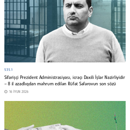
535.1
Sifarişçi Prezident Administrasiyası, icraçı Daxili İşlər Nazirliyidir
– 8 il azadlıqdan məhrum edilən Rüfət Səfərovun son sözü
16 İYUN 2026