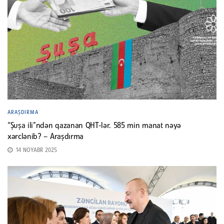
ARAŞDIRMA
“Şuşa ili”ndən qazanan QHT-lər. 585 min manat nəyə
xərclənib? – Araşdırma
14 NOYABR 2025