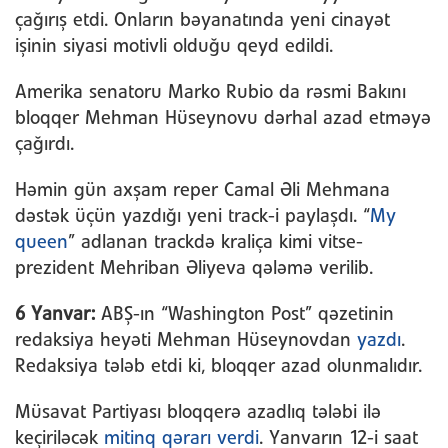
çağırış etdi. Onların bəyanatında yeni cinayət
işinin siyasi motivli olduğu qeyd edildi.
Amerika senatoru Marko Rubio da rəsmi Bakını
bloqqer Mehman Hüseynovu dərhal azad etməyə
çağırdı.
Həmin gün axşam reper Camal Əli Mehmana
dəstək üçün yazdığı yeni track-i paylaşdı. “
My
queen
” adlanan trackdə kraliça kimi vitse-
prezident Mehriban Əliyeva qələmə verilib.
6 Yanvar:
ABŞ-ın “Washington Post” qəzetinin
redaksiya heyəti Mehman Hüseynovdan
yazdı
.
Redaksiya tələb etdi ki, bloqqer azad olunmalıdır.
Müsavat Partiyası bloqqerə azadlıq tələbi ilə
keçiriləcək
mitinq qərarı verdi
. Yanvarın 12-i saat