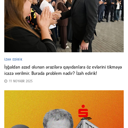
İZAH EDIRIK
İşğaldan azad olunan ərazilərə qayıdanlara öz evlərini tikməyə
icazə verilmir. Burada problem nədir? İzah edirik!
11 NOYABR 2025