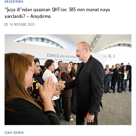
ARAŞDIRMA
“Şuşa ili”ndən qazanan QHT-lər. 585 min manat nəyə
xərclənib? – Araşdırma
14 NOYABR 2025
İZAH EDIRIK