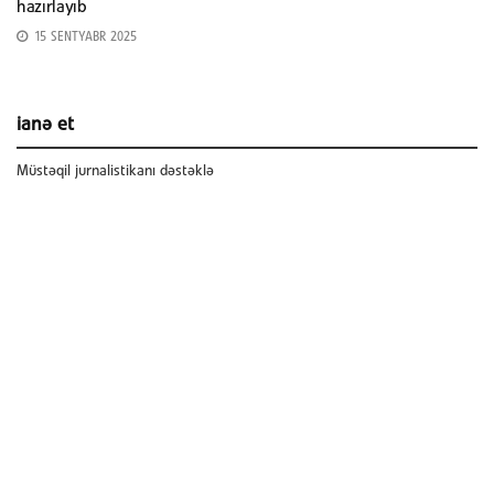
hazırlayıb
15 SENTYABR 2025
ianə et
Müstəqil jurnalistikanı dəstəklə