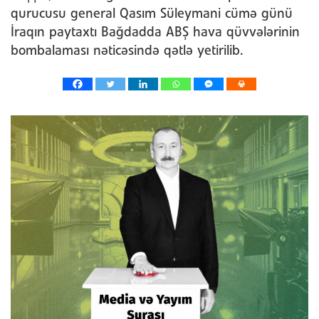
qurucusu general Qasım Süleymani cümə günü
İraqın paytaxtı Bağdadda ABŞ hava qüvvələrinin
bombalaması nəticəsində qətlə yetirilib.