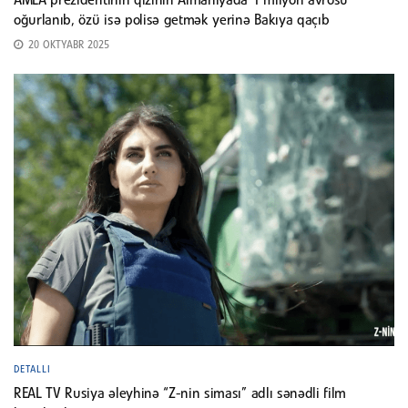
AMEA prezidentinin qızının Almaniyada 1 milyon avrosu
oğurlanıb, özü isə polisə getmək yerinə Bakıya qaçıb
20 OKTYABR 2025
DETALLI
REAL TV Rusiya əleyhinə “Z-nin siması” adlı sənədli film