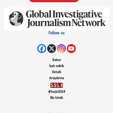
Follow us
Xəbər
İzah edirik
Detallı
Araşdırma
#Seçki2024
Biz kimik