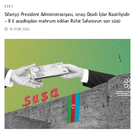
535.1
Sifarişçi Prezident Administrasiyası, icraçı Daxili İşlər Nazirliyidir
– 8 il azadlıqdan məhrum edilən Rüfət Səfərovun son sözü
16 İYUN 2026