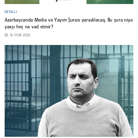
DETALLI
Azərbaycanda Media və Yayım Şurası yaradılacaq. Bu şura niyə
yaxşı heç nə vəd etmir?
16 İYUN 2026