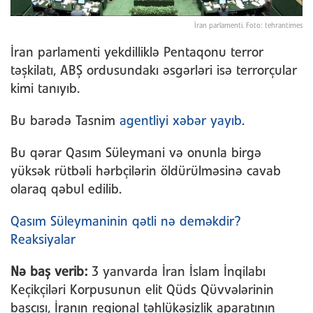
İran parlamenti. Foto: tehrantimes
İran parlamenti yekdilliklə Pentaqonu terror
təşkilatı, ABŞ ordusundakı əsgərləri isə terrorçular
kimi tanıyıb.
Bu barədə Tasnim
agentliyi xəbər yayıb
.
Bu qərar Qasım Süleymani və onunla birgə
yüksək rütbəli hərbçilərin öldürülməsinə cavab
olaraq qəbul edilib.
Qasım Süleymaninin qətli nə deməkdir?
Reaksiyalar
Nə baş verib:
3 yanvarda İran İslam İnqilabı
Keçikçiləri Korpusunun elit Qüds Qüvvələrinin
başçısı, İranın regional təhlükəsizlik aparatının