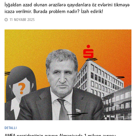
İşğaldan azad olunan ərazilərə qayıdanlara öz evlərini tikməyə
icazə verilmir. Burada problem nədir? İzah edirik!
11 NOYABR 2025
DETALLI