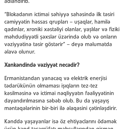
adlandırıb.
“Blokadanın ictimai səhiyyə sahəsində ilk təsiri
cəmiyyətin həssas qrupları – uşaqlar, hamilə
qadınlar, xroniki xəstəliyi olanlar, yaşlılar və fiziki
məhdudiyyətli şəxslər üzərində olub və onların
vəziyyətinə təsir göstərir” – deyə məlumatda
əlavə olunur.
Xankəndində vəziyyət necədir?
Ermənistandan yanacaq və elektrik enerjisi
tədarükünün olmaması işıqların tez-tez
kəsilməsinə və ictimai nəqliyyatın fəaliyyətinin
dayandırılmasına səbəb olub. Bu da yaşayış
məntəqələrinin bir-biri ilə əlaqəsini çətinləşdirir.
Kənddə yaşayanlar isə öz ehtiyaclarını ödəmək