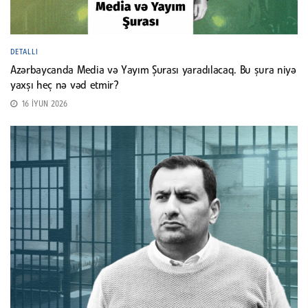
DETALLI
Azərbaycanda Media və Yayım Şurası yaradılacaq. Bu şura niyə
yaxşı heç nə vəd etmir?
16 İYUN 2026