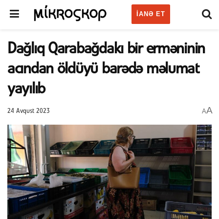
IANƏ ET
Dağlıq Qarabağdakı bir erməninin
acından öldüyü barədə məlumat
yayılıb
A
A
24 Avqust 2023