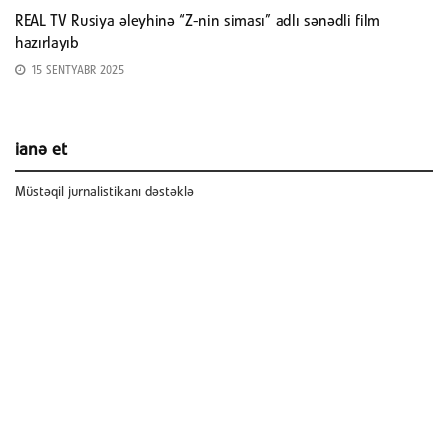
REAL TV Rusiya əleyhinə “Z-nin siması” adlı sənədli film
hazırlayıb
15 SENTYABR 2025
ianə et
Müstəqil jurnalistikanı dəstəklə