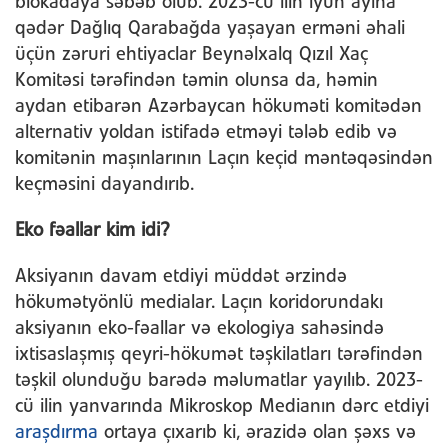
blokadaya səbəb olub. 2023-cü ilin iyun ayına
qədər Dağlıq Qarabağda yaşayan erməni əhali
üçün zəruri ehtiyaclar Beynəlxalq Qızıl Xaç
Komitəsi tərəfindən təmin olunsa da, həmin
aydan etibarən Azərbaycan hökuməti komitədən
alternativ yoldan istifadə etməyi tələb edib və
komitənin maşınlarının Laçın keçid məntəqəsindən
keçməsini dayandırıb.
Eko fəallar kim idi?
Aksiyanın davam etdiyi müddət ərzində
hökumətyönlü medialar. Laçın koridorundakı
aksiyanın eko-fəallar və ekologiya sahəsində
ixtisaslaşmış qeyri-hökumət təşkilatları tərəfindən
təşkil olunduğu barədə məlumatlar yayılıb. 2023-
cü ilin yanvarında Mikroskop Medianın dərc etdiyi
araşdırma
ortaya çıxarıb ki, ərazidə olan şəxs və