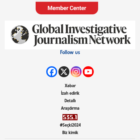
Follow us
Xəbər
İzah edirik
Detallı
Araşdırma
#Seçki2024
Biz kimik