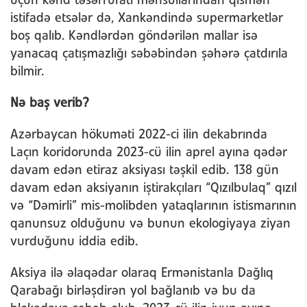
üçün kənd təsərrüfatı məhsullarından qismən
istifadə etsələr də, Xankəndində supermarketlər
boş qalıb. Kəndlərdən göndərilən mallar isə
yanacaq çatışmazlığı səbəbindən şəhərə çatdırıla
bilmir.
Nə baş verib?
Azərbaycan hökuməti 2022-ci ilin dekabrında
Laçın koridorunda 2023-cü ilin aprel ayına qədər
davam edən etiraz aksiyası təşkil edib. 138 gün
davam edən aksiyanın iştirakçıları “Qızılbulaq” qızıl
və “Dəmirli” mis-molibden yataqlarının istismarının
qanunsuz olduğunu və bunun ekologiyaya ziyan
vurduğunu iddia edib.
Aksiya ilə əlaqədar olaraq Ermənistanla Dağlıq
Qarabağı birləşdirən yol bağlanıb və bu da