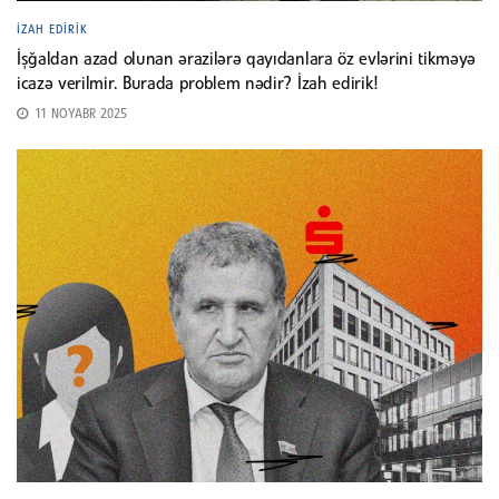
İZAH EDIRIK
İşğaldan azad olunan ərazilərə qayıdanlara öz evlərini tikməyə
icazə verilmir. Burada problem nədir? İzah edirik!
11 NOYABR 2025