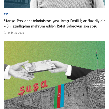
535.1
Sifarişçi Prezident Administrasiyası, icraçı Daxili İşlər Nazirliyidir
– 8 il azadlıqdan məhrum edilən Rüfət Səfərovun son sözü
16 İYUN 2026