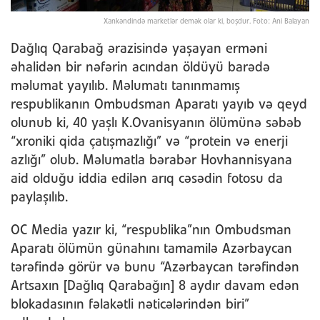
Xankəndində marketlər demək olar ki, boşdur. Foto: Ani Balayan
Dağlıq Qarabağ ərazisində yaşayan erməni
əhalidən bir nəfərin acından öldüyü barədə
məlumat yayılıb. Məlumatı tanınmamış
respublikanın Ombudsman Aparatı yayıb və qeyd
olunub ki, 40 yaşlı K.Ovanisyanın ölümünə səbəb
“xroniki qida çatışmazlığı” və “protein və enerji
azlığı” olub. Məlumatla bərabər Hovhannisyana
aid olduğu iddia edilən arıq cəsədin fotosu da
paylaşılıb.
OC Media yazır ki, “respublika”nın Ombudsman
Aparatı ölümün günahını tamamilə Azərbaycan
tərəfində görür və bunu “Azərbaycan tərəfindən
Artsaxın [Dağlıq Qarabağın] 8 aydır davam edən
blokadasının fəlakətli nəticələrindən biri”