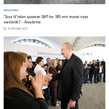
ARAŞDIRMA
“Şuşa ili”ndən qazanan QHT-lər. 585 min manat nəyə
xərclənib? – Araşdırma
14 NOYABR 2025