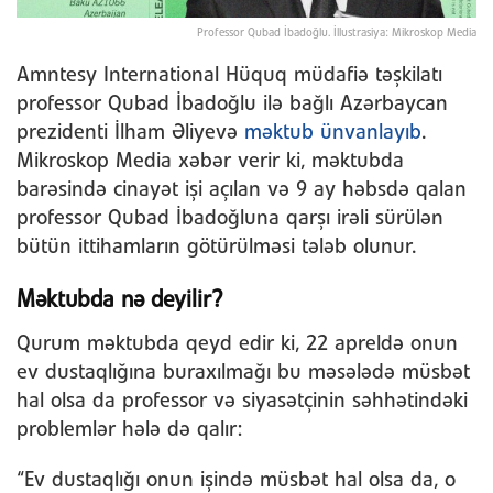
Professor Qubad İbadoğlu. İllustrasiya: Mikroskop Media
Amntesy International Hüquq müdafiə təşkilatı
professor Qubad İbadoğlu ilə bağlı Azərbaycan
prezidenti İlham Əliyevə
məktub ünvanlayıb
.
Mikroskop Media xəbər verir ki, məktubda
barəsində cinayət işi açılan və 9 ay həbsdə qalan
professor Qubad İbadoğluna qarşı irəli sürülən
bütün ittihamların götürülməsi tələb olunur.
Məktubda nə deyilir?
Qurum məktubda qeyd edir ki, 22 apreldə onun
ev dustaqlığına buraxılmağı bu məsələdə müsbət
hal olsa da professor və siyasətçinin səhhətindəki
problemlər hələ də qalır:
“Ev dustaqlığı onun işində müsbət hal olsa da, o