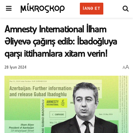
IANƏ ET
Amnesty International İlham
Əliyevə çağırış edib: İbadoğluya
qarşı ittihamlara xitam verin!
A
A
28 İyun 2024