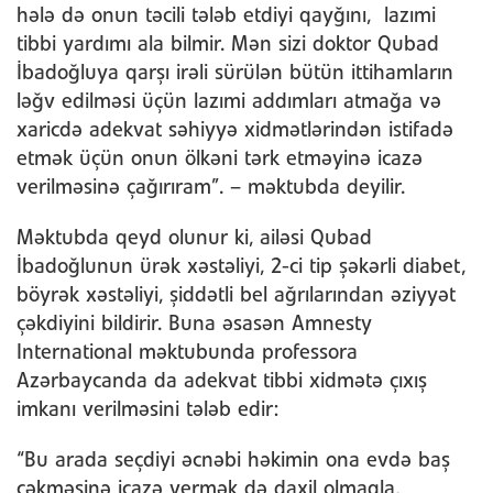
hələ də onun təcili tələb etdiyi qayğını, lazımi
tibbi yardımı ala bilmir. Mən sizi doktor Qubad
İbadoğluya qarşı irəli sürülən bütün ittihamların
ləğv edilməsi üçün lazımi addımları atmağa və
xaricdə adekvat səhiyyə xidmətlərindən istifadə
etmək üçün onun ölkəni tərk etməyinə icazə
verilməsinə çağırıram”. – məktubda deyilir.
Məktubda qeyd olunur ki, ailəsi Qubad
İbadoğlunun ürək xəstəliyi, 2-ci tip şəkərli diabet,
böyrək xəstəliyi, şiddətli bel ağrılarından əziyyət
çəkdiyini bildirir. Buna əsasən Amnesty
International məktubunda professora
Azərbaycanda da adekvat tibbi xidmətə çıxış
imkanı verilməsini tələb edir:
“Bu arada seçdiyi əcnəbi həkimin ona evdə baş
çəkməsinə icazə vermək də daxil olmaqla,