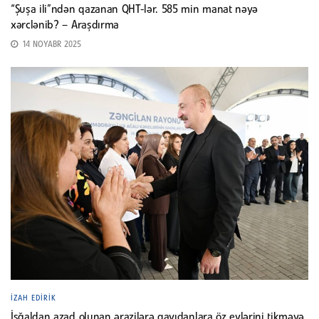
“Şuşa ili”ndən qazanan QHT-lər. 585 min manat nəyə
xərclənib? – Araşdırma
14 NOYABR 2025
İZAH EDIRIK
İşğaldan azad olunan ərazilərə qayıdanlara öz evlərini tikməyə