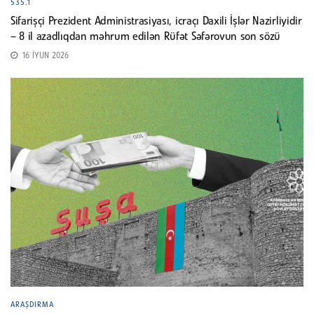
535.1
Sifarişçi Prezident Administrasiyası, icraçı Daxili İşlər Nazirliyidir
– 8 il azadlıqdan məhrum edilən Rüfət Səfərovun son sözü
16 İYUN 2026
ARAŞDIRMA