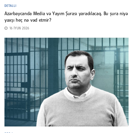
DETALLI
Azərbaycanda Media və Yayım Şurası yaradılacaq. Bu şura niyə
yaxşı heç nə vəd etmir?
16 İYUN 2026