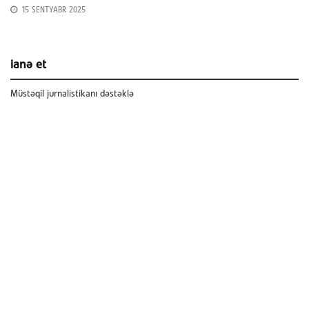
15 SENTYABR 2025
ianə et
Müstəqil jurnalistikanı dəstəklə