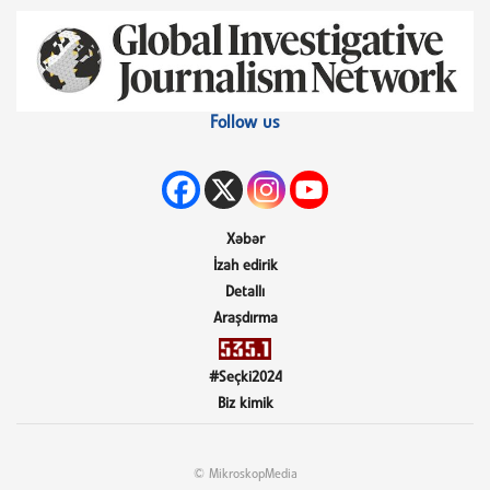
Follow us
Xəbər
İzah edirik
Detallı
Araşdırma
#Seçki2024
Biz kimik
© MikroskopMedia