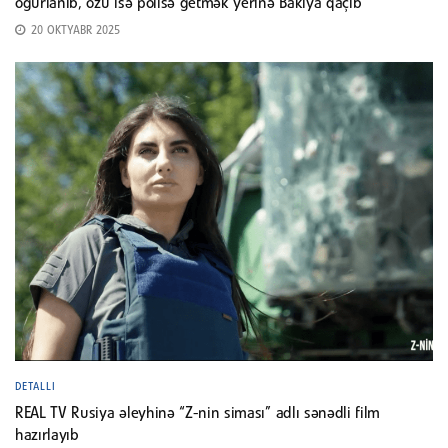
oğurlanıb, özü isə polisə getmək yerinə Bakıya qaçıb
20 OKTYABR 2025
DETALLI
REAL TV Rusiya əleyhinə “Z-nin siması” adlı sənədli film
hazırlayıb