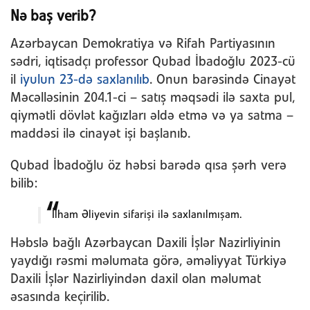
Nə baş verib?
Azərbaycan Demokratiya və Rifah Partiyasının
sədri, iqtisadçı professor Qubad İbadoğlu 2023-cü
il
iyulun 23-də saxlanılıb
. Onun barəsində Cinayət
Məcəlləsinin 204.1-ci – satış məqsədi ilə saxta pul,
qiymətli dövlət kağızları əldə etmə və ya satma –
maddəsi ilə cinayət işi başlanıb.
Qubad İbadoğlu öz həbsi barədə qısa şərh verə
bilib:
İlham Əliyevin sifarişi ilə saxlanılmışam.
Həbslə bağlı Azərbaycan Daxili İşlər Nazirliyinin
yaydığı rəsmi məlumata görə, əməliyyat Türkiyə
Daxili İşlər Nazirliyindən daxil olan məlumat
əsasında keçirilib.