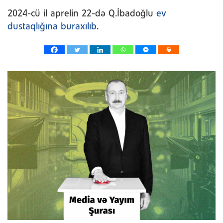
2024-cü il aprelin 22-də Q.İbadoğlu
ev
dustaqlığına buraxılıb
.