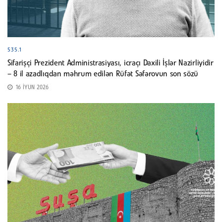
535.1
Sifarişçi Prezident Administrasiyası, icraçı Daxili İşlər Nazirliyidir
– 8 il azadlıqdan məhrum edilən Rüfət Səfərovun son sözü
16 İYUN 2026