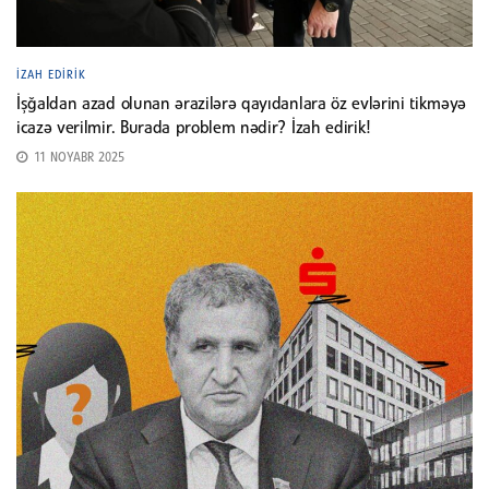
İZAH EDIRIK
İşğaldan azad olunan ərazilərə qayıdanlara öz evlərini tikməyə
icazə verilmir. Burada problem nədir? İzah edirik!
11 NOYABR 2025