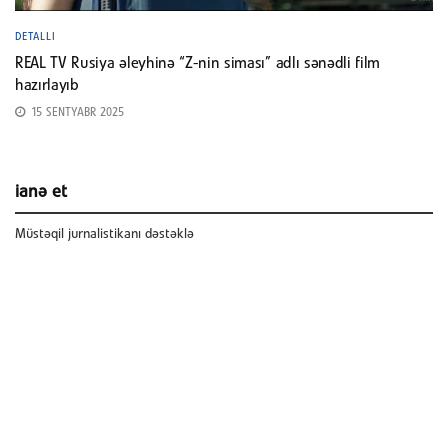
DETALLI
REAL TV Rusiya əleyhinə “Z-nin siması” adlı sənədli film
hazırlayıb
15 SENTYABR 2025
ianə et
Müstəqil jurnalistikanı dəstəklə