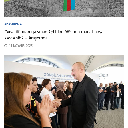
ARAŞDIRMA
“Şuşa ili”ndən qazanan QHT-lər. 585 min manat nəyə
xərclənib? – Araşdırma
14 NOYABR 2025