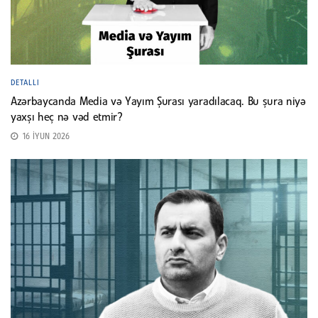
DETALLI
Azərbaycanda Media və Yayım Şurası yaradılacaq. Bu şura niyə
yaxşı heç nə vəd etmir?
16 İYUN 2026