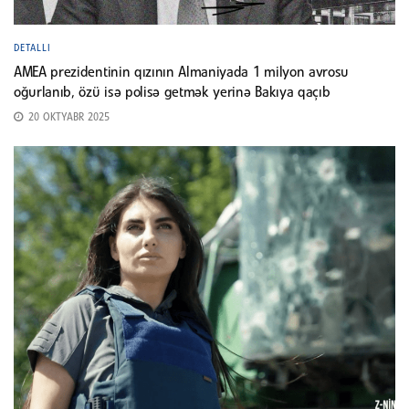
DETALLI
AMEA prezidentinin qızının Almaniyada 1 milyon avrosu
oğurlanıb, özü isə polisə getmək yerinə Bakıya qaçıb
20 OKTYABR 2025