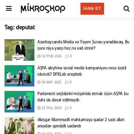
IANƏ ET
Tag:
deputat
Azərbaycanda Media və Yayım Şurası yaradılacaq. Bu
şura niyə yaxşı heç nə vəd etmir?
16 İYUN 2026
0
AŞPA əleyhinə sosial media kampaniyası necə təşkil
olunub? DFRLab araşdırıb
30 MAY 2025
0
Parlament seçkilərini müşahidə etmək üçün AŞPA bu
dəfə də dəvət edilməyib
23 İYUL 2024
0
Ələsgər Məmmədli məhkəməyə qədər 2 saat əlləri
arxadan qandallı saxlanıb