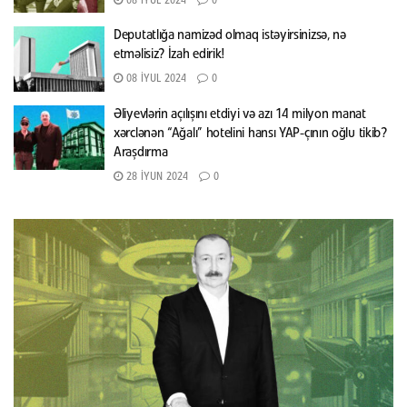
08 İYUL 2024
0
Deputatlığa namizəd olmaq istəyirsinizsə, nə
etməlisiz? İzah edirik!
08 İYUL 2024
0
Əliyevlərin açılışını etdiyi və azı 14 milyon manat
xərclənən “Ağalı” hotelini hansı YAP-çının oğlu tikib?
Araşdırma
28 İYUN 2024
0