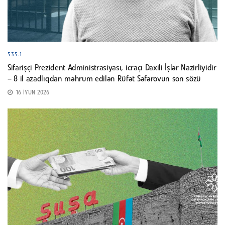
535.1
Sifarişçi Prezident Administrasiyası, icraçı Daxili İşlər Nazirliyidir
– 8 il azadlıqdan məhrum edilən Rüfət Səfərovun son sözü
16 İYUN 2026