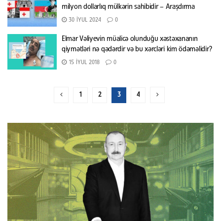
milyon dollarlıq mülkərin sahibidir – Araşdırma
30 İYUL 2024
0
Elmar Vəliyevin müalicə olunduğu xəstəxananın
qiymətləri nə qədərdir və bu xərcləri kim ödəməlidir?
15 İYUL 2018
0
1
2
3
4