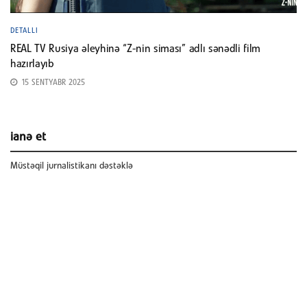
DETALLI
REAL TV Rusiya əleyhinə “Z-nin siması” adlı sənədli film
hazırlayıb
15 SENTYABR 2025
ianə et
Müstəqil jurnalistikanı dəstəklə