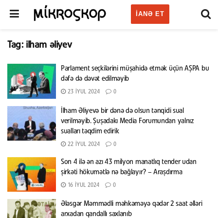
IANƏ ET
Tag:
ilham əliyev
Parlament seçkilərini müşahidə etmək üçün AŞPA bu
dəfə də dəvət edilməyib
23 İYUL 2024
0
İlham Əliyevə bir dənə də olsun tənqidi sual
verilməyib. Şuşadakı Media Forumundan yalnız
sualları təqdim edirik
22 İYUL 2024
0
Son 4 ilə ən azı 43 milyon manatlıq tender udan
şirkəti hökumətlə nə bağlayır? – Araşdırma
16 İYUL 2024
0
Ələsgər Məmmədli məhkəməyə qədər 2 saat əlləri
arxadan qandallı saxlanıb