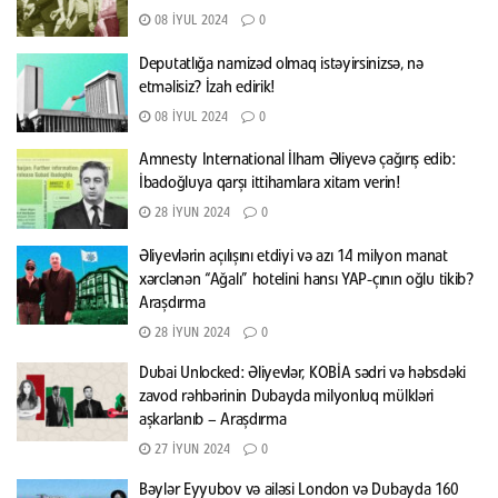
08 İYUL 2024
0
Deputatlığa namizəd olmaq istəyirsinizsə, nə
etməlisiz? İzah edirik!
08 İYUL 2024
0
Amnesty International İlham Əliyevə çağırış edib:
İbadoğluya qarşı ittihamlara xitam verin!
28 İYUN 2024
0
Əliyevlərin açılışını etdiyi və azı 14 milyon manat
xərclənən “Ağalı” hotelini hansı YAP-çının oğlu tikib?
Araşdırma
28 İYUN 2024
0
Dubai Unlocked: Əliyevlər, KOBİA sədri və həbsdəki
zavod rəhbərinin Dubayda milyonluq mülkləri
aşkarlanıb – Araşdırma
27 İYUN 2024
0
Bəylər Eyyubov və ailəsi London və Dubayda 160