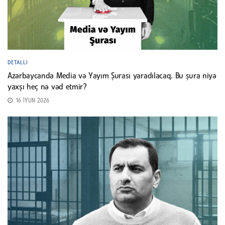
DETALLI
Azərbaycanda Media və Yayım Şurası yaradılacaq. Bu şura niyə
yaxşı heç nə vəd etmir?
16 İYUN 2026