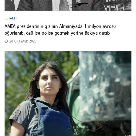
DETALLI
AMEA prezidentinin qızının Almaniyada 1 milyon avrosu
oğurlanıb, özü isə polisə getmək yerinə Bakıya qaçıb
20 OKTYABR 2025