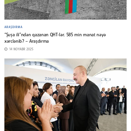
ARAŞDIRMA
“Şuşa ili”ndən qazanan QHT-lər. 585 min manat nəyə
xərclənib? – Araşdırma
14 NOYABR 2025