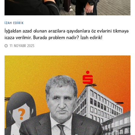
İZAH EDIRIK
İşğaldan azad olunan ərazilərə qayıdanlara öz evlərini tikməyə
icazə verilmir. Burada problem nədir? İzah edirik!
11 NOYABR 2025