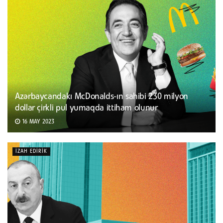
Azərbaycandakı McDonalds-ın sahibi 230 milyon
dollar çirkli pul yumaqda ittiham olunur
16 MAY 2023
İZAH EDIRIK