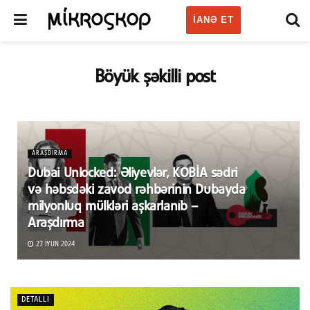
IANƏ ET
Böyük şəkilli post
ARAŞDIRMA
Dubai Unlocked: Əliyevlər, KOBİA sədri
və həbsdəki zavod rəhbərinin Dubayda
milyonluq mülkləri aşkarlanıb –
Araşdırma
27 İYUN 2024
DETALLI