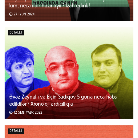
kim, neçə ildir hazırlayır? İzah edirik!
27 İYUN 2024
DETALLI
Əvəz Zeynallı və Elçin Sadıqov 5 günə necə həbs
edildilər? Xronoloji ardıcıllıqla
12 SENTYABR 2022
DETALLI