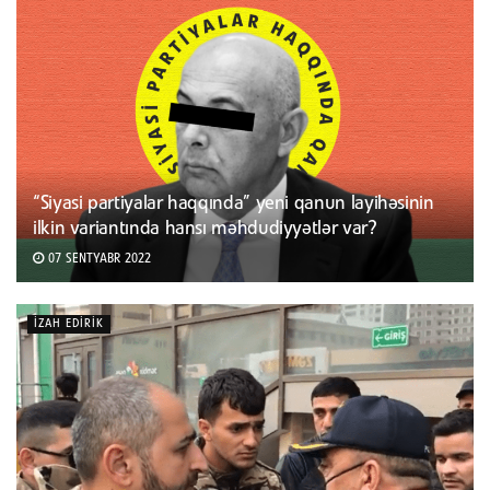
“Siyasi partiyalar haqqında” yeni qanun layihəsinin
ilkin variantında hansı məhdudiyyətlər var?
07 SENTYABR 2022
İZAH EDIRIK