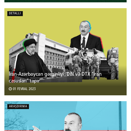
DETALLI
İran-Azərbaycan gərginliyi; DİN və DTX “İran
casusları” tapır
01 FEVRAL 2023
ARAŞDIRMA