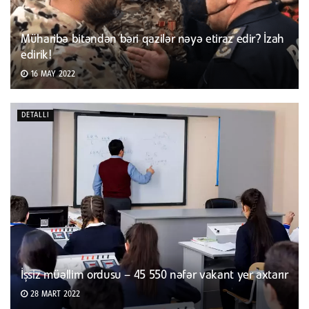
Müharibə bitəndən bəri qazilər nəyə etiraz edir? İzah
edirik!
16 MAY 2022
DETALLI
İşsiz müəllim ordusu – 45 550 nəfər vakant yer axtarır
28 MART 2022