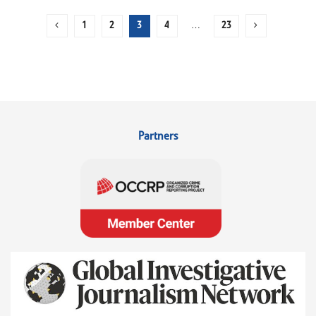
1
2
3
4
…
23
Partners