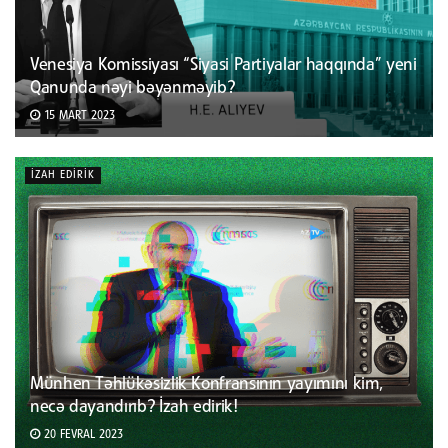
Venesiya Komissiyası “Siyasi Partiyalar haqqında” yeni
Qanunda nəyi bəyənməyib?
15 MART 2023
İZAH EDIRIK
Münhen Təhlükəsizlik Konfransının yayımını kim,
necə dayandırıb? İzah edirik!
20 FEVRAL 2023