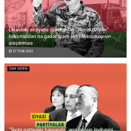
Laçındakı aksiyada iştirak edən “eko-aktivistlər”
hökumətdən nə qədər qrant alıb? Mikroskop-un
araşdırması
27 İYUN 2024
İZAH EDIRIK
“Siyasi partiyalar haqqında” yeni qanun layihəsini